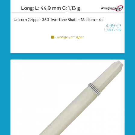
Unicorn Gripper 360 Two-Tone Shaft – Medium – rot
4,99
€
*
1,66
€
/
Stk
- wenige verfügbar