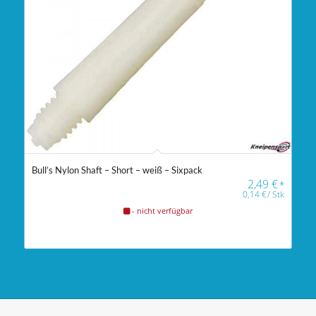
Bull’s Nylon Shaft – Short – weiß – Sixpack
2,49
€
*
0,14
€
/
Stk
- nicht verfügbar