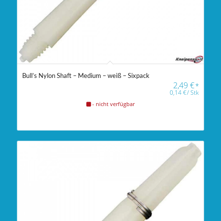
Bull’s Nylon Shaft – Medium – weiß – Sixpack
2,49
€
*
0,14
€
/
Stk
- nicht verfügbar