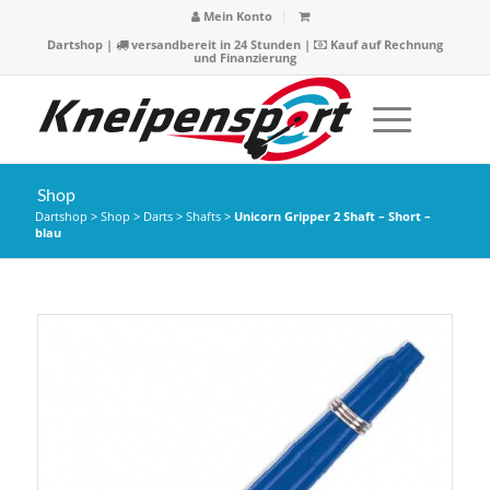
Mein Konto
Dartshop
|
versandbereit in 24 Stunden |
Kauf auf Rechnung
und Finanzierung
Shop
Dartshop
>
Shop
>
Darts
>
Shafts
>
Unicorn Gripper 2 Shaft – Short –
blau