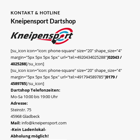
KONTAKT & HOTLINE
Kneipensport Dartshop
[su_icon icon="icon: phone-square" size="20" shape_size="4"
margin="5px 5px 5px 5px" url="tel:+4920434025288"]
02043 /
4025288
[/su_icon]
[su_icon icon="icon: phone-square" size="20" shape_size="4"
margin="5px 5px 5px 5px" url="tel:+491794589785"]
0179 /
4589785
[/su_icon]
Dartshop Telefonzeiten:
Mo-Sa 10:00 bis 19:00 Uhr
Adresse:
Steinstr. 75
45968 Gladbeck
Mail:
info@kneipensport.com
-Kein Ladenlokal-
Abholung möglich!