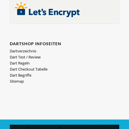
DARTSHOP INFOSEITEN
Dartverzeichnis
Dart Test / Review
Dart Regeln
Dart Checkout Tabelle
Dart Begriffe
Sitemap
© Copyright - Kneipensport.com -
Dartshop
für
Dartscheiben
und
Darts