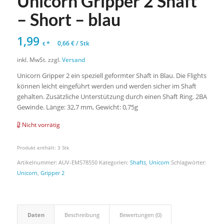
Unicorn Gripper 2 Shaft
– Short – blau
1,99
*
0,66
€
/
Stk
€
inkl. MwSt.
zzgl.
Versand
Unicorn Gripper 2 ein speziell geformter Shaft in Blau. Die Flights
können leicht eingeführt werden und werden sicher im Shaft
gehalten. Zusätzliche Unterstützung durch einen Shaft Ring. 2BA
Gewinde. Länge: 32,7 mm, Gewicht: 0,75g
Nicht vorrätig
Produkt enthält: 3
Stk
Artikelnummer:
AUV-EMS78550
Kategorien:
Shafts
,
Unicorn
Schlagwörter:
Unicorn
,
Gripper 2
Daten
Beschreibung
Bewertungen (0)