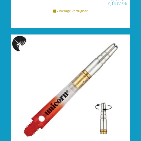
0,14
€
/
Stk
- wenige verfügbar