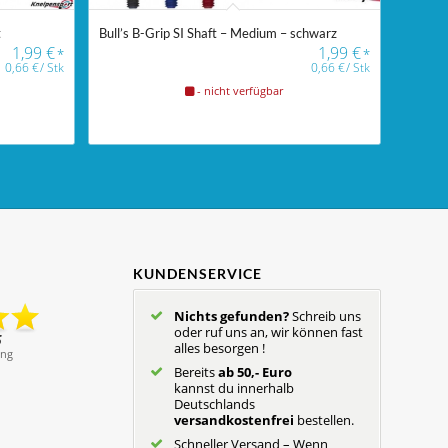
t
Bull’s B-Grip SI Shaft – Medium – schwarz
1,99
€
1,99
€
*
*
0,66
€
/
Stk
0,66
€
/
Stk
- nicht verfügbar
KUNDENSERVICE
Nichts gefunden?
Schreib uns
oder ruf uns an, wir können fast
alles besorgen !
Bereits
ab 50,- Euro
kannst du innerhalb
Deutschlands
versandkostenfrei
bestellen.
Schneller Versand – Wenn