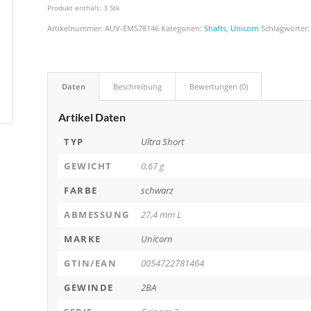
Produkt enthält: 3
Stk
Artikelnummer:
AUV-EMS78146
Kategorien:
Shafts
,
Unicorn
Schlagwörter
Daten
Beschreibung
Bewertungen (0)
Artikel Daten
TYP
Ultra Short
GEWICHT
0,67 g
FARBE
schwarz
ABMESSUNG
27,4 mm L
MARKE
Unicorn
GTIN/EAN
0054722781464
GEWINDE
2BA