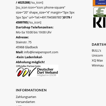
/ 4025288
[/su_icon]
[su_icon icon="icon: phone-square"
size="20" shape_size="4" margin="5px 5px
5px 5px" url="tel:+491794589785"]
0179 /
4589785
[/su_icon]
Dartshop Telefonzeiten:
Mo-Sa 10:00 bis 19:00 Uhr
Adresse:
Steinstr. 75
DARTS
45968 Gladbeck
BULL’s
Mail:
info@kneipensport.com
Unicorn
-Kein Ladenlokal-
XQ Max
Abholung möglich!
Winmau
INFORMATIONEN
Zahlungsarten
Versandarten