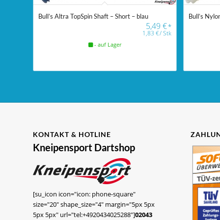
Bull’s Altra TopSpin Shaft – Short – blau
Bull’s Nyl
5,49
€
*
1,83
€
/
Stk
- auf Lager
KONTAKT & HOTLINE
ZAHLUN
Kneipensport Dartshop
[su_icon icon="icon: phone-square"
size="20" shape_size="4" margin="5px 5px
5px 5px" url="tel:+4920434025288"]
02043