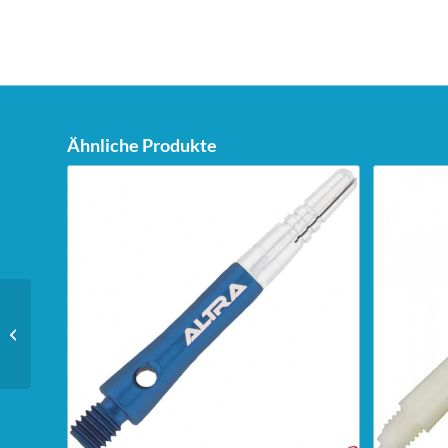
Ähnliche Produkte
Bull’s Start UP
Steeldarts – 10g –
design