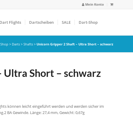
Mein Konto
Dart Flights
Dartscheiben
SALE
Dart-Shop
>
Shop
>
Darts
>
Shafts
>
Unicorn Gripper 2 Shaft – Ultra Short – schwarz
– Ultra Short – schwarz
Flights können leicht eingeführt werden und werden sicher im
ing.2 BA Gewinde. Länge: 27,4 mm, Gewicht: 0,67g