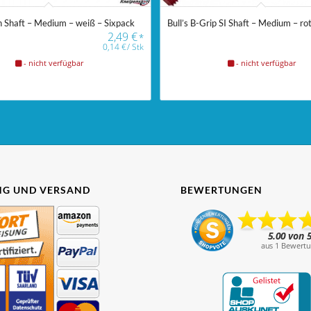
on Shaft – Medium – weiß – Sixpack
Bull’s B-Grip SI Shaft – Medium – ro
2,49
€
*
0,14
€
/
Stk
- nicht verfügbar
- nicht verfügbar
G UND VERSAND
BEWERTUNGEN