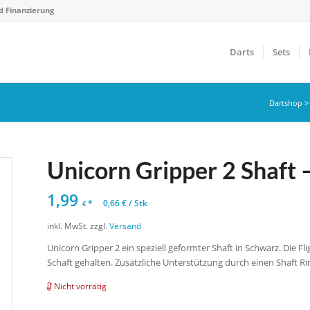
d Finanzierung
Darts
Sets
Dartshop
Unicorn Gripper 2 Shaft 
1,99
*
0,66
€
/
Stk
€
inkl. MwSt.
zzgl.
Versand
Unicorn Gripper 2 ein speziell geformter Shaft in Schwarz. Die 
Schaft gehalten. Zusätzliche Unterstützung durch einen Shaft R
Nicht vorrätig