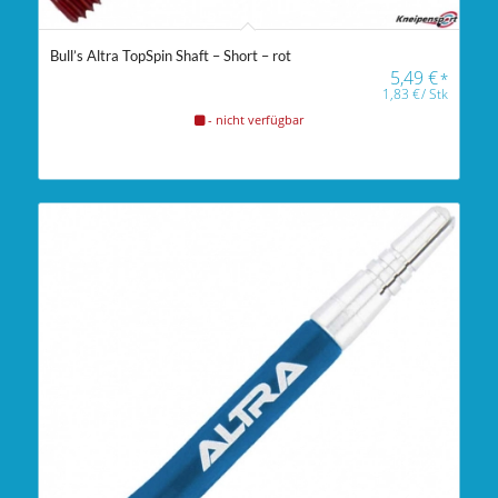
Bull’s Altra TopSpin Shaft – Short – rot
5,49
€
*
1,83
€
/
Stk
- nicht verfügbar