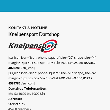
KONTAKT & HOTLINE
Kneipensport Dartshop
[su_icon icon="icon: phone-square" size="20" shape_size="4"
margin="5px 5px 5px 5px" url="tel:+4920434025288"]
02043 /
4025288
[/su_icon]
[su_icon icon="icon: phone-square" size="20" shape_size="4"
margin="5px 5px 5px 5px" url="tel:+491794589785"]
0179 /
4589785
[/su_icon]
Dartshop Telefonzeiten:
Mo-Sa 10:00 bis 19:00 Uhr
Adresse:
Steinstr. 75
45968 Gladbeck