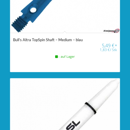
Bull’s Altra TopSpin Shaft – Medium – blau
5,49
€
*
1,83
€
/
Stk
- auf Lager