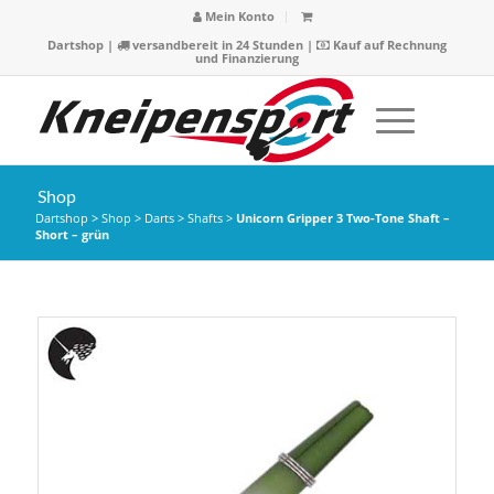
Mein Konto
Dartshop
|
versandbereit in 24 Stunden |
Kauf auf Rechnung
und Finanzierung
Shop
Dartshop
>
Shop
>
Darts
>
Shafts
>
Unicorn Gripper 3 Two-Tone Shaft –
Short – grün