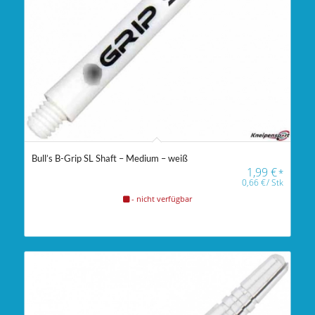
Bull’s B-Grip SL Shaft – Medium – weiß
1,99
€
*
0,66
€
/
Stk
- nicht verfügbar