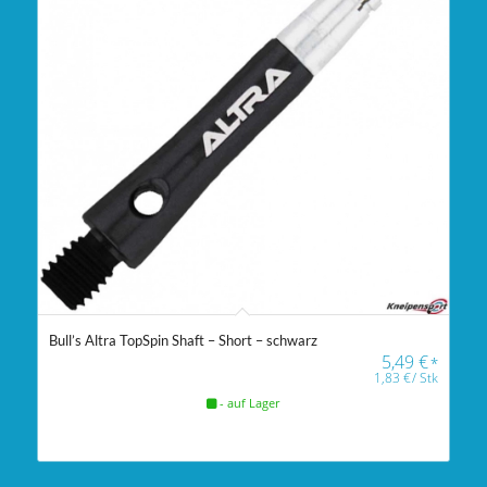
Bull’s Altra TopSpin Shaft – Short – schwarz
5,49
€
*
1,83
€
/
Stk
- auf Lager