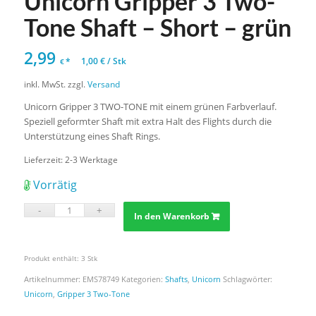
Unicorn Gripper 3 Two-
Tone Shaft – Short – grün
2,99
*
1,00
€
/
Stk
€
inkl. MwSt.
zzgl.
Versand
Unicorn Gripper 3 TWO-TONE mit einem grünen Farbverlauf.
Speziell geformter Shaft mit extra Halt des Flights durch die
Unterstützung eines Shaft Rings.
Lieferzeit:
2-3 Werktage
Vorrätig
In den Warenkorb
Produkt enthält: 3
Stk
Artikelnummer:
EMS78749
Kategorien:
Shafts
,
Unicorn
Schlagwörter:
Unicorn
,
Gripper 3 Two-Tone