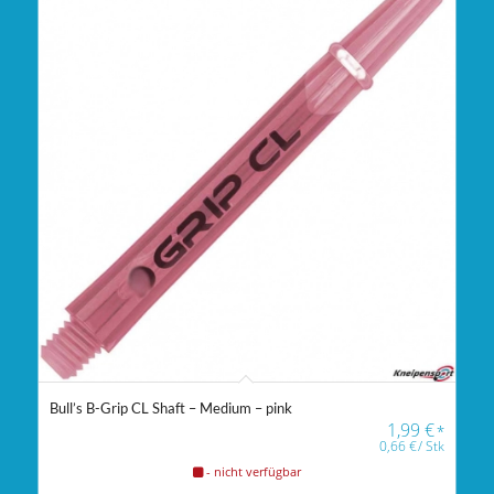
Bull’s B-Grip CL Shaft – Medium – pink
1,99
€
*
0,66
€
/
Stk
- nicht verfügbar