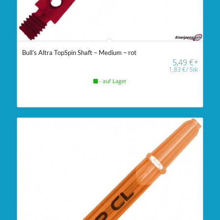
Bull’s Altra TopSpin Shaft – Medium – rot
5,49
€
*
1,83
€
/
Stk
- auf Lager