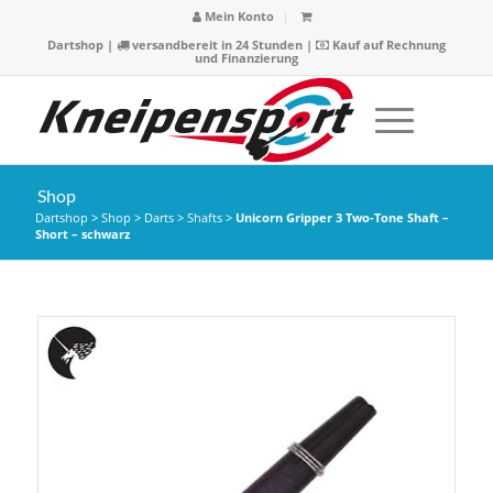
Mein Konto
Dartshop
|
versandbereit in 24 Stunden |
Kauf auf Rechnung
und Finanzierung
Shop
Dartshop
>
Shop
>
Darts
>
Shafts
>
Unicorn Gripper 3 Two-Tone Shaft –
Short – schwarz