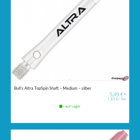
Bull’s Altra TopSpin Shaft – Medium – silber
5,49
€
*
1,83
€
/
Stk
- auf Lager