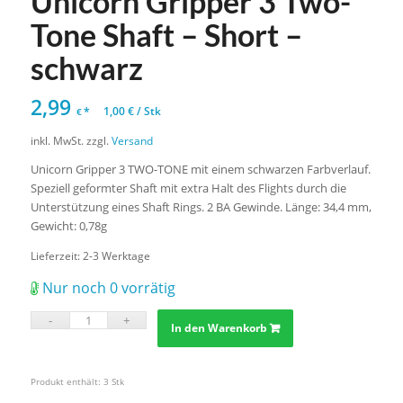
Unicorn Gripper 3 Two-
Tone Shaft – Short –
schwarz
2,99
*
1,00
€
/
Stk
€
inkl. MwSt.
zzgl.
Versand
Unicorn Gripper 3 TWO-TONE mit einem schwarzen Farbverlauf.
Speziell geformter Shaft mit extra Halt des Flights durch die
Unterstützung eines Shaft Rings. 2 BA Gewinde. Länge: 34,4 mm,
Gewicht: 0,78g
Lieferzeit:
2-3 Werktage
Nur noch 0 vorrätig
In den Warenkorb
Produkt enthält: 3
Stk