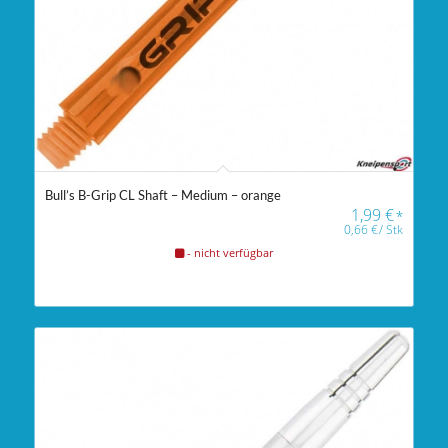
Bull’s B-Grip CL Shaft – Medium – orange
1,99
€
*
0,66
€
/
Stk
- nicht verfügbar