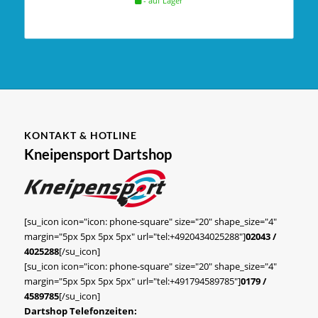
- auf Lager
KONTAKT & HOTLINE
Kneipensport Dartshop
[su_icon icon="icon: phone-square" size="20" shape_size="4"
margin="5px 5px 5px 5px" url="tel:+4920434025288"]
02043 /
4025288
[/su_icon]
[su_icon icon="icon: phone-square" size="20" shape_size="4"
margin="5px 5px 5px 5px" url="tel:+491794589785"]
0179 /
4589785
[/su_icon]
Dartshop Telefonzeiten: