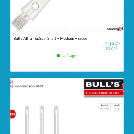
Bull’s Altra TopSpin Shaft – Medium – silber
5,49
€
*
1,83
€
/
Stk
- auf Lager