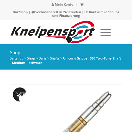
Mein Konto
Dartshop
|
versandbereit in 24 Stunden |
Kauf auf Rechnung
und Finanzierung
Shop
Dartshop
>
Shop
>
Darts
>
Shafts
>
Unicorn Gripper 360 Two-Tone Shaft
– Medium – schwarz