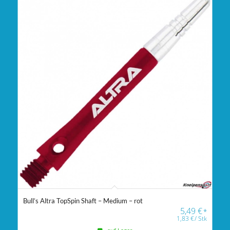
Bull’s Altra TopSpin Shaft – Medium – rot
5,49
€
*
1,83
€
/
Stk