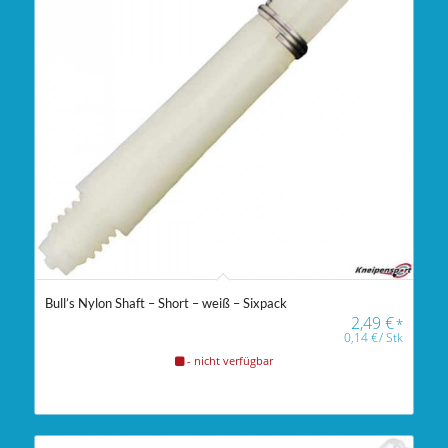
Bull’s Nylon Shaft – Short – weiß – Sixpack
2,49
€
*
0,14
€
/
Stk
- nicht verfügbar