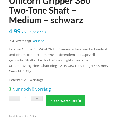
Unicorn Gripper 360
Two-Tone Shaft –
Medium – schwarz
4,99
*
1,66
€
/
Stk
€
inkl. MwSt.
zzgl.
Versand
Unicorn Gripper 3 TWO-TONE mit einem schwarzen Farbverlauf
und einem komplett um 360° rotierendem Top. Speziell
geformter Shaft mit extra Halt des Flights durch die
Unterstützung eines Shaft Rings. 2 BA Gewinde. Länge: 44,9 mm,
Gewicht: 1,13g
Lieferzeit:
2-3 Werktage
Nur noch 0 vorrätig
In den Warenkorb
Produkt enthält: 3
Stk