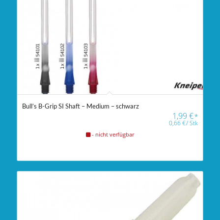
Bull’s B-Grip SI Shaft – Medium – schwarz
1,99
€
*
0,66
€
/
Stk
- nicht verfügbar