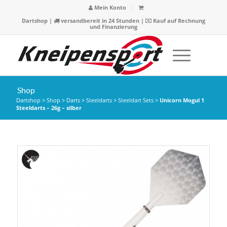
Mein Konto
Dartshop
|
versandbereit in 24 Stunden |
Kauf auf Rechnung
und Finanzierung
Shop
Dartshop
>
Shop
>
Darts
>
Steeldarts
>
Steeldart Sets
>
Unicorn Mogul 1
Steeldarts – 26g – silber