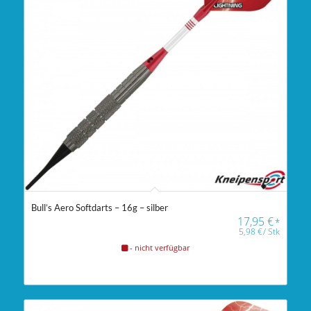
Bull’s Aero Softdarts – 16g – silber
17,95
€
*
5,98
€
/
Stk
- nicht verfügbar