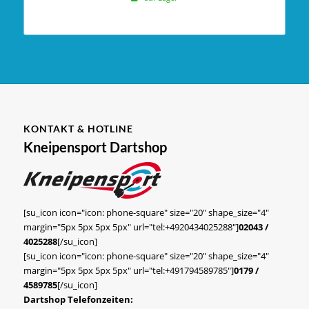
KONTAKT & HOTLINE
Kneipensport Dartshop
[su_icon icon="icon: phone-square" size="20" shape_size="4"
margin="5px 5px 5px 5px" url="tel:+4920434025288"]
02043 /
4025288
[/su_icon]
[su_icon icon="icon: phone-square" size="20" shape_size="4"
margin="5px 5px 5px 5px" url="tel:+491794589785"]
0179 /
4589785
[/su_icon]
Dartshop Telefonzeiten: