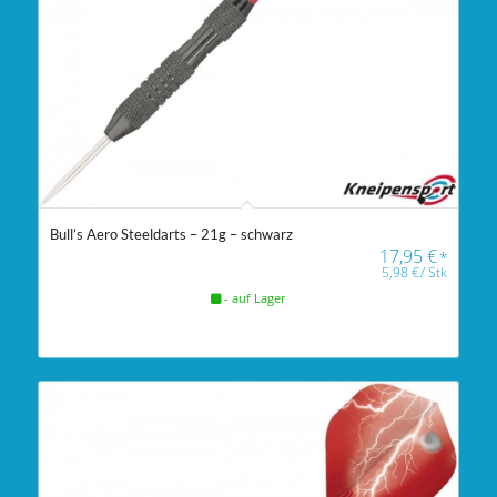
Bull’s Aero Steeldarts – 21g – schwarz
17,95
€
*
5,98
€
/
Stk
- auf Lager