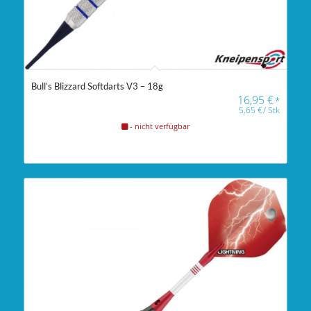
Bull’s Blizzard Softdarts V3 – 18g
16,95
€
*
5,65
€
/
Stk
- nicht verfügbar