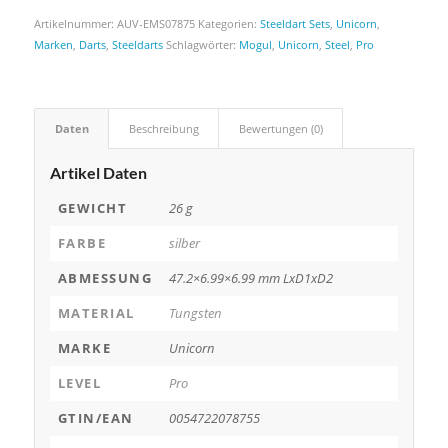
Artikelnummer:
AUV-EMS07875
Kategorien:
Steeldart Sets
,
Unicorn
,
Marken
,
Darts
,
Steeldarts
Schlagwörter:
Mogul
,
Unicorn
,
Steel
,
Pro
Daten
Beschreibung
Bewertungen (0)
Artikel Daten
GEWICHT
26 g
FARBE
silber
ABMESSUNG
47.2×6.99×6.99 mm LxD1xD2
MATERIAL
Tungsten
MARKE
Unicorn
LEVEL
Pro
GTIN/EAN
0054722078755