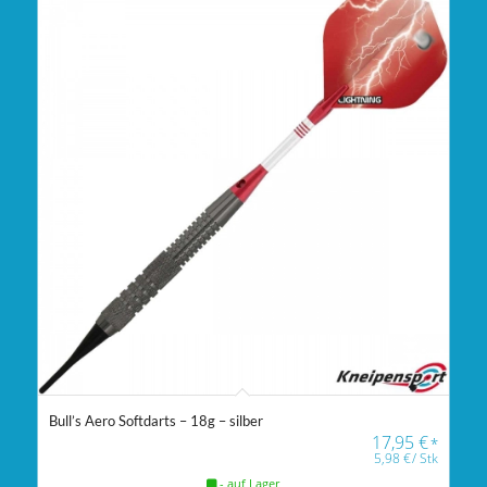
Bull’s Aero Softdarts – 18g – silber
17,95
€
*
5,98
€
/
Stk
- auf Lager