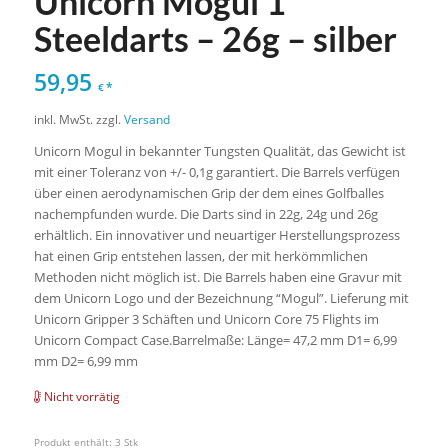
Unicorn Mogul 1
Steeldarts – 26g – silber
59,95
*
€
inkl. MwSt.
zzgl.
Versand
Unicorn Mogul in bekannter Tungsten Qualität, das Gewicht ist
mit einer Toleranz von +/- 0,1g garantiert. Die Barrels verfügen
über einen aerodynamischen Grip der dem eines Golfballes
nachempfunden wurde. Die Darts sind in 22g, 24g und 26g
erhältlich. Ein innovativer und neuartiger Herstellungsprozess
hat einen Grip entstehen lassen, der mit herkömmlichen
Methoden nicht möglich ist. Die Barrels haben eine Gravur mit
dem Unicorn Logo und der Bezeichnung “Mogul”. Lieferung mit
Unicorn Gripper 3 Schäften und Unicorn Core 75 Flights im
Unicorn Compact Case.Barrelmaße: Länge= 47,2 mm D1= 6,99
mm D2= 6,99 mm
Nicht vorrätig
Produkt enthält: 3
Stk