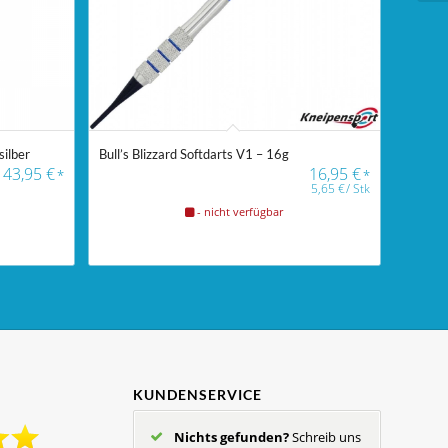
silber
Bull’s Blizzard Softdarts V1 – 16g
43,95
€
16,95
€
*
*
5,65
€
/
Stk
- nicht verfügbar
KUNDENSERVICE
Nichts gefunden?
Schreib uns