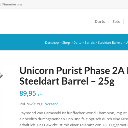
d Finanzierung
Darts
Sets
Dartshop
>
Shop
>
Darts
>
Barrels
>
Steeldart Barrels
>
U
Unicorn Purist Phase 2A
Steeldart Barrel – 25g
89,95
*
€
inkl. MwSt.
zzgl.
Versand
Raymond van Barneveld ist fünffacher World Champion, 25g ist 
einheitlich durchgehenden Grip und fällt optisch durch eine Mis
erhältlich. Das Gewicht ist mit einer Toleranz von +/- 0,1g garant