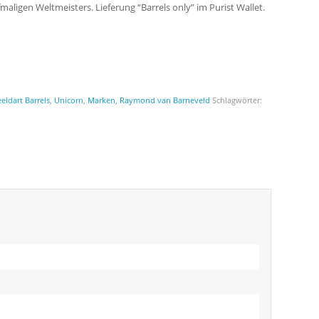
aligen Weltmeisters. Lieferung “Barrels only” im Purist Wallet.
eeldart Barrels
,
Unicorn
,
Marken
,
Raymond van Barneveld
Schlagwörter: