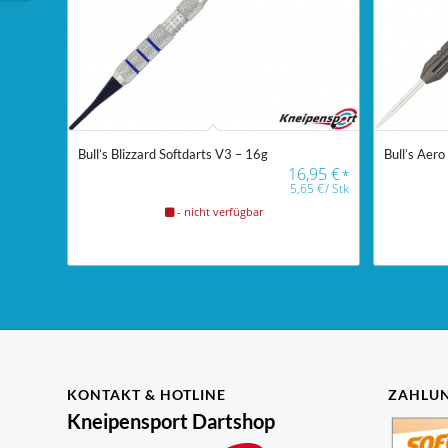
Bull’s Blizzard Softdarts V3 – 16g
Bull’s Aero
16,95
€
*
5,65
€
/
Stk
- nicht verfügbar
KONTAKT & HOTLINE
ZAHLUN
Kneipensport Dartshop