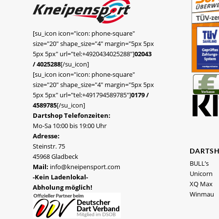
[su_icon icon="icon: phone-square"
size="20" shape_size="4" margin="5px 5px
5px 5px" url="tel:+4920434025288"]
02043
/ 4025288
[/su_icon]
[su_icon icon="icon: phone-square"
size="20" shape_size="4" margin="5px 5px
5px 5px" url="tel:+491794589785"]
0179 /
4589785
[/su_icon]
Dartshop Telefonzeiten:
Mo-Sa 10:00 bis 19:00 Uhr
Adresse:
Steinstr. 75
DARTS
45968 Gladbeck
BULL’s
Mail:
info@kneipensport.com
Unicorn
-Kein Ladenlokal-
XQ Max
Abholung möglich!
Winmau