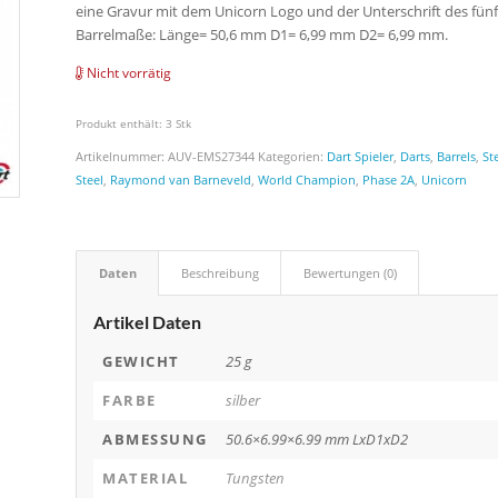
eine Gravur mit dem Unicorn Logo und der Unterschrift des fünfm
Barrelmaße: Länge= 50,6 mm D1= 6,99 mm D2= 6,99 mm.
Nicht vorrätig
Produkt enthält: 3
Stk
Artikelnummer:
AUV-EMS27344
Kategorien:
Dart Spieler
,
Darts
,
Barrels
,
St
Steel
,
Raymond van Barneveld
,
World Champion
,
Phase 2A
,
Unicorn
Daten
Beschreibung
Bewertungen (0)
Artikel Daten
GEWICHT
25 g
FARBE
silber
ABMESSUNG
50.6×6.99×6.99 mm LxD1xD2
MATERIAL
Tungsten