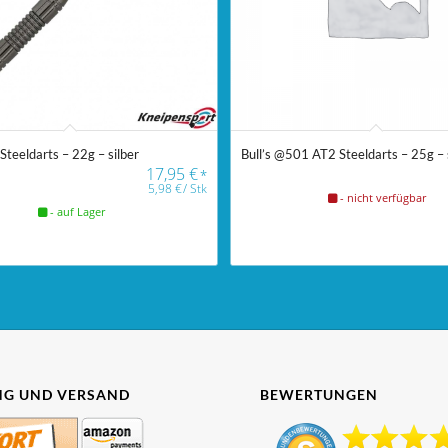
 Steeldarts – 22g – silber
Bull’s @501 AT2 Steeldarts – 25g – 
17,95
€
*
5,98
€
/
Stk
- nicht verfügbar
- auf Lager
G UND VERSAND
BEWERTUNGEN