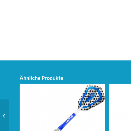
Ähnliche Produkte
Unicorn Phase 6 Purist
Soft Barrel – 18g –
schwarz