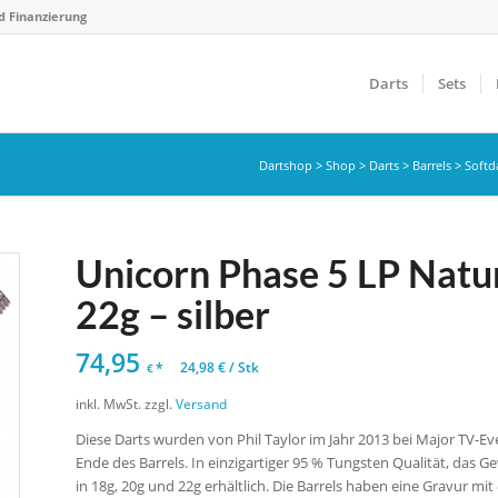
d Finanzierung
Darts
Sets
Dartshop
>
Shop
>
Darts
>
Barrels
>
Softda
Unicorn Phase 5 LP Natura
22g – silber
74,95
*
24,98
€
/
Stk
€
inkl. MwSt.
zzgl.
Versand
Diese Darts wurden von Phil Taylor im Jahr 2013 bei Major TV-Ev
Ende des Barrels. In einzigartiger 95 % Tungsten Qualität, das Gew
in 18g, 20g und 22g erhältlich. Die Barrels haben eine Gravur 