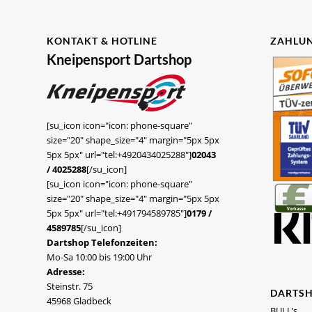
KONTAKT & HOTLINE
ZAHLUN
Kneipensport Dartshop
[su_icon icon="icon: phone-square"
size="20" shape_size="4" margin="5px 5px
5px 5px" url="tel:+4920434025288"]
02043
/ 4025288
[/su_icon]
[su_icon icon="icon: phone-square"
size="20" shape_size="4" margin="5px 5px
5px 5px" url="tel:+491794589785"]
0179 /
4589785
[/su_icon]
Dartshop Telefonzeiten:
Mo-Sa 10:00 bis 19:00 Uhr
Adresse:
Steinstr. 75
DARTS
45968 Gladbeck
BULL’s