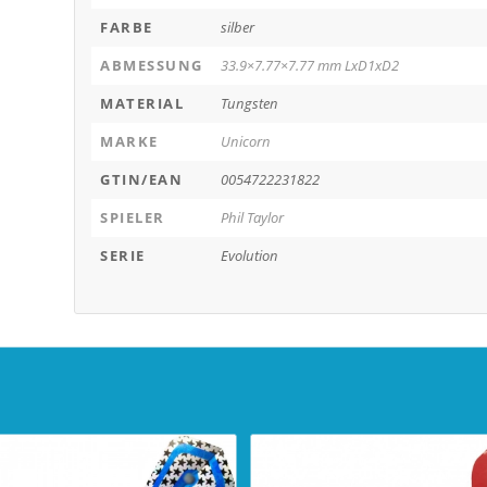
FARBE
silber
ABMESSUNG
33.9×7.77×7.77 mm LxD1xD2
MATERIAL
Tungsten
MARKE
Unicorn
GTIN/EAN
0054722231822
SPIELER
Phil Taylor
SERIE
Evolution