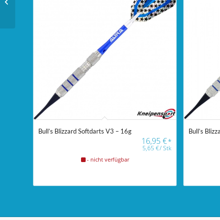
Stand
Bull’s Blizzard Softdarts V3 – 16g
Bull’s Bliz
16,95
€
*
5,65
€
/
Stk
- nicht verfügbar