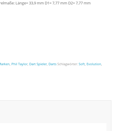
t.Barrelmaße: Länge= 33,9 mm D1= 7,77 mm D2= 7,77 mm
Marken
,
Phil Taylor
,
Dart Spieler
,
Darts
Schlagwörter:
Soft
,
Evolution
,