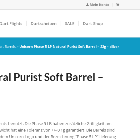
Mein Konto
Dart Flights
Dartscheiben
SALE
Dart-Shop
rt Barrels
>
Unicorn Phase 5 LP Natural Purist Soft Barrel – 22g – silber
l Purist Soft Barrel –
ents benutzt. Die Phase 5 LB haben zusätzliche Griffigkeit am
icht hat eine Toleranz von +/- 0,1g garantiert. Die Barrels sind
mit dem Unicorn Logo und der Bezeichnung “Phase 5 LP”Lieferung