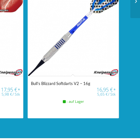
Bull’s Blizzard Softdarts V2 – 16g
17,95
€
16,95
€
*
*
5,98
€
/
Stk
5,65
€
/
Stk
- auf Lager