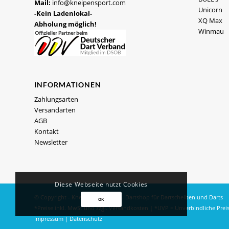
Mail:
info@kneipensport.com
Unicorn
-Kein Ladenlokal-
XQ Max
Abholung möglich!
Winmau
INFORMATIONEN
Zahlungsarten
Versandarten
AGB
Kontakt
Newsletter
Diese Webseite nutzt Cookies
© Copyright - Kneipensport.com -
Dartshop
für
Dartscheiben
und
Darts
OK
*Preise inkl. MwSt und zzgl.
Versandkosten
| *UVP = Unverbindliche Prei
Impressum
|
Datenschutz