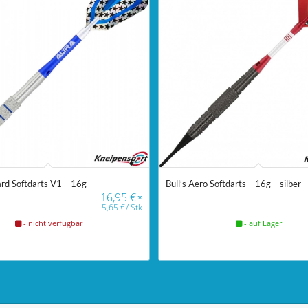
zard Softdarts V1 – 16g
Bull’s Aero Softdarts – 16g – silber
16,95
€
*
5,65
€
/
Stk
- nicht verfügbar
- auf Lager