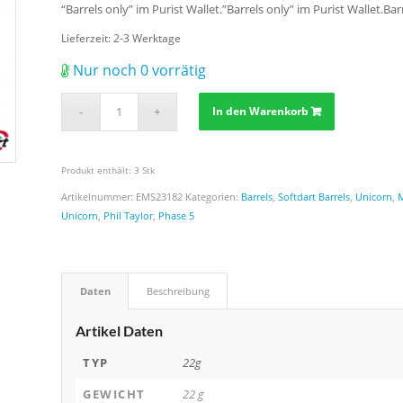
“Barrels only” im Purist Wallet.”Barrels only” im Purist Walle
Lieferzeit:
2-3 Werktage
Nur noch 0 vorrätig
In den Warenkorb
Produkt enthält: 3
Stk
Artikelnummer:
EMS23182
Kategorien:
Barrels
,
Softdart Barrels
,
Unicorn
,
Unicorn
,
Phil Taylor
,
Phase 5
Daten
Beschreibung
Artikel Daten
TYP
22g
GEWICHT
22 g