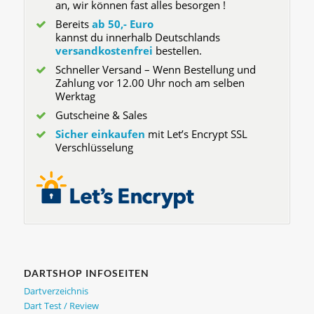
an, wir können fast alles besorgen !
Bereits
ab 50,- Euro
kannst du innerhalb Deutschlands
versandkostenfrei
bestellen.
Schneller Versand – Wenn Bestellung und
Zahlung vor 12.00 Uhr noch am selben
Werktag
Gutscheine & Sales
Sicher einkaufen
mit Let’s Encrypt SSL
Verschlüsselung
DARTSHOP INFOSEITEN
Dartverzeichnis
Dart Test / Review