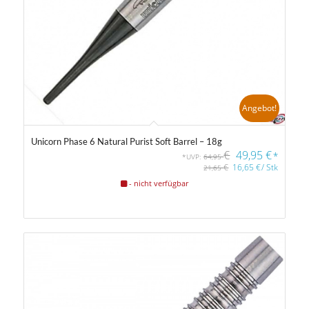
Angebot!
Unicorn Phase 6 Natural Purist Soft Barrel – 18g
€
49,95
€
*
*UVP:
64,95
€
16,65
€
/
Stk
21,65
- nicht verfügbar