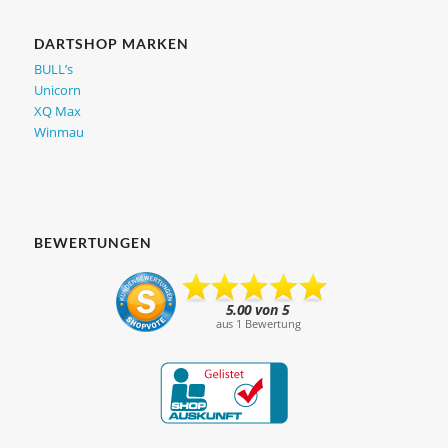
DARTSHOP MARKEN
BULL’s
Unicorn
XQ Max
Winmau
BEWERTUNGEN