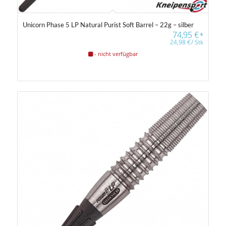
Unicorn Phase 5 LP Natural Purist Soft Barrel – 22g – silber
74,95
€
*
24,98
€
/
Stk
- nicht verfügbar