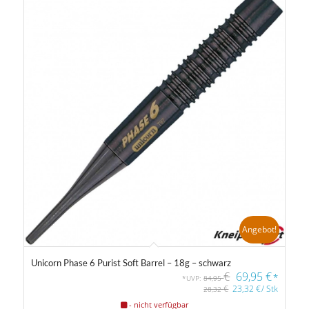
Angebot!
Unicorn Phase 6 Purist Soft Barrel – 18g – schwarz
€
69,95
€
*
*UVP:
84,95
€
23,32
€
/
Stk
28,32
- nicht verfügbar