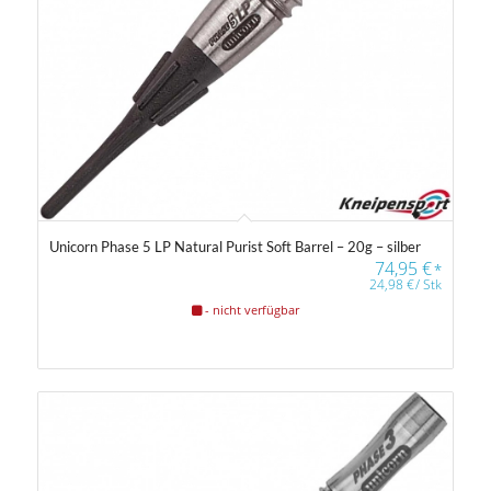
Unicorn Phase 5 LP Natural Purist Soft Barrel – 20g – silber
74,95
€
*
24,98
€
/
Stk
- nicht verfügbar