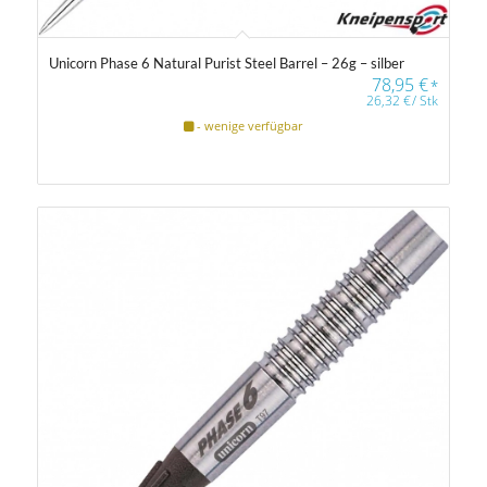
Unicorn Phase 6 Natural Purist Steel Barrel – 26g – silber
78,95
€
*
26,32
€
/
Stk
Farbfilter
- wenige verfügbar