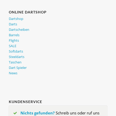
ONLINE DARTSHOP
Dartshop
Darts
Dartscheiben
Barrels
Flights
SALE
Softdarts
Steeldarts
Taschen
Dart Spieler
News
KUNDENSERVICE
Nichts gefunden?
Schreib uns oder ruf uns