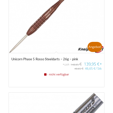
Angebot!
Unicorn Phase 5 Rosso Steeldarts – 26g – pink
€
139,95
€
*
*UVP:
148,95
€
46,65
€
/
Stk
49,65
- nicht verfügbar