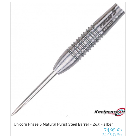
Unicorn Phase 5 Natural Purist Steel Barrel – 26g – silber
74,95
€
*
24,98
€
/
Stk