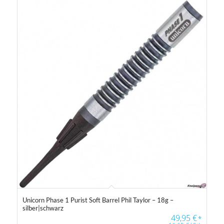
Unicorn Phase 1 Purist Soft Barrel Phil Taylor – 18g –
silber|schwarz
49,95
€
*