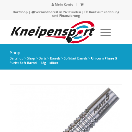
Mein Konto
Dartshop
|
versandbereit in 24 Stunden |
Kauf auf Rechnung
und Finanzierung
Shop
Dartshop
>
Shop
>
Darts
>
Barrels
>
Softdart Barrels
>
Unicorn Phase 5
Purist Soft Barrel – 18g – silber