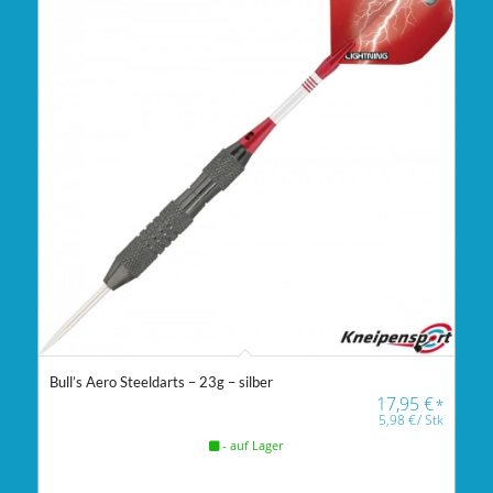
Bull’s Aero Steeldarts – 23g – silber
17,95
€
*
5,98
€
/
Stk
- auf Lager