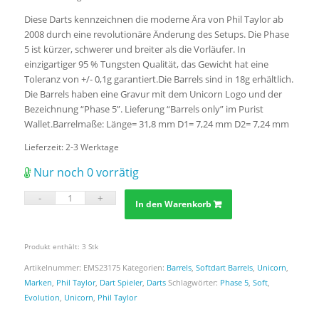
Diese Darts kennzeichnen die moderne Ära von Phil Taylor ab
2008 durch eine revolutionäre Änderung des Setups. Die Phase
5 ist kürzer, schwerer und breiter als die Vorläufer. In
einzigartiger 95 % Tungsten Qualität, das Gewicht hat eine
Toleranz von +/- 0,1g garantiert.Die Barrels sind in 18g erhältlich.
Die Barrels haben eine Gravur mit dem Unicorn Logo und der
Bezeichnung “Phase 5”. Lieferung “Barrels only” im Purist
Wallet.Barrelmaße: Länge= 31,8 mm D1= 7,24 mm D2= 7,24 mm
Lieferzeit:
2-3 Werktage
Nur noch 0 vorrätig
In den Warenkorb
Produkt enthält: 3
Stk
Artikelnummer:
EMS23175
Kategorien:
Barrels
,
Softdart Barrels
,
Unicorn
,
Marken
,
Phil Taylor
,
Dart Spieler
,
Darts
Schlagwörter:
Phase 5
,
Soft
,
Evolution
,
Unicorn
,
Phil Taylor