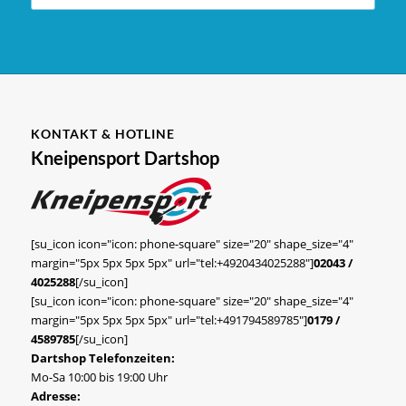
KONTAKT & HOTLINE
Kneipensport Dartshop
[su_icon icon="icon: phone-square" size="20" shape_size="4"
margin="5px 5px 5px 5px" url="tel:+4920434025288"]
02043 /
4025288
[/su_icon]
[su_icon icon="icon: phone-square" size="20" shape_size="4"
margin="5px 5px 5px 5px" url="tel:+491794589785"]
0179 /
4589785
[/su_icon]
Dartshop Telefonzeiten:
Mo-Sa 10:00 bis 19:00 Uhr
Adresse: