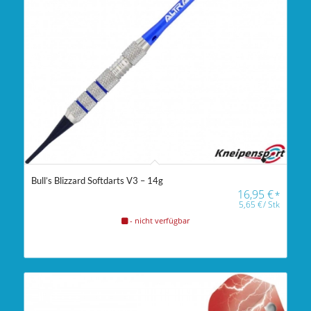
Bull’s Blizzard Softdarts V3 – 14g
16,95
€
*
5,65
€
/
Stk
- nicht verfügbar