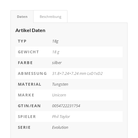
Daten
Beschreibung
Artikel Daten
TYP
18g
GEWICHT
18 g
FARBE
silber
ABMESSUNG
31.8×7.24×7.24 mm LxD1xD2
MATERIAL
Tungsten
MARKE
Unicorn
GTIN/EAN
0054722231754
SPIELER
Phil Taylor
SERIE
Evolution