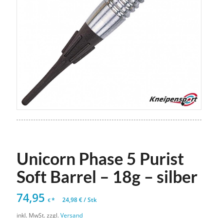
Unicorn Phase 5 Purist
Soft Barrel – 18g – silber
74,95
*
24,98
€
/
Stk
€
inkl. MwSt.
zzgl.
Versand