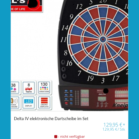
Delta IV elektronische Dartscheibe im Set
129,95
€
*
129,95
€
/
Stk
- nicht verfügbar