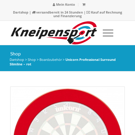
Mein Konto
Dartshop
|
versandbereit in 24 Stunden |
Kauf auf Rechnung
und Finanzierung
Shop
Dartshop
>
Shop
>
Boardzubehör
>
Unicorn Professional Surround
Slimline – rot