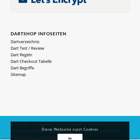
DARTSHOP INFOSEITEN
Dartverzeichnis
Dart Test / Review
Dart Regeln
Dart Checkout Tabelle
Dart Begriffe
Sitemap
© Copyright - Kneipensport.com -
Dartshop
für
Dartscheiben
und
Darts
Diese Webseite nutzt Cookies
*Preise inkl. MwSt und zzgl.
Versandkosten
| *UVP = Unverbindliche
Preisempfehlung des Herstellers
OK