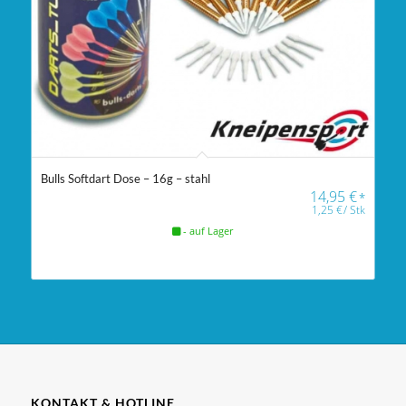
Bulls Softdart Dose – 16g – stahl
14,95
€
*
1,25
€
/
Stk
- auf Lager
KONTAKT & HOTLINE