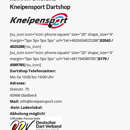
Kneipensport Dartshop
[su_icon icon="icon: phone-square" size="20" shape_size="4"
margin="5px 5px 5px 5px" url="tel:+4920434025288"]
02043 /
4025288
[/su_icon]
[su_icon icon="icon: phone-square" size="20" shape_size="4"
margin="5px 5px 5px 5px" url="tel:+491794589785"]
0179 /
4589785
[/su_icon]
Dartshop Telefonzeiten:
Mo-Sa 10:00 bis 19:00 Uhr
Adresse:
Steinstr. 75
45968 Gladbeck
Mail:
info@kneipensport.com
-Kein Ladenlokal-
Abholung möglich!