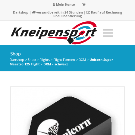
Mein Konto
Dartshop
|
versandbereit in 24 Stunden |
Kauf auf Rechnung
und Finanzierung
Shop
Dartshop
>
Shop
>
Flights
>
Flight Formen
>
DXM
>
Unicorn Super
Maestro 125 Flight – DXM – schwarz