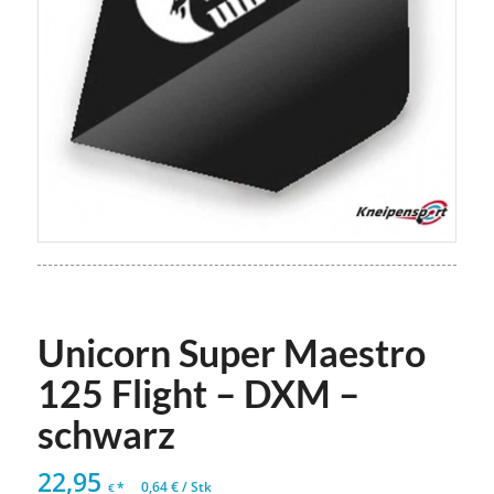
Unicorn Super Maestro
125 Flight – DXM –
schwarz
22,95
*
0,64
€
/
Stk
€