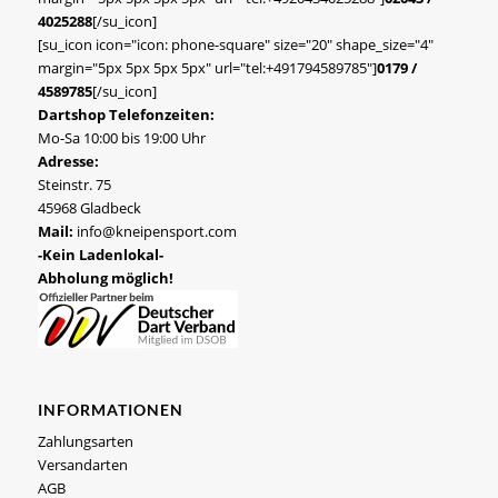
4025288
[/su_icon]
[su_icon icon="icon: phone-square" size="20" shape_size="4"
margin="5px 5px 5px 5px" url="tel:+491794589785"]
0179 /
4589785
[/su_icon]
Dartshop Telefonzeiten:
Mo-Sa 10:00 bis 19:00 Uhr
Adresse:
Steinstr. 75
45968 Gladbeck
Mail:
info@kneipensport.com
-Kein Ladenlokal-
Abholung möglich!
INFORMATIONEN
Zahlungsarten
Versandarten
AGB