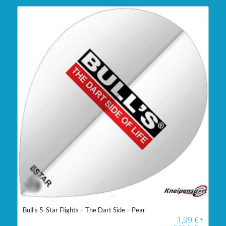
Bull’s 5-Star Flights – The Dart Side – Pear
1,99
€
*