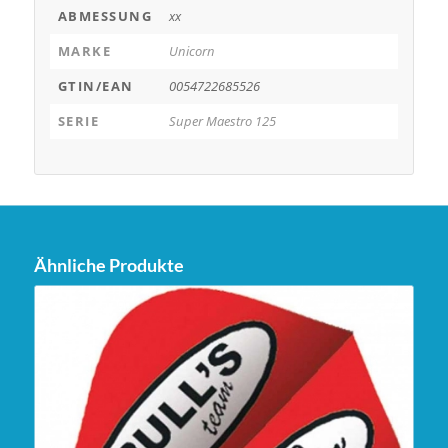
ABMESSUNG
xx
MARKE
Unicorn
GTIN/EAN
0054722685526
SERIE
Super Maestro 125
Ähnliche Produkte