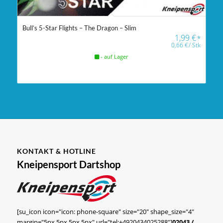
Bull’s 5-Star Flights – The Dragon – Slim
1,99
€
*
0,66
€
/
Stk
- auf Lager
KONTAKT & HOTLINE
Kneipensport Dartshop
[su_icon icon="icon: phone-square" size="20" shape_size="4"
margin="5px 5px 5px 5px" url="tel:+4920434025288"]
02043 /