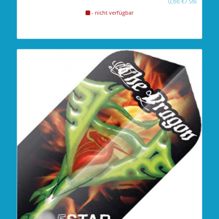
0,66
€
/
Stk
- nicht verfügbar