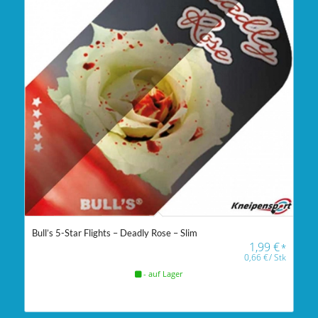
Bull’s 5-Star Flights – Deadly Rose – Slim
1,99
€
*
0,66
€
/
Stk
- auf Lager