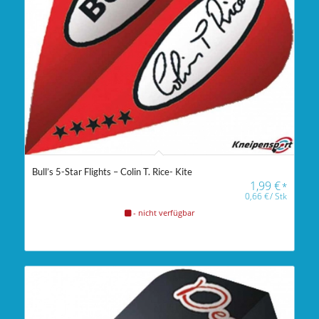
Bull’s 5-Star Flights – Colin T. Rice- Kite
1,99
€
*
0,66
€
/
Stk
- nicht verfügbar