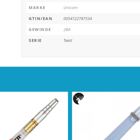
MARKE
Unicorn
GTIN/EAN
0054722787534
GEWINDE
2BA
SERIE
Twist