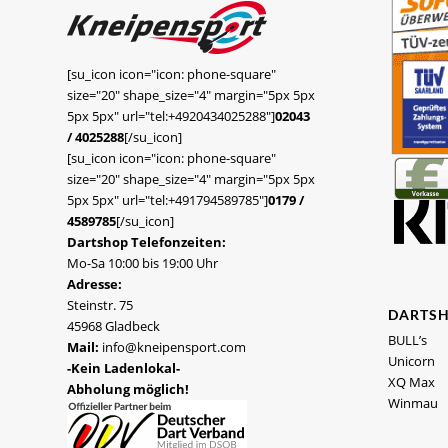
[su_icon icon="icon: phone-square"
size="20" shape_size="4" margin="5px 5px
5px 5px" url="tel:+4920434025288"]
02043
/ 4025288
[/su_icon]
[su_icon icon="icon: phone-square"
size="20" shape_size="4" margin="5px 5px
5px 5px" url="tel:+491794589785"]
0179 /
4589785
[/su_icon]
Dartshop Telefonzeiten:
Mo-Sa 10:00 bis 19:00 Uhr
Adresse:
Steinstr. 75
DARTS
45968 Gladbeck
BULL’s
Mail:
info@kneipensport.com
Unicorn
-Kein Ladenlokal-
XQ Max
Abholung möglich!
Winmau