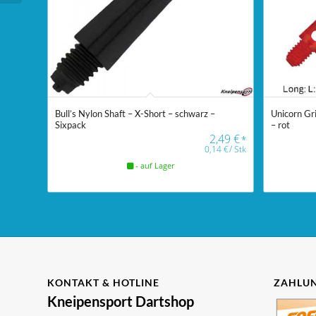
Bull’s Nylon Shaft – X-Short – schwarz –
Unicorn Gr
Sixpack
– rot
2,49
€
*
0,14
€
/
Stk
- auf Lager
KONTAKT & HOTLINE
ZAHLUN
Kneipensport Dartshop