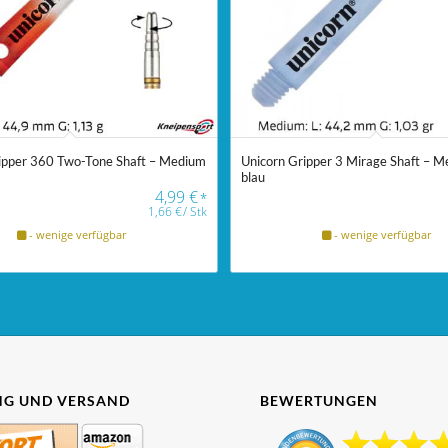
ipper 360 Two-Tone Shaft – Medium
Unicorn Gripper 3 Mirage Shaft – M
blau
4,99
€
*
1,66
€
/
Stk
- wenige verfügbar
- wenige verfügbar
G UND VERSAND
BEWERTUNGEN