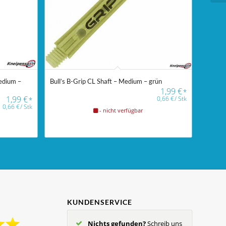
edium –
Bull’s B-Grip CL Shaft – Medium – grün
1,99
€
*
1,99
€
0,66
€
/
Stk
*
0,66
€
/
Stk
- nicht verfügbar
KUNDENSERVICE
Nichts gefunden?
Schreib uns