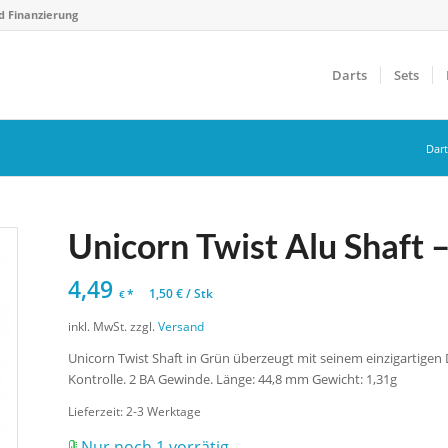
d Finanzierung
Darts
Sets
Dar
Unicorn Twist Alu Shaft
4,49
*
1,50
€
/
Stk
€
inkl. MwSt.
zzgl.
Versand
Unicorn Twist Shaft in Grün überzeugt mit seinem einzigartigen 
Kontrolle. 2 BA Gewinde. Länge: 44,8 mm Gewicht: 1,31g
Lieferzeit:
2-3 Werktage
Nur noch 1 vorrätig