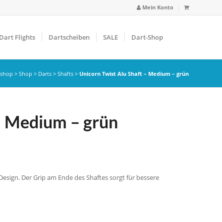
Mein Konto
Dart Flights
Dartscheiben
SALE
Dart-Shop
tshop
>
Shop
>
Darts
>
Shafts
>
Unicorn Twist Alu Shaft – Medium – grün
 – Medium – grün
Design. Der Grip am Ende des Shaftes sorgt für bessere