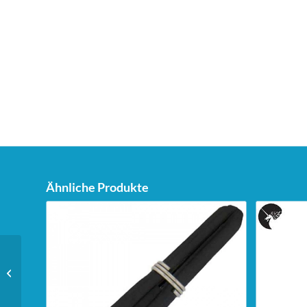
Ähnliche Produkte
Unicorn Super Maestro
125 Flight – Plus – weiß