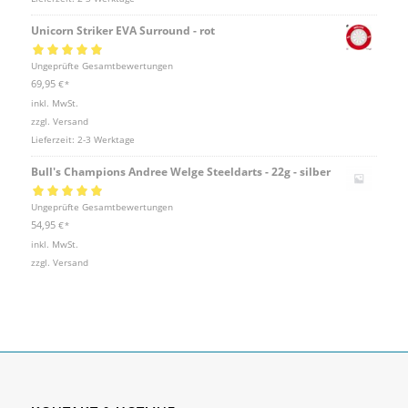
Unicorn Striker EVA Surround - rot
Bewertet mit
Ungeprüfte Gesamtbewertungen
5.00
von 5
69,95
€
*
inkl. MwSt.
zzgl.
Versand
Lieferzeit:
2-3 Werktage
Bull's Champions Andree Welge Steeldarts - 22g - silber
Bewertet mit
Ungeprüfte Gesamtbewertungen
5.00
von 5
54,95
€
*
inkl. MwSt.
zzgl.
Versand