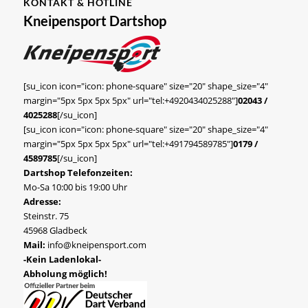
KONTAKT & HOTLINE
Kneipensport Dartshop
[su_icon icon="icon: phone-square" size="20" shape_size="4"
margin="5px 5px 5px 5px" url="tel:+4920434025288"]
02043 /
4025288
[/su_icon]
[su_icon icon="icon: phone-square" size="20" shape_size="4"
margin="5px 5px 5px 5px" url="tel:+491794589785"]
0179 /
4589785
[/su_icon]
Dartshop Telefonzeiten:
Mo-Sa 10:00 bis 19:00 Uhr
Adresse:
Steinstr. 75
45968 Gladbeck
Mail:
info@kneipensport.com
-Kein Ladenlokal-
Abholung möglich!