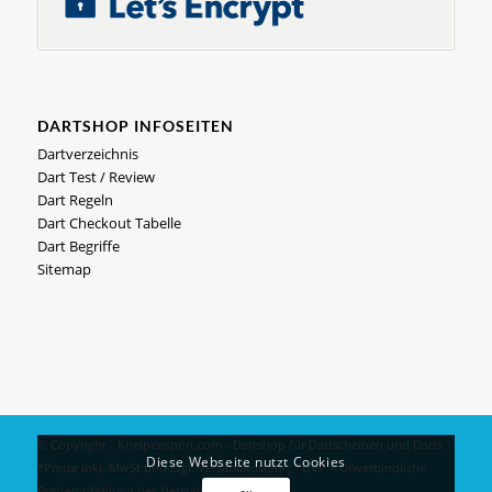
DARTSHOP INFOSEITEN
Dartverzeichnis
Dart Test / Review
Dart Regeln
Dart Checkout Tabelle
Dart Begriffe
Sitemap
© Copyright - Kneipensport.com -
Dartshop
für
Dartscheiben
und
Darts
Diese Webseite nutzt Cookies
*Preise inkl. MwSt und zzgl.
Versandkosten
| *UVP = Unverbindliche
Preisempfehlung des Herstellers