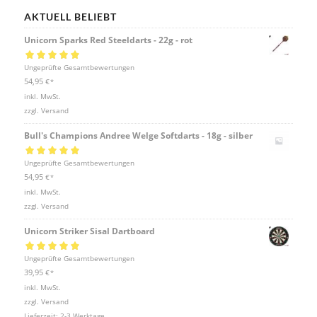
AKTUELL BELIEBT
Unicorn Sparks Red Steeldarts - 22g - rot
Bewertet mit
Ungeprüfte Gesamtbewertungen
5.00
von 5
54,95
€
*
inkl. MwSt.
zzgl.
Versand
Bull's Champions Andree Welge Softdarts - 18g - silber
Bewertet mit
Ungeprüfte Gesamtbewertungen
5.00
von 5
54,95
€
*
inkl. MwSt.
zzgl.
Versand
Unicorn Striker Sisal Dartboard
Bewertet mit
Ungeprüfte Gesamtbewertungen
5.00
von 5
39,95
€
*
inkl. MwSt.
zzgl.
Versand
Lieferzeit:
2-3 Werktage