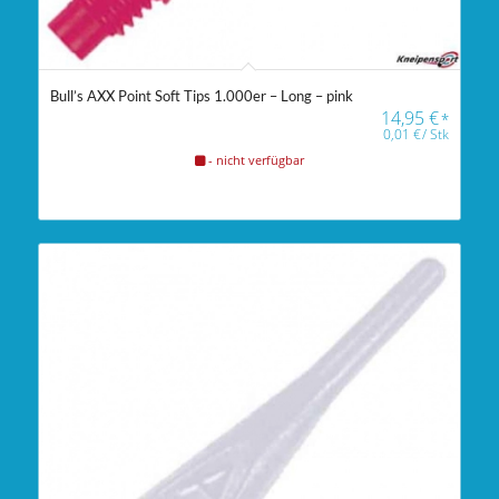
Bull’s AXX Point Soft Tips 1.000er – Long – pink
14,95
€
*
0,01
€
/
Stk
- nicht verfügbar