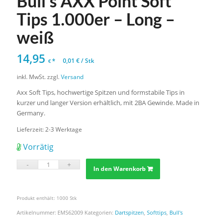
Bull’s AXX Point Soft
Tips 1.000er – Long –
weiß
14,95
*
0,01
€
/
Stk
€
inkl. MwSt.
zzgl.
Versand
Axx Soft Tips, hochwertige Spitzen und formstabile Tips in
kurzer und langer Version erhältlich, mit 2BA Gewinde. Made in
Germany.
Lieferzeit:
2-3 Werktage
Vorrätig
In den Warenkorb
Produkt enthält: 1000
Stk
Artikelnummer:
EMS62009
Kategorien:
Dartspitzen
,
Softtips
,
Bull's