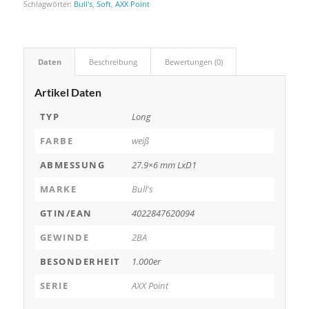
Schlagwörter:
Bull's
,
Soft
,
AXX Point
Daten
Beschreibung
Bewertungen (0)
Artikel Daten
TYP
Long
FARBE
weiß
ABMESSUNG
27.9×6 mm LxD1
MARKE
Bull's
GTIN/EAN
4022847620094
GEWINDE
2BA
BESONDERHEIT
1.000er
SERIE
AXX Point