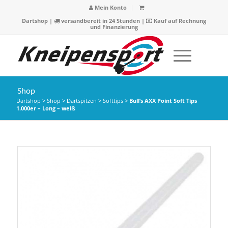
Mein Konto
Dartshop
|
versandbereit in 24 Stunden |
Kauf auf Rechnung
und Finanzierung
Shop
Dartshop
>
Shop
>
Dartspitzen
>
Softtips
>
Bull’s AXX Point Soft Tips
1.000er – Long – weiß