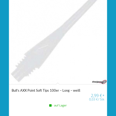
Bull’s AXX Point Soft Tips 100er – Long – weiß
2,99
€
*
0,03
€
/
Stk
- auf Lager