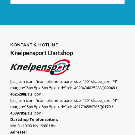
KONTAKT & HOTLINE
Kneipensport Dartshop
[su_icon icon="icon: phone-square" size="20" shape_size="4"
margin="5px 5px 5px 5px" url="tel:+4920434025288"]
02043 /
4025288
[/su_icon]
[su_icon icon="icon: phone-square" size="20" shape_size="4"
margin="5px 5px 5px 5px" url="tel:+491794589785"]
0179 /
4589785
[/su_icon]
Dartshop Telefonzeiten:
Mo-Sa 10:00 bis 19:00 Uhr
Adresse: