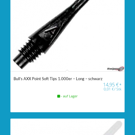
Bull’s AXX Point Soft Tips 1.000er – Long – schwarz
14,95
€
*
0,01
€
/
Stk
- auf Lager