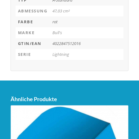
ABMESSUNG
47,03 cm²
FARBE
rot
MARKE
Bull's
GTIN/EAN
4022847512016
SERIE
Lightning
Ähnliche Produkte