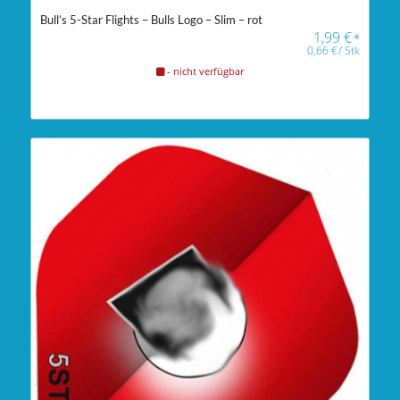
Bull’s 5-Star Flights – Bulls Logo – Slim – rot
1,99
€
*
0,66
€
/
Stk
- nicht verfügbar