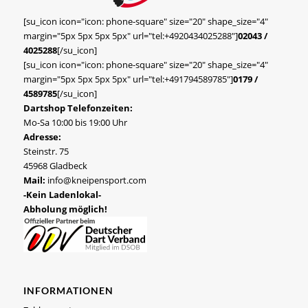
[su_icon icon="icon: phone-square" size="20" shape_size="4"
margin="5px 5px 5px 5px" url="tel:+4920434025288"]
02043 /
4025288
[/su_icon]
[su_icon icon="icon: phone-square" size="20" shape_size="4"
margin="5px 5px 5px 5px" url="tel:+491794589785"]
0179 /
4589785
[/su_icon]
Dartshop Telefonzeiten:
Mo-Sa 10:00 bis 19:00 Uhr
Adresse:
Steinstr. 75
45968 Gladbeck
Mail:
info@kneipensport.com
-Kein Ladenlokal-
Abholung möglich!
INFORMATIONEN