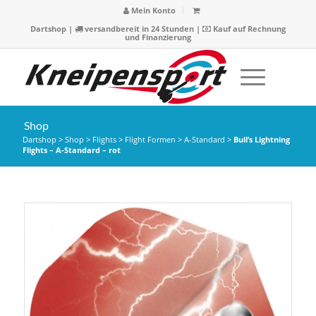
Mein Konto
Dartshop
|
versandbereit in 24 Stunden |
Kauf auf Rechnung
und Finanzierung
Shop
Dartshop
>
Shop
>
Flights
>
Flight Formen
>
A-Standard
>
Bull’s Lightning
Flights – A-Standard – rot