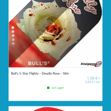
Bull’s 5-Star Flights – Deadly Rose – Slim
1,99
€
*
0,66
€
/
Stk
- auf Lager