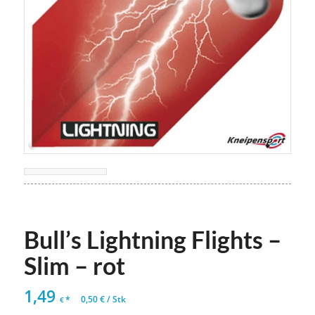
Bull’s Lightning Flights –
Slim – rot
1,49
*
0,50
€
/
Stk
€