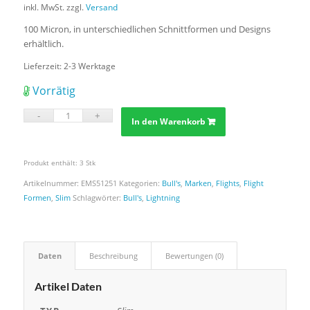
inkl. MwSt.
zzgl.
Versand
100 Micron, in unterschiedlichen Schnittformen und Designs
erhältlich.
Lieferzeit:
2-3 Werktage
Vorrätig
In den Warenkorb
Produkt enthält: 3
Stk
Artikelnummer:
EMS51251
Kategorien:
Bull's
,
Marken
,
Flights
,
Flight
Formen
,
Slim
Schlagwörter:
Bull's
,
Lightning
Daten
Beschreibung
Bewertungen (0)
Artikel Daten