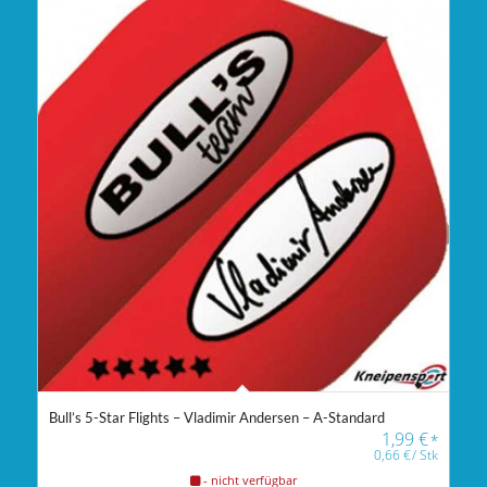
Bull’s 5-Star Flights – Vladimir Andersen – A-Standard
1,99
€
*
0,66
€
/
Stk
- nicht verfügbar