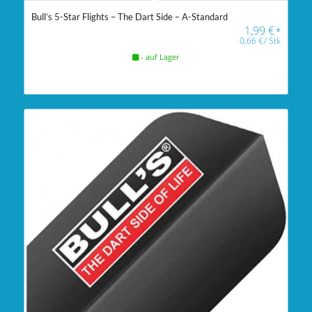
Bull’s 5-Star Flights – The Dart Side – A-Standard
1,99
€
*
0,66
€
/
Stk
- auf Lager