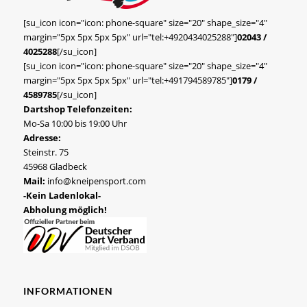
[su_icon icon="icon: phone-square" size="20" shape_size="4"
margin="5px 5px 5px 5px" url="tel:+4920434025288"]
02043 /
4025288
[/su_icon]
[su_icon icon="icon: phone-square" size="20" shape_size="4"
margin="5px 5px 5px 5px" url="tel:+491794589785"]
0179 /
4589785
[/su_icon]
Dartshop Telefonzeiten:
Mo-Sa 10:00 bis 19:00 Uhr
Adresse:
Steinstr. 75
45968 Gladbeck
Mail:
info@kneipensport.com
-Kein Ladenlokal-
Abholung möglich!
INFORMATIONEN