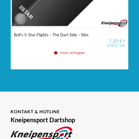
Bull’s 5-Star Flights – The Dart Side – Slim
1,99
€
*
0,66
€
/
Stk
- nicht verfügbar
KONTAKT & HOTLINE
Kneipensport Dartshop