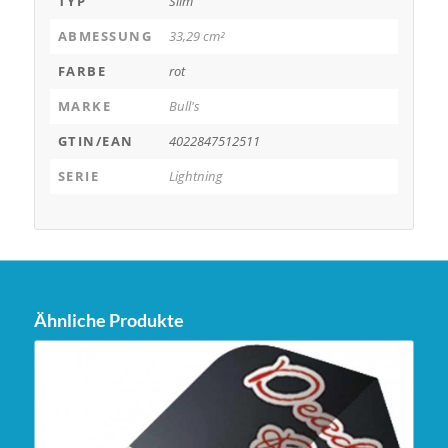
TYP
Slim
ABMESSUNG
33,29 cm²
FARBE
rot
MARKE
Bull's
GTIN/EAN
4022847512511
SERIE
Lightning
Ähnliche Produkte