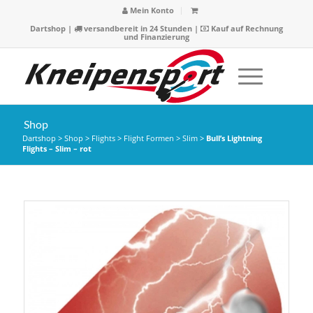
Mein Konto
Dartshop
|
versandbereit in 24 Stunden |
Kauf auf Rechnung
und Finanzierung
Shop
Dartshop
>
Shop
>
Flights
>
Flight Formen
>
Slim
>
Bull’s Lightning
Flights – Slim – rot