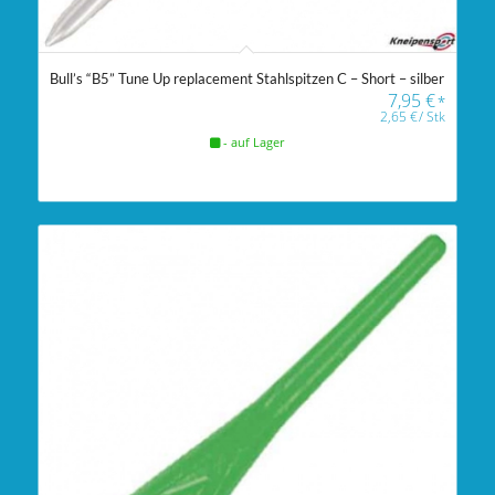
Bull’s “B5” Tune Up replacement Stahlspitzen C – Short – silber
7,95
€
*
2,65
€
/
Stk
- auf Lager