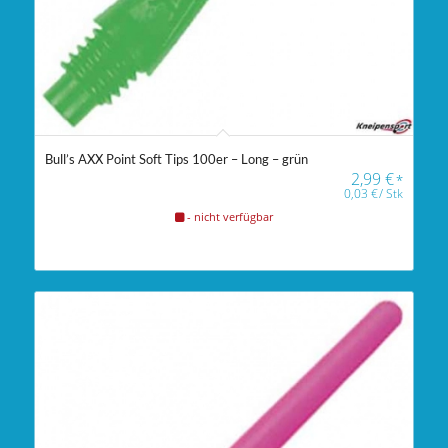
Bull’s AXX Point Soft Tips 100er – Long – grün
2,99
€
*
0,03
€
/
Stk
- nicht verfügbar