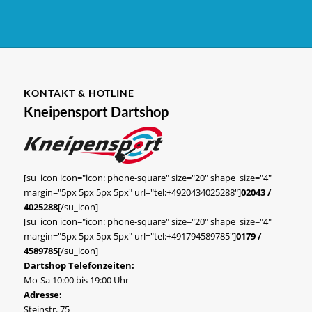
KONTAKT & HOTLINE
Kneipensport Dartshop
[su_icon icon="icon: phone-square" size="20" shape_size="4"
margin="5px 5px 5px 5px" url="tel:+4920434025288"]
02043 /
4025288
[/su_icon]
[su_icon icon="icon: phone-square" size="20" shape_size="4"
margin="5px 5px 5px 5px" url="tel:+491794589785"]
0179 /
4589785
[/su_icon]
Dartshop Telefonzeiten:
Mo-Sa 10:00 bis 19:00 Uhr
Adresse:
Steinstr. 75