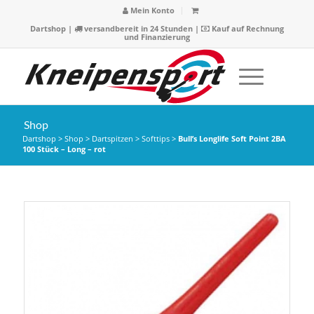
Mein Konto
Dartshop
|
versandbereit in 24 Stunden |
Kauf auf Rechnung
und Finanzierung
Shop
Dartshop
>
Shop
>
Dartspitzen
>
Softtips
>
Bull’s Longlife Soft Point 2BA
100 Stück – Long – rot