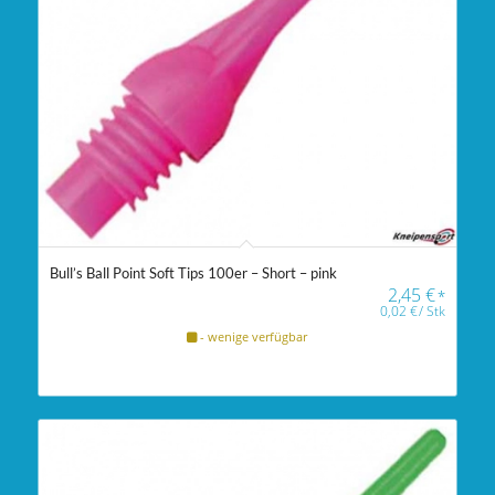
Bull’s Ball Point Soft Tips 100er – Short – pink
2,45
€
*
0,02
€
/
Stk
- wenige verfügbar