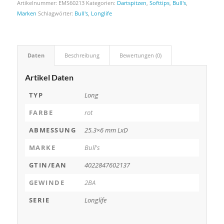
Artikelnummer:
EMS60213
Kategorien:
Dartspitzen
,
Softtips
,
Bull's
,
Marken
Schlagwörter:
Bull's
,
Longlife
Daten
Beschreibung
Bewertungen (0)
Artikel Daten
TYP
Long
FARBE
rot
ABMESSUNG
25.3×6 mm LxD
MARKE
Bull's
GTIN/EAN
4022847602137
GEWINDE
2BA
SERIE
Longlife