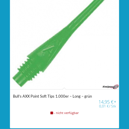
Bull’s AXX Point Soft Tips 1.000er – Long – grün
14,95
€
*
0,01
€
/
Stk
- nicht verfügbar