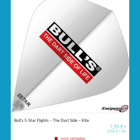
Bull’s 5-Star Flights – The Dart Side – Kite
1,99
€
*
0,66
€
/
Stk
- nicht verfügbar