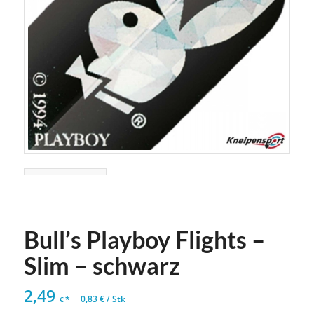
Bull’s Playboy Flights –
Slim – schwarz
2,49
*
0,83
€
/
Stk
€