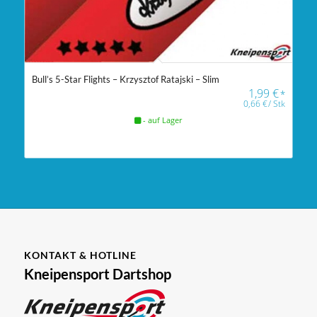
Bull’s 5-Star Flights – Krzysztof Ratajski – Slim
1,99
€
*
0,66
€
/
Stk
- auf Lager
KONTAKT & HOTLINE
Kneipensport Dartshop