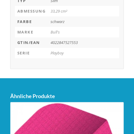
TYP
Slim
ABMESSUNG
33,29 cm²
FARBE
schwarz
MARKE
Bull's
GTIN/EAN
4022847527553
SERIE
Playboy
Ähnliche Produkte