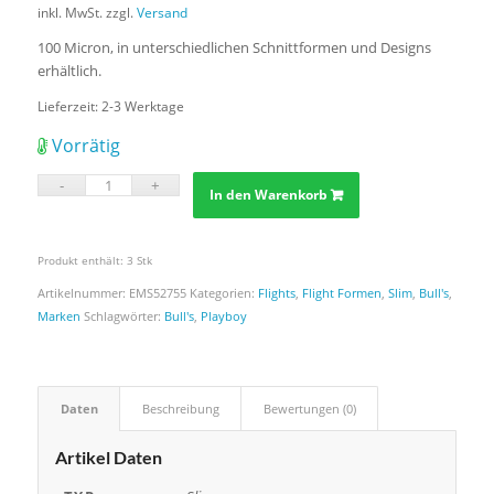
inkl. MwSt.
zzgl.
Versand
100 Micron, in unterschiedlichen Schnittformen und Designs
erhältlich.
Lieferzeit:
2-3 Werktage
Vorrätig
In den Warenkorb
Produkt enthält: 3
Stk
Artikelnummer:
EMS52755
Kategorien:
Flights
,
Flight Formen
,
Slim
,
Bull's
,
Marken
Schlagwörter:
Bull's
,
Playboy
Daten
Beschreibung
Bewertungen (0)
Artikel Daten