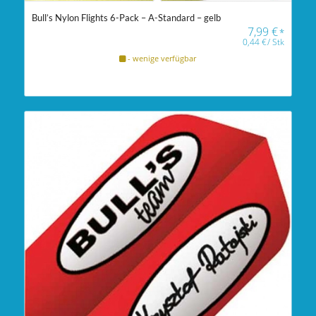
Bull’s Nylon Flights 6-Pack – A-Standard – gelb
7,99
€
*
0,44
€
/
Stk
- wenige verfügbar