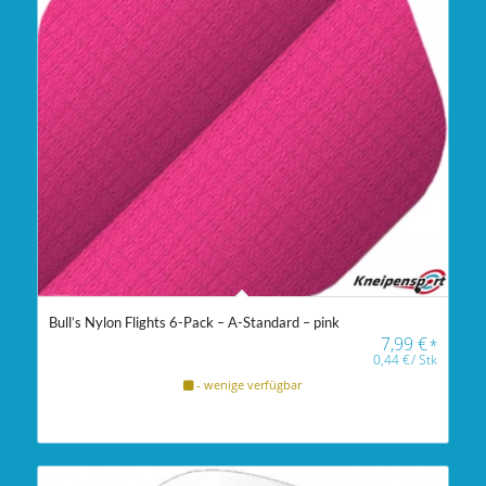
Bull’s Nylon Flights 6-Pack – A-Standard – pink
7,99
€
*
0,44
€
/
Stk
- wenige verfügbar