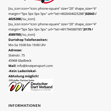
[su_icon icon="icon: phone-square" size="20" shape_size="4"
margin="5px 5px 5px 5px" url="tel:+4920434025288"]
02043 /
4025288
[/su_icon]
[su_icon icon="icon: phone-square" size="20" shape_size="4"
margin="5px 5px 5px 5px" url="tel:+491794589785"]
0179 /
4589785
[/su_icon]
Dartshop Telefonzeiten:
Mo-Sa 10:00 bis 19:00 Uhr
Adresse:
Steinstr. 75
45968 Gladbeck
Mail:
info@kneipensport.com
-Kein Ladenlokal-
Abholung möglich!
INFORMATIONEN