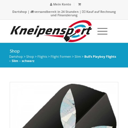
Mein Konto
Dartshop
|
versandbereit in 24 Stunden |
Kauf auf Rechnung
und Finanzierung
Shop
Dartshop
>
Shop
>
Flights
>
Flight Formen
>
Slim
>
Bull’s Playboy Flights
– Slim – schwarz