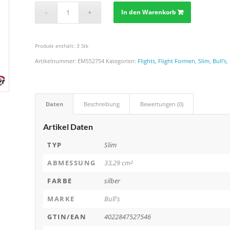
In den Warenkorb
Produkt enthält: 3
Stk
Artikelnummer:
EMS52754
Kategorien:
Flights
,
Flight Formen
,
Slim
,
Bull's
,
Daten
Beschreibung
Bewertungen (0)
Artikel Daten
TYP
Slim
ABMESSUNG
33,29 cm²
FARBE
silber
MARKE
Bull's
GTIN/EAN
4022847527546