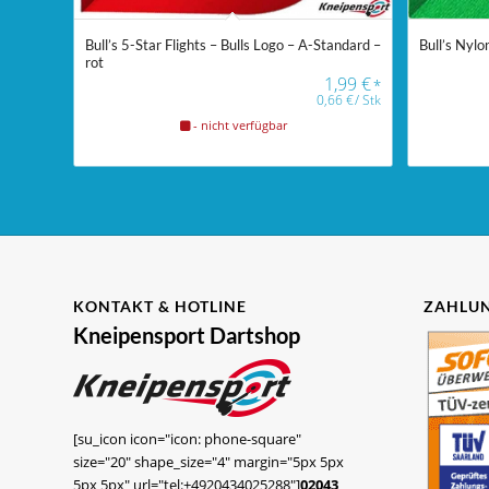
Bull’s 5-Star Flights – Bulls Logo – A-Standard –
Bull’s Nylo
rot
1,99
€
*
0,66
€
/
Stk
- nicht verfügbar
KONTAKT & HOTLINE
ZAHLUN
Kneipensport Dartshop
[su_icon icon="icon: phone-square"
size="20" shape_size="4" margin="5px 5px
5px 5px" url="tel:+4920434025288"]
02043