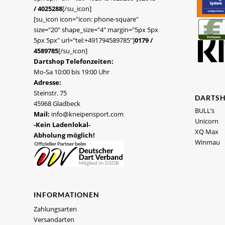
/ 4025288
[/su_icon]
[su_icon icon="icon: phone-square"
size="20" shape_size="4" margin="5px 5px
5px 5px" url="tel:+491794589785"]
0179 /
4589785
[/su_icon]
Dartshop Telefonzeiten:
Mo-Sa 10:00 bis 19:00 Uhr
Adresse:
Steinstr. 75
DARTS
45968 Gladbeck
BULL’s
Mail:
info@kneipensport.com
Unicorn
-Kein Ladenlokal-
XQ Max
Abholung möglich!
Winmau
INFORMATIONEN
Zahlungsarten
Versandarten