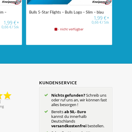
lim –
Bulls 5-Star Flights – Bulls Logo – Slim – blau
1,99
€
*
1,99
€
0,66
€
/
Stk
*
0,66
€
/
Stk
- nicht verfügbar
KUNDENSERVICE
Nichts gefunden?
Schreib uns
oder ruf uns an, wir können fast
alles besorgen !
Bereits
ab 50,- Euro
kannst du innerhalb
Deutschlands
versandkostenfrei
bestellen.