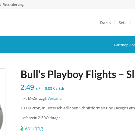
d Finanzierung
Darts
Sets
Dartshop
>
S
Bull’s Playboy Flights – Sl
2,49
*
0,83
€
/
Stk
€
inkl. MwSt.
zzgl.
Versand
100 Micron, in unterschiedlichen Schnittformen und Designs erhä
Lieferzeit:
2-3 Werktage
Vorrätig