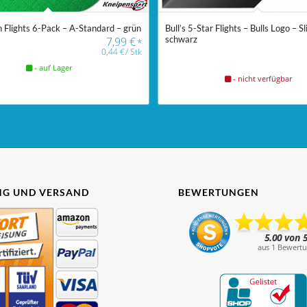
n Flights 6-Pack – A-Standard – grün
Bull’s 5-Star Flights – Bulls Logo – S
schwarz
7,99
€
*
0,44
€
/
Stk
- auf Lager
- nicht verfügbar
G UND VERSAND
BEWERTUNGEN