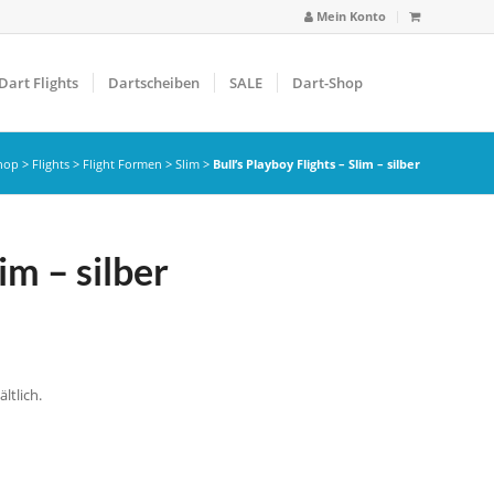
Mein Konto
Dart Flights
Dartscheiben
SALE
Dart-Shop
hop
>
Flights
>
Flight Formen
>
Slim
>
Bull’s Playboy Flights – Slim – silber
im – silber
ltlich.