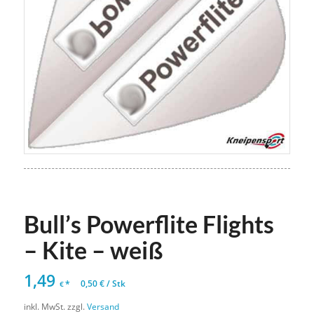
Bull’s Powerflite Flights
– Kite – weiß
1,49
*
0,50
€
/
Stk
€
inkl. MwSt.
zzgl.
Versand