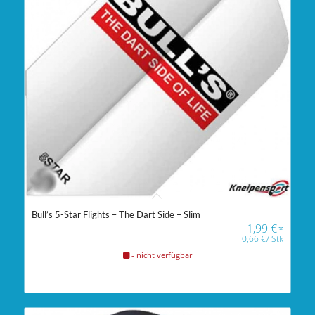
Bull’s 5-Star Flights – The Dart Side – Slim
1,99
€
*
0,66
€
/
Stk
- nicht verfügbar