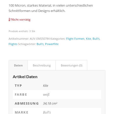
100 Micron, starkes Material, in vielen unterschiedlichen
Schnittformen und Designs erhältlich.
Nicht vorrätig
Produkt enthält: 3
Stk
Artikelnummer:
AUV-EMS50784
Kategorien:
Flight Formen
,
Kite
,
Bull's
,
Flights
Schlagwörter:
Bull's
,
Powerflite
Daten
Beschreibung
Bewertungen (0)
Artikel Daten
TYP
Kite
FARBE
weiß
ABMESSUNG
34,18 cm²
MARKE
Bull's