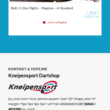
Bull’s 5-Star Flights – Magican – A-Standard
1,99
€
*
0,66
€
/
Stk
- nicht verfügbar
KONTAKT & HOTLINE
Kneipensport Dartshop
[su_icon icon="icon: phone-square" size="20" shape_size="4"
margin="5px 5px 5px 5px" url="tel:+4920434025288"]
02043 /
4025288
[/su_icon]