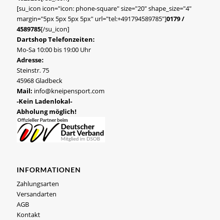
[su_icon icon="icon: phone-square" size="20" shape_size="4"
margin="5px 5px 5px 5px" url="tel:+491794589785"]
0179 /
4589785
[/su_icon]
Dartshop Telefonzeiten:
Mo-Sa 10:00 bis 19:00 Uhr
Adresse:
Steinstr. 75
45968 Gladbeck
Mail:
info@kneipensport.com
-Kein Ladenlokal-
Abholung möglich!
INFORMATIONEN
Zahlungsarten
Versandarten
AGB
Kontakt