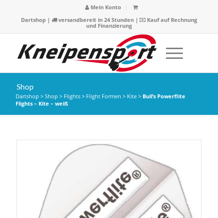
Mein Konto
Dartshop
|
versandbereit in 24 Stunden |
Kauf auf Rechnung
und Finanzierung
Shop
Dartshop
>
Shop
>
Flights
>
Flight Formen
>
Kite
>
Bull’s Powerflite
Flights – Kite – weiß