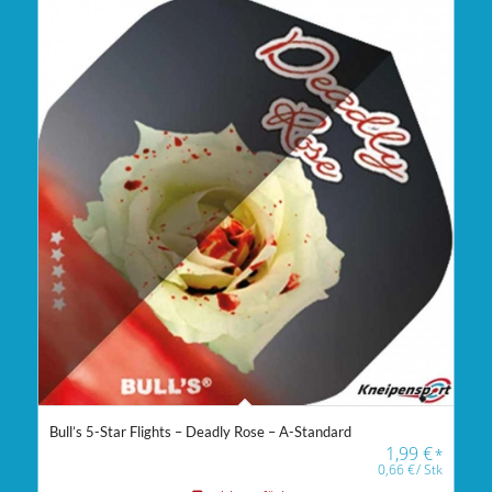
Bull’s 5-Star Flights – Deadly Rose – A-Standard
1,99
€
*
0,66
€
/
Stk