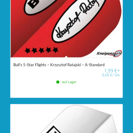
Bull’s 5-Star Flights – Krzysztof Ratajski – A-Standard
1,99
€
*
0,66
€
/
Stk
- auf Lager