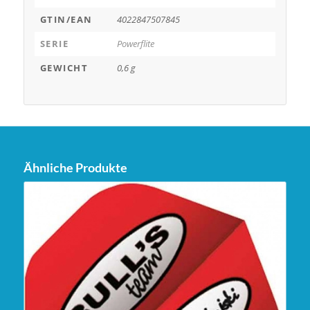
GTIN/EAN
4022847507845
SERIE
Powerflite
GEWICHT
0,6 g
Ähnliche Produkte