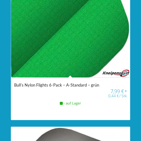
Bull’s Nylon Flights 6-Pack – A-Standard – grün
7,99
€
*
0,44
€
/
Stk
- auf Lager