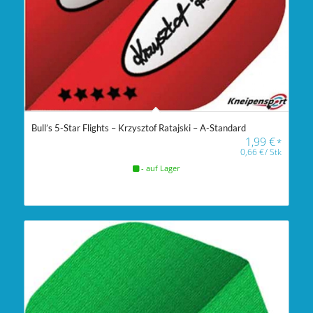
Bull’s 5-Star Flights – Krzysztof Ratajski – A-Standard
1,99
€
*
0,66
€
/
Stk
- auf Lager