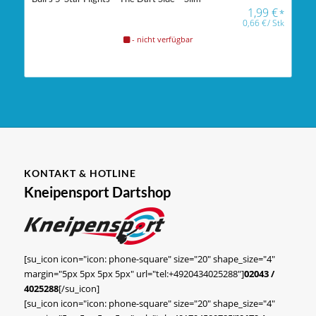
1,99
€
*
0,66
€
/
Stk
- nicht verfügbar
KONTAKT & HOTLINE
Kneipensport Dartshop
[su_icon icon="icon: phone-square" size="20" shape_size="4"
margin="5px 5px 5px 5px" url="tel:+4920434025288"]
02043 /
4025288
[/su_icon]
[su_icon icon="icon: phone-square" size="20" shape_size="4"