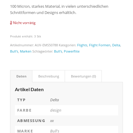
100 Micron, starkes Material, in vielen unterschiedlichen
Schnittformen und Designs erhältlich.
Nicht vorrätig
Produkt enthält: 3
Stk
Artikelnummer:
AUV-EMS50788
Kategorien:
Flights
,
Flight Formen
,
Delta
,
Bull's
,
Marken
Schlagwörter:
Bull's
,
Powerflite
Daten
Beschreibung
Bewertungen (0)
Artikel Daten
TYP
Delta
FARBE
design
ABMESSUNG
xx
MARKE
Bull's