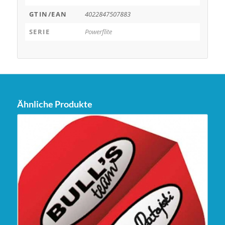
GTIN/EAN
4022847507883
SERIE
Powerflite
Ähnliche Produkte