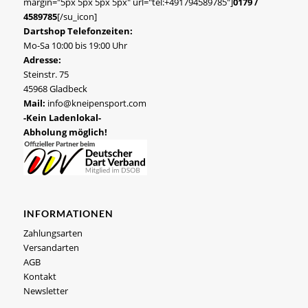
margin="5px 5px 5px 5px" url="tel:+491794589785"]
0179 /
4589785
[/su_icon]
Dartshop Telefonzeiten:
Mo-Sa 10:00 bis 19:00 Uhr
Adresse:
Steinstr. 75
45968 Gladbeck
Mail:
info@kneipensport.com
-Kein Ladenlokal-
Abholung möglich!
INFORMATIONEN
Zahlungsarten
Versandarten
AGB
Kontakt
Newsletter