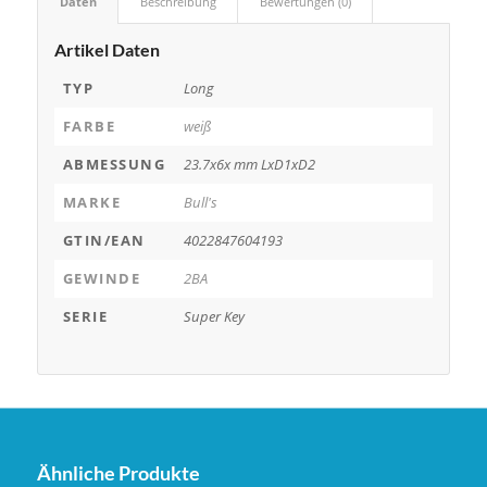
Daten
Beschreibung
Bewertungen (0)
Artikel Daten
TYP
Long
FARBE
weiß
ABMESSUNG
23.7x6x mm LxD1xD2
MARKE
Bull's
GTIN/EAN
4022847604193
GEWINDE
2BA
SERIE
Super Key
Ähnliche Produkte