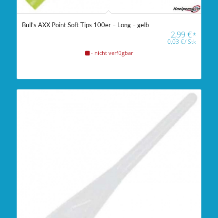
Bull’s AXX Point Soft Tips 100er – Long – gelb
2,99
€
*
0,03
€
/
Stk
- nicht verfügbar