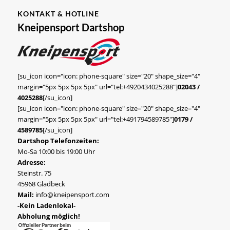
KONTAKT & HOTLINE
Kneipensport Dartshop
[su_icon icon="icon: phone-square" size="20" shape_size="4"
margin="5px 5px 5px 5px" url="tel:+4920434025288"]
02043 /
4025288
[/su_icon]
[su_icon icon="icon: phone-square" size="20" shape_size="4"
margin="5px 5px 5px 5px" url="tel:+491794589785"]
0179 /
4589785
[/su_icon]
Dartshop Telefonzeiten:
Mo-Sa 10:00 bis 19:00 Uhr
Adresse:
Steinstr. 75
45968 Gladbeck
Mail:
info@kneipensport.com
-Kein Ladenlokal-
Abholung möglich!