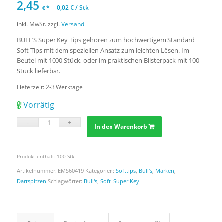
2,45
*
0,02
€
/
Stk
€
inkl. MwSt.
zzgl.
Versand
BULL’S Super Key Tips gehören zum hochwertigem Standard
Soft Tips mit dem speziellen Ansatz zum leichten Lösen. Im
Beutel mit 1000 Stück, oder im praktischen Blisterpack mit 100
Stück lieferbar.
Lieferzeit:
2-3 Werktage
Vorrätig
In den Warenkorb
Produkt enthält: 100
Stk
Artikelnummer:
EMS60419
Kategorien:
Softtips
,
Bull's
,
Marken
,
Dartspitzen
Schlagwörter:
Bull's
,
Soft
,
Super Key