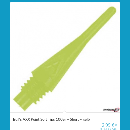
Bull’s AXX Point Soft Tips 100er – Short – gelb
2,99
€
*
0,03
€
/
Stk