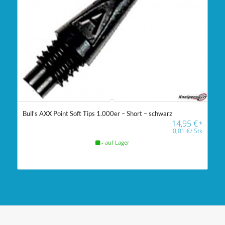
Bull’s AXX Point Soft Tips 1.000er – Short – schwarz
14,95
€
*
0,01
€
/
Stk
- auf Lager