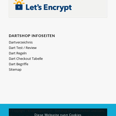
DARTSHOP INFOSEITEN
Dartverzeichnis
Dart Test / Review
Dart Regeln
Dart Checkout Tabelle
Dart Begriffe
Sitemap
© Copyright - Kneipensport.com -
Dartshop
für
Dartscheiben
und
Darts
Diese Webseite nutzt Cookies