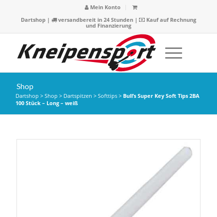
Mein Konto
Dartshop
|
versandbereit in 24 Stunden |
Kauf auf Rechnung
und Finanzierung
Shop
Dartshop
>
Shop
>
Dartspitzen
>
Softtips
>
Bull’s Super Key Soft Tips 2BA
100 Stück – Long – weiß