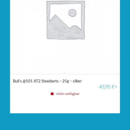
Bull’s @501 AT2 Steeldarts – 25g – silber
43,95
€
*
- nicht verfügbar