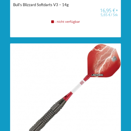
Bull’s Blizzard Softdarts V3 – 14g
16,95
€
*
5,65
€
/
Stk
- nicht verfügbar