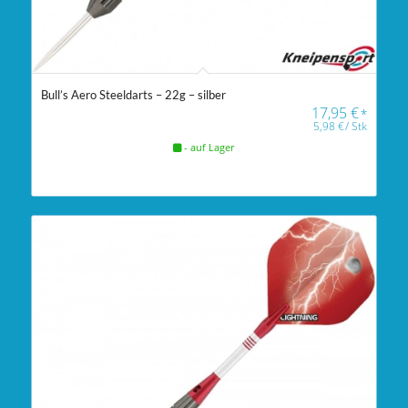
Bull’s Aero Steeldarts – 22g – silber
17,95
€
*
5,98
€
/
Stk
- auf Lager