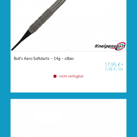
Bull’s Aero Softdarts – 14g – silber
17,95
€
*
5,98
€
/
Stk
- nicht verfügbar