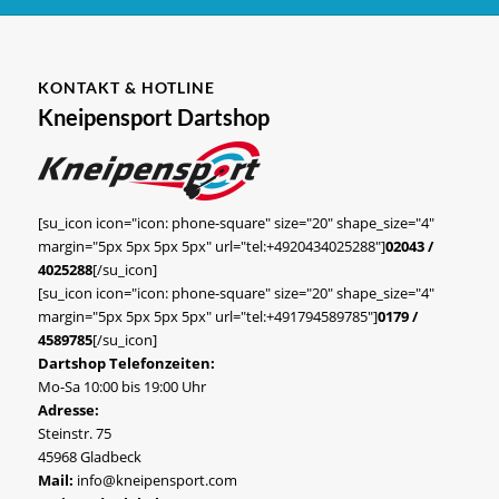
KONTAKT & HOTLINE
Kneipensport Dartshop
[su_icon icon="icon: phone-square" size="20" shape_size="4"
margin="5px 5px 5px 5px" url="tel:+4920434025288"]
02043 /
4025288
[/su_icon]
[su_icon icon="icon: phone-square" size="20" shape_size="4"
margin="5px 5px 5px 5px" url="tel:+491794589785"]
0179 /
4589785
[/su_icon]
Dartshop Telefonzeiten:
Mo-Sa 10:00 bis 19:00 Uhr
Adresse:
Steinstr. 75
45968 Gladbeck
Mail:
info@kneipensport.com