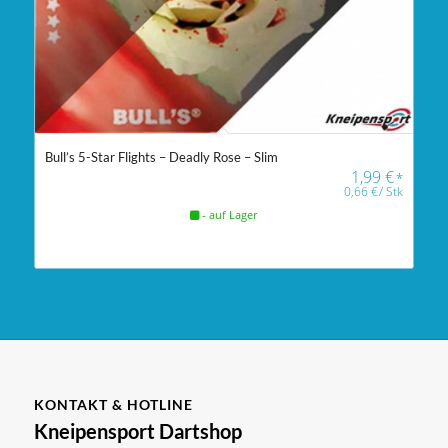
Bull’s 5-Star Flights – Deadly Rose – Slim
1,99
€
*
0,66
€
/
Stk
- auf Lager
KONTAKT & HOTLINE
Kneipensport Dartshop