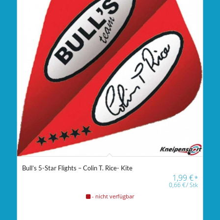
Bull’s 5-Star Flights – Colin T. Rice- Kite
1,99
€
*
0,66
€
/
Stk
- nicht verfügbar