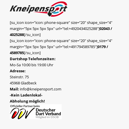
[su_icon icon="icon: phone-square" size="20" shape_size="4"
margin="5px 5px 5px 5px" url="tel:+4920434025288"]
02043 /
4025288
[/su_icon]
[su_icon icon="icon: phone-square" size="20" shape_size="4"
margin="5px 5px 5px 5px" url="tel:+491794589785"]
0179 /
4589785
[/su_icon]
Dartshop Telefonzeiten:
Mo-Sa 10:00 bis 19:00 Uhr
Adresse:
Steinstr. 75
45968 Gladbeck
Mail:
info@kneipensport.com
-Kein Ladenlokal-
Abholung möglich!