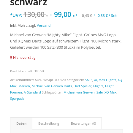
schwarz
130,00
99,00
*UVP:
*
0,43
€
0,33
€
/
Stk
€
€
inkl. MwSt.
zzgl.
Versand
Michael van Gerwen “Mighty Mike” Flight. Grünes MvG Logo
und XQMax Darts Logo auf schwarzem Flight. 100 Micron stark.
Geliefert werden 100 Satz (300 Stück) im Polybeutel.
Nicht vorrätig
Produkt enthält: 300
Stk
Artikelnummer:
AUV-EMSqd1000520
Kategorien:
SALE
,
XQMax Flights
,
XQ
Max
,
Marken
,
Michael van Gerwen Darts
,
Dart Spieler
,
Flights
,
Flight
Formen
,
A-Standard
Schlagwörter:
Michael van Gerwen
,
Sale
,
XQ Max
,
Sparpack
Daten
Beschreibung
Bewertungen (0)