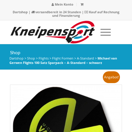
Mein Konto
Dartshop
|
versandbereit in 24 Stunden |
Kauf auf Rechnung
und Finanzierung
Shop
Dartshop
>
Shop
>
Flights
>
Flight Formen
>
A-Standard
>
Michael van
Gerwen Flights 100 Satz Sparpack – A-Standard – schwarz
Angebot!