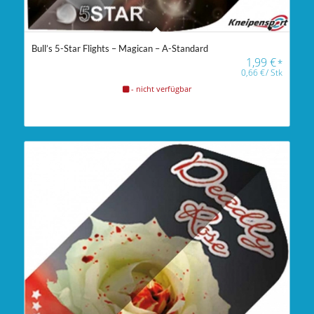
Bull’s 5-Star Flights – Magican – A-Standard
1,99
€
*
0,66
€
/
Stk
- nicht verfügbar