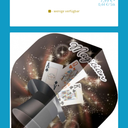
7,99
€
*
0,44
€
/
Stk
- wenige verfügbar