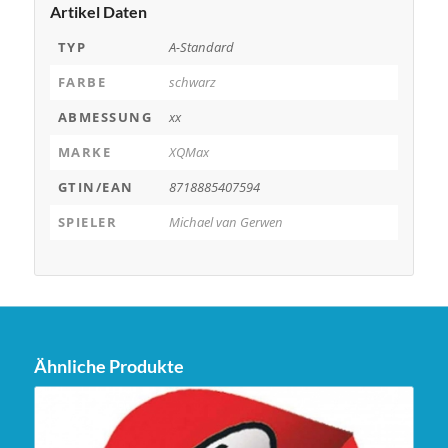
Artikel Daten
TYP
A-Standard
FARBE
schwarz
ABMESSUNG
xx
MARKE
XQMax
GTIN/EAN
8718885407594
SPIELER
Michael van Gerwen
Ähnliche Produkte