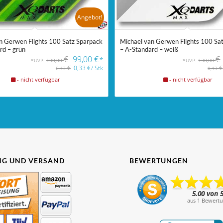
Angebot!
n Gerwen Flights 100 Satz Sparpack
Michael van Gerwen Flights 100 Sa
rd – grün
– A-Standard – weiß
€
99,00
€
€
*
*UVP:
130,00
*UVP:
130,00
€
0,33
€
/
Stk
€
0,43
0,43
- nicht verfügbar
- nicht verfügbar
G UND VERSAND
BEWERTUNGEN