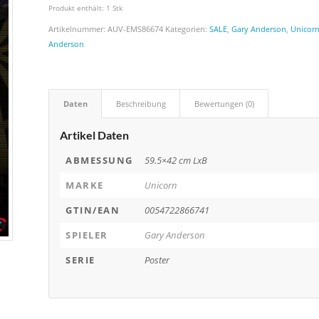
Produkt enthält: 1
Stk
Artikelnummer:
AUV-EMS86674
Kategorien:
SALE
,
Gary Anderson
,
Unicor
Anderson
Daten
Beschreibung
Bewertungen (0)
Artikel Daten
ABMESSUNG
59.5×42 cm LxB
MARKE
Unicorn
GTIN/EAN
0054722866741
SPIELER
Gary Anderson
SERIE
Poster