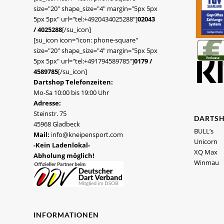
size="20" shape_size="4" margin="5px 5px
5px 5px" url="tel:+4920434025288"]
02043
/ 4025288
[/su_icon]
[su_icon icon="icon: phone-square"
size="20" shape_size="4" margin="5px 5px
5px 5px" url="tel:+491794589785"]
0179 /
4589785
[/su_icon]
Dartshop Telefonzeiten:
Mo-Sa 10:00 bis 19:00 Uhr
Adresse:
Steinstr. 75
DARTS
45968 Gladbeck
BULL’s
Mail:
info@kneipensport.com
Unicorn
-Kein Ladenlokal-
XQ Max
Abholung möglich!
Winmau
INFORMATIONEN