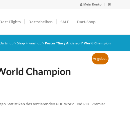
Mein Konto
Dart Flights
Dartscheiben
SALE
Dart-Shop
Dartshop
>
Shop
>
Fanshop
>
Poster “Gary Anderson” World Champion
Angebot!
 World Champion
tigen Statistiken des amtierenden PDC World und PDC Premier