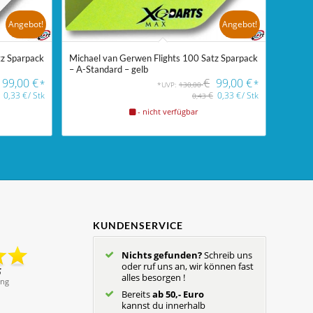
Angebot!
Angebot!
tz Sparpack
Michael van Gerwen Flights 100 Satz Sparpack
– A-Standard – gelb
99,00
€
€
99,00
€
*
*
*UVP:
130,00
0,33
€
/
Stk
€
0,33
€
/
Stk
0,43
- nicht verfügbar
KUNDENSERVICE
Nichts gefunden?
Schreib uns
oder ruf uns an, wir können fast
alles besorgen !
Bereits
ab 50,- Euro
kannst du innerhalb