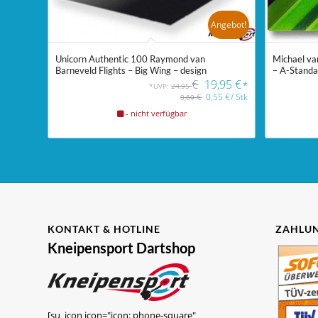
Angebot!
Unicorn Authentic 100 Raymond van
Michael va
Barneveld Flights – Big Wing – design
– A-Standa
€
19,95
€
*
*UVP:
24,95
€
0,55
€
/
Stk
0,69
- nicht verfügbar
KONTAKT & HOTLINE
ZAHLUN
Kneipensport Dartshop
[su_icon icon="icon: phone-square"