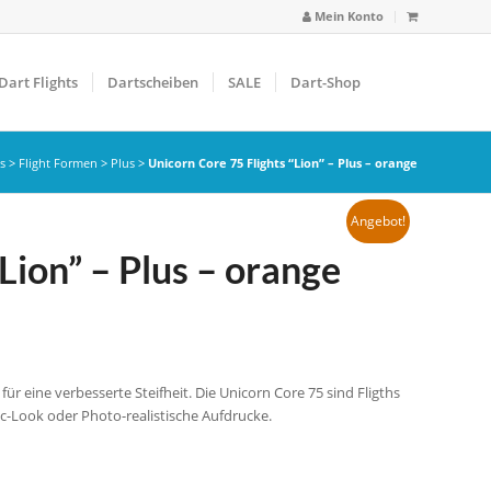
Mein Konto
Dart Flights
Dartscheiben
SALE
Dart-Shop
ts
>
Flight Formen
>
Plus
>
Unicorn Core 75 Flights “Lion” – Plus – orange
Angebot!
Lion” – Plus – orange
ür eine verbesserte Steifheit. Die Unicorn Core 75 sind Fligths
-Look oder Photo-realistische Aufdrucke.