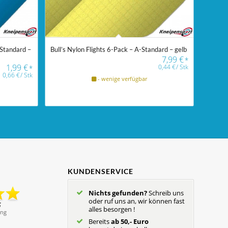
-Standard –
Bull’s Nylon Flights 6-Pack – A-Standard – gelb
7,99
€
*
1,99
€
0,44
€
/
Stk
*
0,66
€
/
Stk
- wenige verfügbar
KUNDENSERVICE
Nichts gefunden?
Schreib uns
oder ruf uns an, wir können fast
alles besorgen !
Bereits
ab 50,- Euro