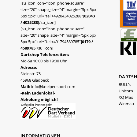
[su_icon icon="icon: phone-square"
size="20" shape_size="4" margin="5px 5px
5px 5px" url="tel:+4920434025288"]
02043
/ 4025288
[/su_icon]
[su_icon icon="icon: phone-square"
size="20" shape_size="4" margin="5px 5px
5px 5px" url="tel:+491794589785"]
0179 /
4589785
[/su_icon]
Dartshop Telefonzeiten:
Mo-Sa 10:00 bis 19:00 Uhr
Adresse:
Steinstr. 75
DARTS
45968 Gladbeck
BULL’s
Mail:
info@kneipensport.com
Unicorn
-Kein Ladenlokal-
XQ Max
Abholung möglich!
Winmau
INFORMATIONEN