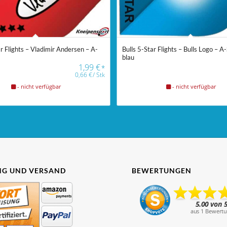
ar Flights – Vladimir Andersen – A-
Bulls 5-Star Flights – Bulls Logo – A
blau
1,99
€
*
0,66
€
/
Stk
- nicht verfügbar
- nicht verfügbar
G UND VERSAND
BEWERTUNGEN