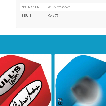
GTIN/EAN
0054722685663
SERIE
Core 75