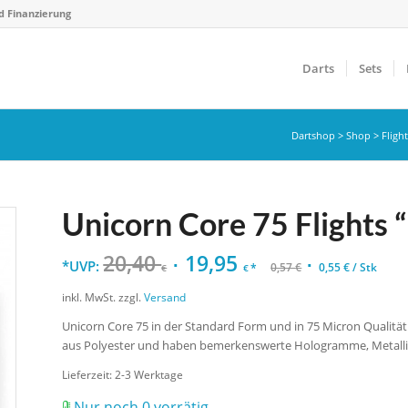
d Finanzierung
Darts
Sets
Dartshop
>
Shop
>
Fligh
Unicorn Core 75 Flights “
20,40
19,95
*UVP:
*
0,57
€
0,55
€
/
Stk
€
€
inkl. MwSt.
zzgl.
Versand
Unicorn Core 75 in der Standard Form und in 75 Micron Qualität f
aus Polyester und haben bemerkenswerte Hologramme, Metallic
Lieferzeit:
2-3 Werktage
Nur noch 0 vorrätig