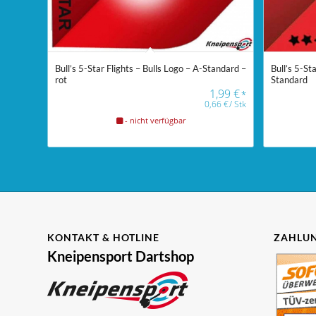
Bull’s 5-Star Flights – Bulls Logo – A-Standard –
Bull’s 5-St
rot
Standard
1,99
€
*
0,66
€
/
Stk
- nicht verfügbar
KONTAKT & HOTLINE
ZAHLUN
Kneipensport Dartshop