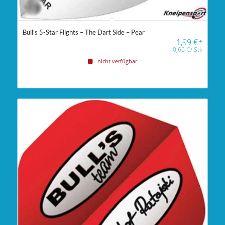
Bull’s 5-Star Flights – The Dart Side – Pear
1,99
€
*
0,66
€
/
Stk
- nicht verfügbar