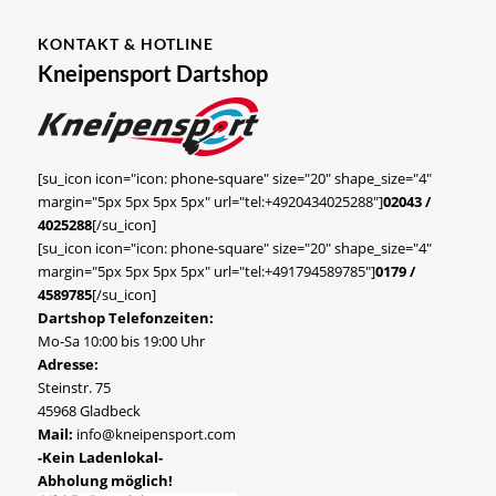
KONTAKT & HOTLINE
Kneipensport Dartshop
[su_icon icon="icon: phone-square" size="20" shape_size="4"
margin="5px 5px 5px 5px" url="tel:+4920434025288"]
02043 /
4025288
[/su_icon]
[su_icon icon="icon: phone-square" size="20" shape_size="4"
margin="5px 5px 5px 5px" url="tel:+491794589785"]
0179 /
4589785
[/su_icon]
Dartshop Telefonzeiten:
Mo-Sa 10:00 bis 19:00 Uhr
Adresse:
Steinstr. 75
45968 Gladbeck
Mail:
info@kneipensport.com
-Kein Ladenlokal-
Abholung möglich!