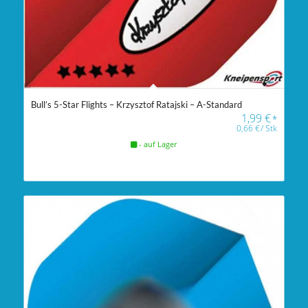
Bull’s 5-Star Flights – Krzysztof Ratajski – A-Standard
1,99
€
*
0,66
€
/
Stk
- auf Lager