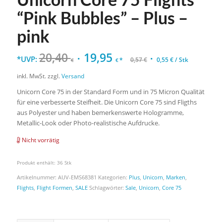
“Pink Bubbles” – Plus –
pink
20,40
19,95
*UVP:
*
0,57
€
0,55
€
/
Stk
€
€
inkl. MwSt.
zzgl.
Versand
Unicorn Core 75 in der Standard Form und in 75 Micron Qualität
für eine verbesserte Steifheit. Die Unicorn Core 75 sind Fligths
aus Polyester und haben bemerkenswerte Hologramme,
Metallic-Look oder Photo-realistische Aufdrucke.
Nicht vorrätig
Produkt enthält: 36
Stk
Artikelnummer:
AUV-EMS68381
Kategorien:
Plus
,
Unicorn
,
Marken
,
Flights
,
Flight Formen
,
SALE
Schlagwörter:
Sale
,
Unicorn
,
Core 75