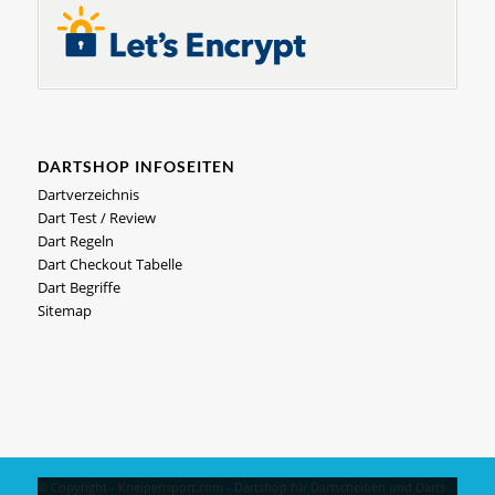
DARTSHOP INFOSEITEN
Dartverzeichnis
Dart Test / Review
Dart Regeln
Dart Checkout Tabelle
Dart Begriffe
Sitemap
© Copyright - Kneipensport.com -
Dartshop
für
Dartscheiben
und
Darts