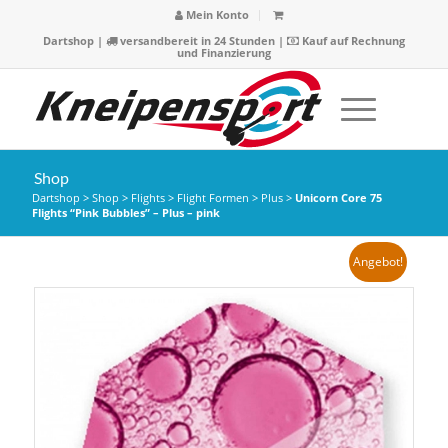
Mein Konto
Dartshop
|
versandbereit in 24 Stunden |
Kauf auf Rechnung
und Finanzierung
Shop
Dartshop
>
Shop
>
Flights
>
Flight Formen
>
Plus
>
Unicorn Core 75
Flights “Pink Bubbles” – Plus – pink
Angebot!