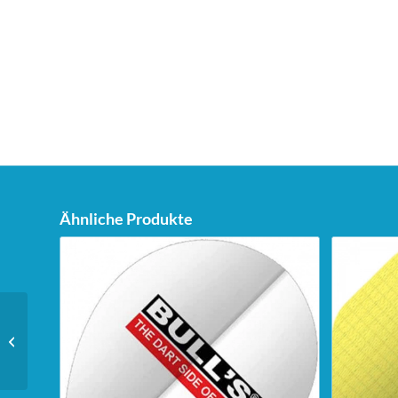
Ähnliche Produkte
Unicorn Dartstand Tri-
Stand