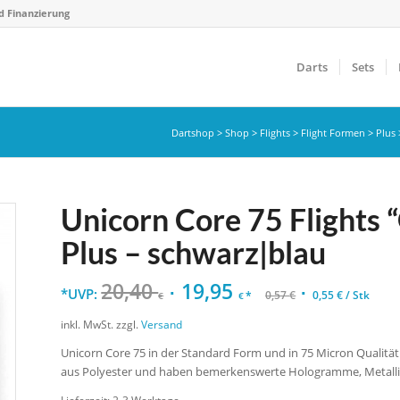
d Finanzierung
Darts
Sets
Dartshop
>
Shop
>
Flights
>
Flight Formen
>
Plus
Unicorn Core 75 Flights 
Plus – schwarz|blau
20,40
19,95
*UVP:
*
0,57
€
0,55
€
/
Stk
€
€
inkl. MwSt.
zzgl.
Versand
Unicorn Core 75 in der Standard Form und in 75 Micron Qualität f
aus Polyester und haben bemerkenswerte Hologramme, Metallic