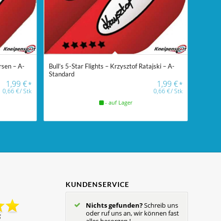
rsen – A-
Bull’s 5-Star Flights – Krzysztof Ratajski – A-
Standard
1,99
€
1,99
€
*
*
0,66
€
/
Stk
0,66
€
/
Stk
- auf Lager
KUNDENSERVICE
Nichts gefunden?
Schreib uns
oder ruf uns an, wir können fast