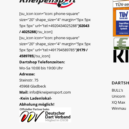
[su_icon icon="icon: phone-square"
size="20" shape_size="4" margin="5px 5px
5px 5px" url="tel:+4920434025288"]
02043
/ 4025288
[/su_icon]
[su_icon icon="icon: phone-square"
size="20" shape_size="4" margin="5px 5px
5px 5px" url="tel:+491794589785"]
0179 /
4589785
[/su_icon]
Dartshop Telefonzeiten:
Mo-Sa 10:00 bis 19:00 Uhr
Adresse:
Steinstr. 75
DARTS
45968 Gladbeck
BULL’s
Mail:
info@kneipensport.com
Unicorn
-Kein Ladenlokal-
XQ Max
Abholung möglich!
Winmau