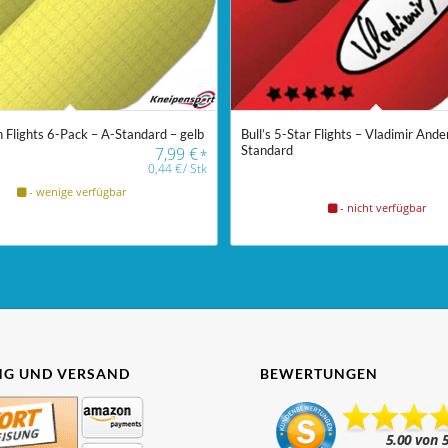
n Flights 6-Pack – A-Standard – gelb
Bull’s 5-Star Flights – Vladimir Ande
Standard
7,99
€
*
0,44
€
/
Stk
- wenige verfügbar
- nicht verfügbar
G UND VERSAND
BEWERTUNGEN