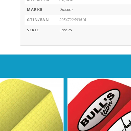
MARKE
Unicorn
GTIN/EAN
0054722683416
SERIE
Core 75