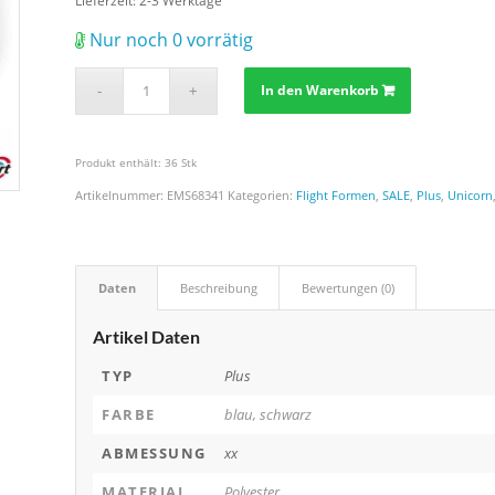
Lieferzeit:
2-3 Werktage
Nur noch 0 vorrätig
In den Warenkorb
Produkt enthält: 36
Stk
Artikelnummer:
EMS68341
Kategorien:
Flight Formen
,
SALE
,
Plus
,
Unicorn
Daten
Beschreibung
Bewertungen (0)
Artikel Daten
TYP
Plus
FARBE
blau, schwarz
ABMESSUNG
xx
MATERIAL
Polyester