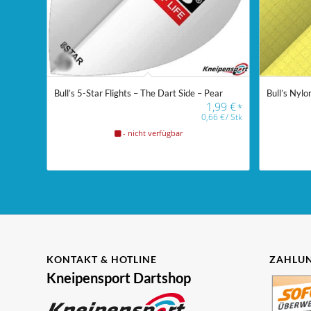
Bull’s 5-Star Flights – The Dart Side – Pear
Bull’s Nylo
1,99
€
*
0,66
€
/
Stk
- nicht verfügbar
KONTAKT & HOTLINE
ZAHLUN
Kneipensport Dartshop