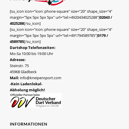
[su_icon icon="icon: phone-square" size="20" shape_size="4"
margin="5px 5px 5px 5px" url="tel:+4920434025288"]
02043 /
4025288
[/su_icon]
[su_icon icon="icon: phone-square" size="20" shape_size="4"
margin="5px 5px 5px 5px" url="tel:+491794589785"]
0179 /
4589785
[/su_icon]
Dartshop Telefonzeiten:
Mo-Sa 10:00 bis 19:00 Uhr
Adresse:
Steinstr. 75
45968 Gladbeck
Mail:
info@kneipensport.com
-Kein Ladenlokal-
Abholung möglich!
INFORMATIONEN