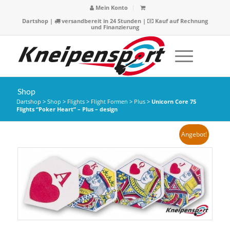
Mein Konto
Dartshop
|
versandbereit in 24 Stunden |
Kauf auf Rechnung
und Finanzierung
Shop
Dartshop
>
Shop
>
Flights
>
Flight Formen
>
Plus
>
Unicorn Core 75
Flights “Poker Heart” – Plus – design
Angebot!