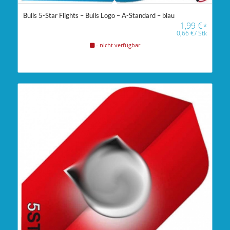
Bulls 5-Star Flights – Bulls Logo – A-Standard – blau
1,99
€
*
0,66
€
/
Stk
- nicht verfügbar