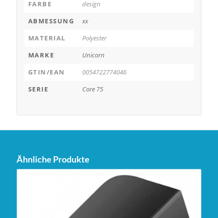
FARBE
design
ABMESSUNG
xx
MATERIAL
Polyester
MARKE
Unicorn
GTIN/EAN
0054722774046
SERIE
Core 75
Ähnliche Produkte