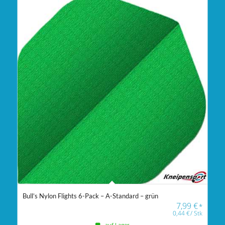
Bull’s Nylon Flights 6-Pack – A-Standard – grün
7,99
€
*
0,44
€
/
Stk
- auf Lager