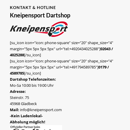
KONTAKT & HOTLINE
Kneipensport Dartshop
[su_icon icon="icon: phone-square" size="20" shape_size="4"
margin="5px 5px 5px 5px" url="tel:+4920434025288"]
02043 /
4025288
[/su_icon]
[su_icon icon="icon: phone-square" size="20" shape_size="4"
margin="5px 5px 5px 5px" url="tel:+491794589785"]
0179 /
4589785
[/su_icon]
Dartshop Telefonzeiten:
Mo-Sa 10:00 bis 19:00 Uhr
Adresse:
Steinstr. 75
45968 Gladbeck
Mail:
info@kneipensport.com
-Kein Ladenlokal-
Abholung möglich!