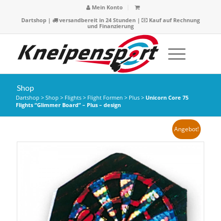
Mein Konto
Dartshop
|
versandbereit in 24 Stunden |
Kauf auf Rechnung
und Finanzierung
Shop
Dartshop
>
Shop
>
Flights
>
Flight Formen
>
Plus
>
Unicorn Core 75
Flights “Glimmer Board” – Plus – design
Angebot!