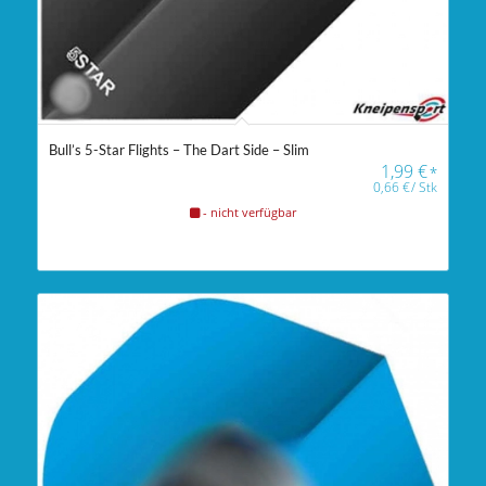
Bull’s 5-Star Flights – The Dart Side – Slim
1,99
€
*
0,66
€
/
Stk
- nicht verfügbar