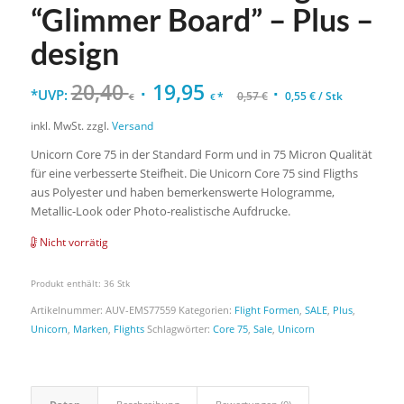
“Glimmer Board” – Plus –
design
20,40
19,95
*UVP:
*
0,57
€
0,55
€
/
Stk
€
€
inkl. MwSt.
zzgl.
Versand
Unicorn Core 75 in der Standard Form und in 75 Micron Qualität
für eine verbesserte Steifheit. Die Unicorn Core 75 sind Fligths
aus Polyester und haben bemerkenswerte Hologramme,
Metallic-Look oder Photo-realistische Aufdrucke.
Nicht vorrätig
Produkt enthält: 36
Stk
Artikelnummer:
AUV-EMS77559
Kategorien:
Flight Formen
,
SALE
,
Plus
,
Unicorn
,
Marken
,
Flights
Schlagwörter:
Core 75
,
Sale
,
Unicorn