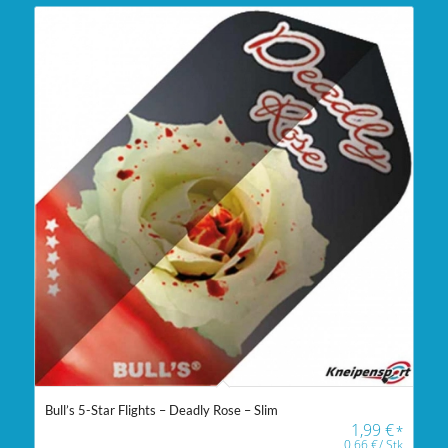
Bull’s 5-Star Flights – Deadly Rose – Slim
1,99
€
*
0,66
€
/
Stk