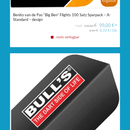
Angebot!
Benito van de Pas “Big Ben” Flights 100 Satz Sparpack – A-
Standard – design
€
99,00
€
*
*UVP:
130,00
€
0,33
€
/
Stk
0,43
- nicht verfügbar