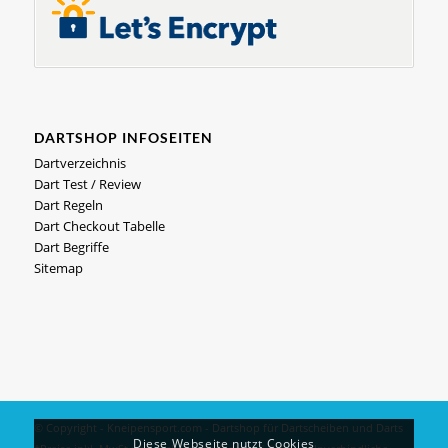
DARTSHOP INFOSEITEN
Dartverzeichnis
Dart Test / Review
Dart Regeln
Dart Checkout Tabelle
Dart Begriffe
Sitemap
© Copyright - Kneipensport.com -
Dartshop
für
Dartscheiben
und
Darts
Diese Webseite nutzt Cookies