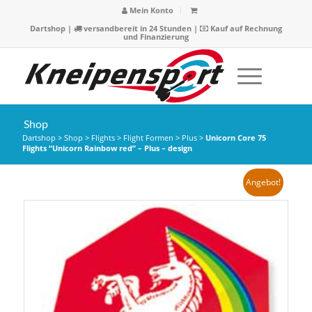
Mein Konto
Dartshop
|
versandbereit in 24 Stunden |
Kauf auf Rechnung
und Finanzierung
Shop
Dartshop
>
Shop
>
Flights
>
Flight Formen
>
Plus
>
Unicorn Core 75
Flights “Unicorn Rainbow red” – Plus – design
Angebot!