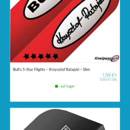
Bull’s 5-Star Flights – Krzysztof Ratajski – Slim
1,99
€
*
0,66
€
/
Stk
- auf Lager