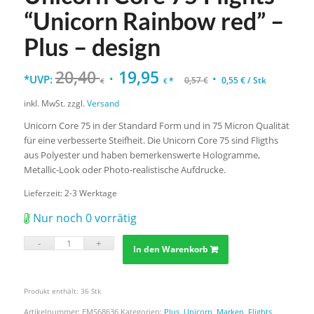
“Unicorn Rainbow red” –
Plus – design
20,40
19,95
*UVP:
*
0,57
€
0,55
€
/
Stk
€
€
inkl. MwSt.
zzgl.
Versand
Unicorn Core 75 in der Standard Form und in 75 Micron Qualität
für eine verbesserte Steifheit. Die Unicorn Core 75 sind Fligths
aus Polyester und haben bemerkenswerte Hologramme,
Metallic-Look oder Photo-realistische Aufdrucke.
Lieferzeit:
2-3 Werktage
Nur noch 0 vorrätig
In den Warenkorb
Produkt enthält: 36
Stk
Artikelnummer:
EMS68636
Kategorien:
Plus
,
Unicorn
,
Marken
,
Flights
,