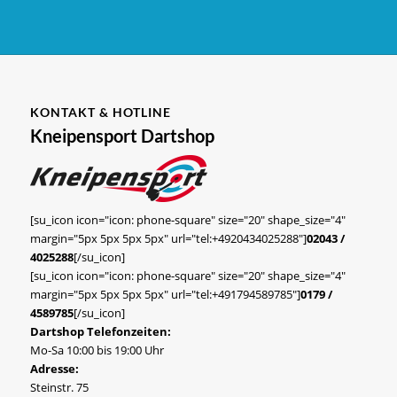
KONTAKT & HOTLINE
Kneipensport Dartshop
[su_icon icon="icon: phone-square" size="20" shape_size="4"
margin="5px 5px 5px 5px" url="tel:+4920434025288"]
02043 /
4025288
[/su_icon]
[su_icon icon="icon: phone-square" size="20" shape_size="4"
margin="5px 5px 5px 5px" url="tel:+491794589785"]
0179 /
4589785
[/su_icon]
Dartshop Telefonzeiten:
Mo-Sa 10:00 bis 19:00 Uhr
Adresse:
Steinstr. 75