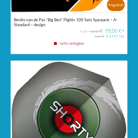
Angebot!
Benito van de Pas “Big Ben” Flights 100 Satz Sparpack – A-
Standard – design
€
99,00
€
*
*UVP:
130,00
€
0,33
€
/
Stk
0,43
- nicht verfügbar