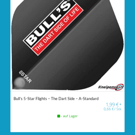
Bull’s 5-Star Flights – The Dart Side – A-Standard
1,99
€
*
0,66
€
/
Stk
- auf Lager