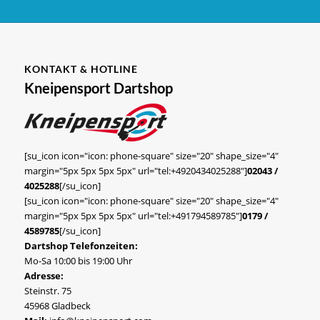
KONTAKT & HOTLINE
Kneipensport Dartshop
[su_icon icon="icon: phone-square" size="20" shape_size="4"
margin="5px 5px 5px 5px" url="tel:+4920434025288"]
02043 /
4025288
[/su_icon]
[su_icon icon="icon: phone-square" size="20" shape_size="4"
margin="5px 5px 5px 5px" url="tel:+491794589785"]
0179 /
4589785
[/su_icon]
Dartshop Telefonzeiten:
Mo-Sa 10:00 bis 19:00 Uhr
Adresse:
Steinstr. 75
45968 Gladbeck