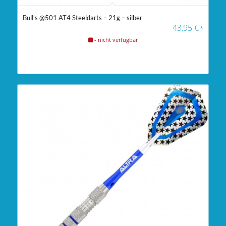
Bull’s @501 AT4 Steeldarts – 21g – silber
43,95
€
*
- nicht verfügbar