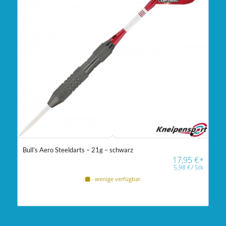
Bull’s Aero Steeldarts – 21g – schwarz
17,95
€
*
5,98
€
/
Stk
- wenige verfügbar