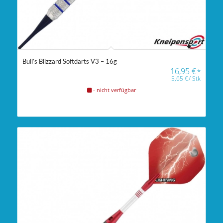
Bull’s Blizzard Softdarts V3 – 16g
16,95
€
*
5,65
€
/
Stk
- nicht verfügbar