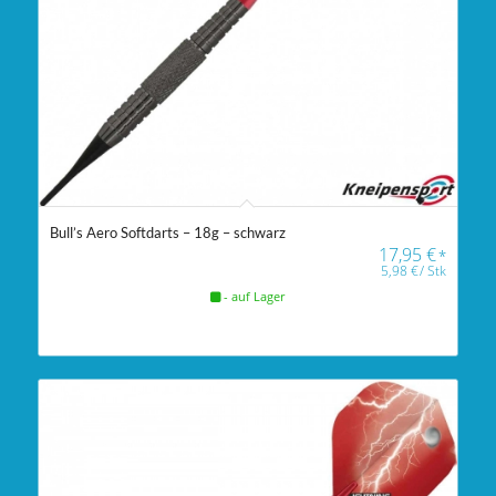
Bull’s Aero Softdarts – 18g – schwarz
17,95
€
*
5,98
€
/
Stk
- auf Lager