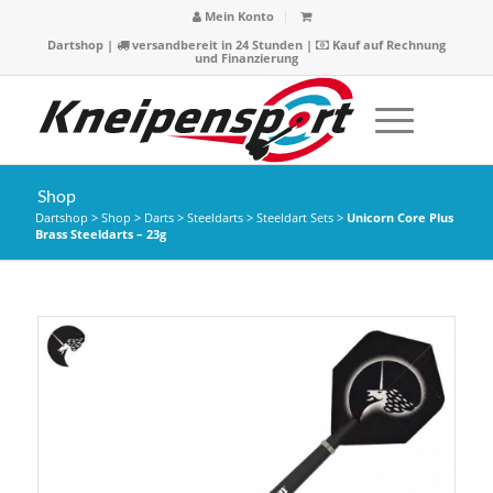
Mein Konto
Dartshop
|
versandbereit in 24 Stunden |
Kauf auf Rechnung
und Finanzierung
Shop
Dartshop
>
Shop
>
Darts
>
Steeldarts
>
Steeldart Sets
>
Unicorn Core Plus
Brass Steeldarts – 23g