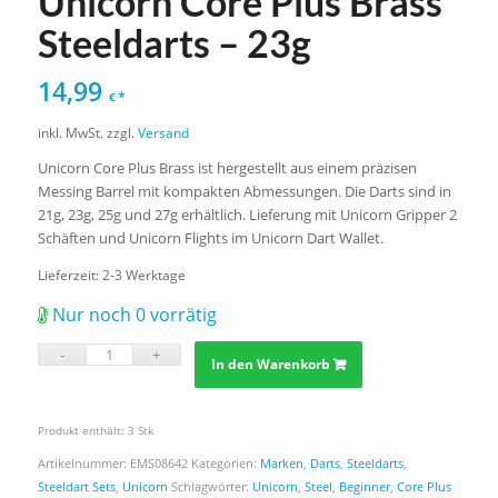
Unicorn Core Plus Brass
Steeldarts – 23g
14,99
*
€
inkl. MwSt.
zzgl.
Versand
Unicorn Core Plus Brass ist hergestellt aus einem präzisen
Messing Barrel mit kompakten Abmessungen. Die Darts sind in
21g, 23g, 25g und 27g erhältlich. Lieferung mit Unicorn Gripper 2
Schäften und Unicorn Flights im Unicorn Dart Wallet.
Lieferzeit:
2-3 Werktage
Nur noch 0 vorrätig
In den Warenkorb
Produkt enthält: 3
Stk
Artikelnummer:
EMS08642
Kategorien:
Marken
,
Darts
,
Steeldarts
,
Steeldart Sets
,
Unicorn
Schlagwörter:
Unicorn
,
Steel
,
Beginner
,
Core Plus