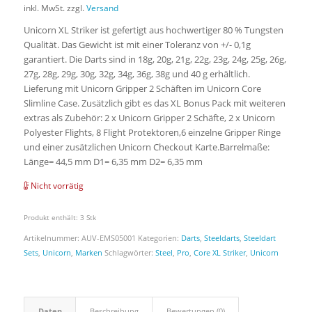
inkl. MwSt.
zzgl.
Versand
Unicorn XL Striker ist gefertigt aus hochwertiger 80 % Tungsten
Qualität. Das Gewicht ist mit einer Toleranz von +/- 0,1g
garantiert. Die Darts sind in 18g, 20g, 21g, 22g, 23g, 24g, 25g, 26g,
27g, 28g, 29g, 30g, 32g, 34g, 36g, 38g und 40 g erhältlich.
Lieferung mit Unicorn Gripper 2 Schäften im Unicorn Core
Slimline Case. Zusätzlich gibt es das XL Bonus Pack mit weiteren
extras als Zubehör: 2 x Unicorn Gripper 2 Schäfte, 2 x Unicorn
Polyester Flights, 8 Flight Protektoren,6 einzelne Gripper Ringe
und einer zusätzlichen Unicorn Checkout Karte.Barrelmaße:
Länge= 44,5 mm D1= 6,35 mm D2= 6,35 mm
Nicht vorrätig
Produkt enthält: 3
Stk
Artikelnummer:
AUV-EMS05001
Kategorien:
Darts
,
Steeldarts
,
Steeldart
Sets
,
Unicorn
,
Marken
Schlagwörter:
Steel
,
Pro
,
Core XL Striker
,
Unicorn
Daten
Beschreibung
Bewertungen (0)