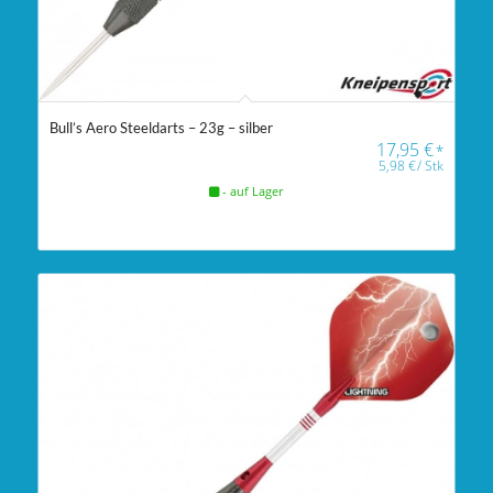
Bull’s Aero Steeldarts – 23g – silber
17,95
€
*
5,98
€
/
Stk
- auf Lager