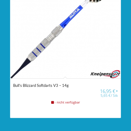
Bull’s Blizzard Softdarts V3 – 14g
16,95
€
*
5,65
€
/
Stk
- nicht verfügbar