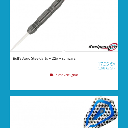
Bull’s Aero Steeldarts – 22g – schwarz
17,95
€
*
5,98
€
/
Stk
- nicht verfügbar