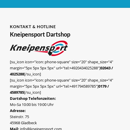
KONTAKT & HOTLINE
Kneipensport Dartshop
[su_icon icon="icon: phone-square" size="20" shape_size="4"
margin="5px 5px 5px 5px" url="tel:+4920434025288"]
02043 /
4025288
[/su_icon]
[su_icon icon="icon: phone-square" size="20" shape_size="4"
margin="5px 5px 5px 5px" url="tel:+491794589785"]
0179 /
4589785
[/su_icon]
Dartshop Telefonzeiten:
Mo-Sa 10:00 bis 19:00 Uhr
Adresse:
Steinstr. 75
45968 Gladbeck
Mail:
info@kneipensport.com