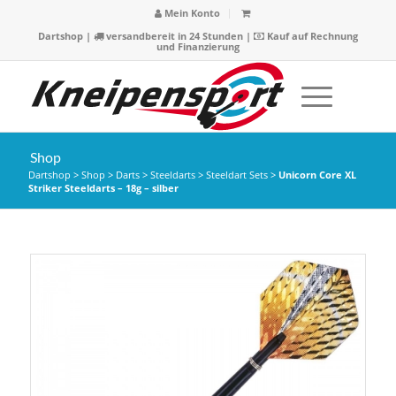
Mein Konto
Dartshop
|
versandbereit in 24 Stunden |
Kauf auf Rechnung
und Finanzierung
Shop
Dartshop
>
Shop
>
Darts
>
Steeldarts
>
Steeldart Sets
>
Unicorn Core XL
Striker Steeldarts – 18g – silber