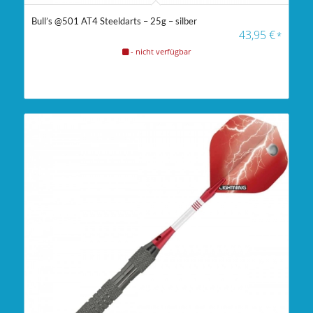
Bull’s @501 AT4 Steeldarts – 25g – silber
43,95
€
*
- nicht verfügbar