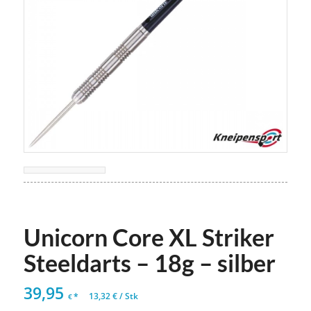
Unicorn Core XL Striker
Steeldarts – 18g – silber
39,95
*
13,32
€
/
Stk
€