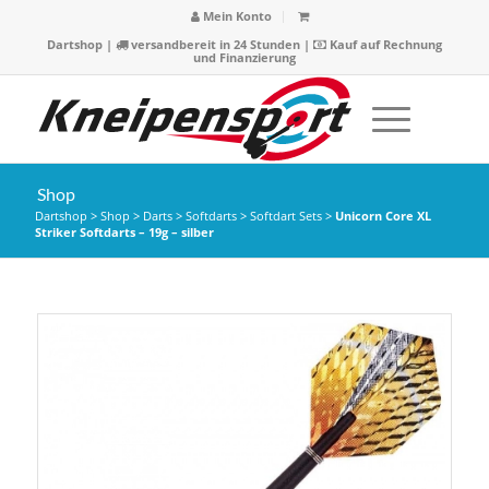
Mein Konto
Dartshop
|
versandbereit in 24 Stunden |
Kauf auf Rechnung
und Finanzierung
Shop
Dartshop
>
Shop
>
Darts
>
Softdarts
>
Softdart Sets
>
Unicorn Core XL
Striker Softdarts – 19g – silber