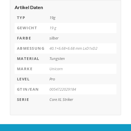
Artikel Daten
TYP
19g
GEWICHT
19 g
FARBE
silber
ABMESSUNG
40.1×6.68×6.68 mm LxD1xD2
MATERIAL
Tungsten
MARKE
Unicorn
LEVEL
Pro
GTIN/EAN
0054722029184
SERIE
Core XL Striker