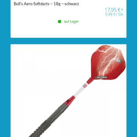
Bull’s Aero Softdarts – 18g – schwarz
17,95
€
*
5,98
€
/
Stk
- auf Lager