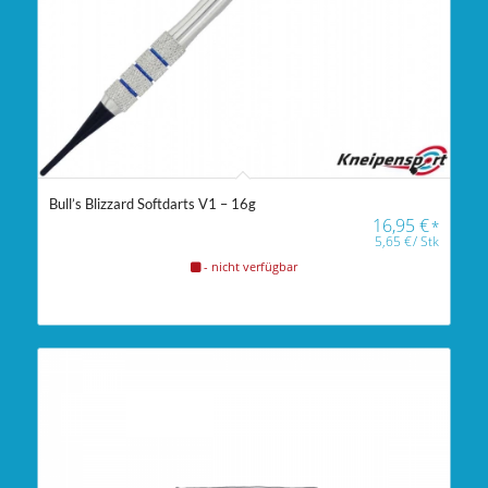
Bull’s Blizzard Softdarts V1 – 16g
16,95
€
*
5,65
€
/
Stk
- nicht verfügbar