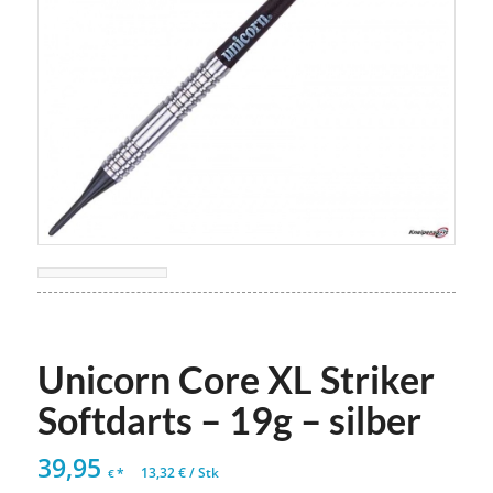
Unicorn Core XL Striker
Softdarts – 19g – silber
39,95
*
13,32
€
/
Stk
€