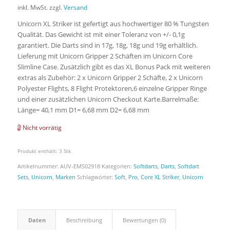
inkl. MwSt.
zzgl.
Versand
Unicorn XL Striker ist gefertigt aus hochwertiger 80 % Tungsten
Qualität. Das Gewicht ist mit einer Toleranz von +/- 0,1g
garantiert. Die Darts sind in 17g, 18g, 18g und 19g erhältlich.
Lieferung mit Unicorn Gripper 2 Schäften im Unicorn Core
Slimline Case. Zusätzlich gibt es das XL Bonus Pack mit weiteren
extras als Zubehör: 2 x Unicorn Gripper 2 Schäfte, 2 x Unicorn
Polyester Flights, 8 Flight Protektoren,6 einzelne Gripper Ringe
und einer zusätzlichen Unicorn Checkout Karte.Barrelmaße:
Länge= 40,1 mm D1= 6,68 mm D2= 6,68 mm
Nicht vorrätig
Produkt enthält: 3
Stk
Artikelnummer:
AUV-EMS02918
Kategorien:
Softdarts
,
Darts
,
Softdart
Sets
,
Unicorn
,
Marken
Schlagwörter:
Soft
,
Pro
,
Core XL Striker
,
Unicorn
Daten
Beschreibung
Bewertungen (0)