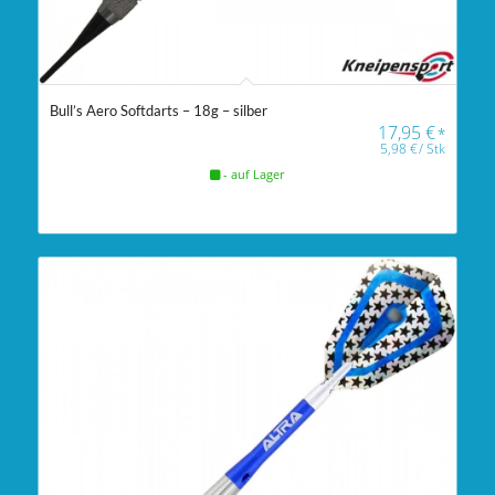
Bull’s Aero Softdarts – 18g – silber
17,95
€
*
5,98
€
/
Stk
- auf Lager