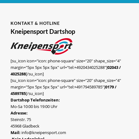
KONTAKT & HOTLINE
Kneipensport Dartshop
[su_icon icon="icon: phone-square" size="20" shape_size="4"
margin="5px 5px 5px 5px" url="tel:+4920434025288"]
02043 /
4025288
[/su_icon]
[su_icon icon="icon: phone-square" size="20" shape_size="4"
margin="5px 5px 5px 5px" url="tel:+491794589785"]
0179 /
4589785
[/su_icon]
Dartshop Telefonzeiten:
Mo-Sa 10:00 bis 19:00 Uhr
Adresse:
Steinstr. 75
45968 Gladbeck
Mail:
info@kneipensport.com