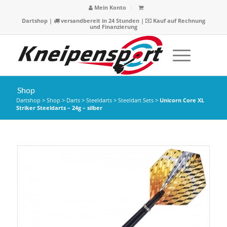
Mein Konto
Dartshop
|
versandbereit in 24 Stunden |
Kauf auf Rechnung
und Finanzierung
Shop
Dartshop
>
Shop
>
Darts
>
Steeldarts
>
Steeldart Sets
>
Unicorn Core XL
Striker Steeldarts – 24g – silber