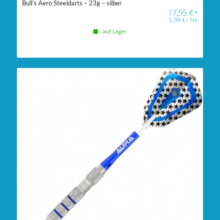
Bull’s Aero Steeldarts – 23g – silber
17,95
€
*
5,98
€
/
Stk
- auf Lager