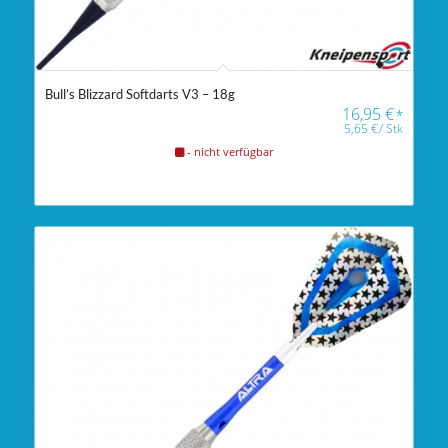
Bull’s Blizzard Softdarts V3 – 18g
16,95
€
*
5,65
€
/
Stk
- nicht verfügbar