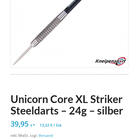
Unicorn Core XL Striker
Steeldarts – 24g – silber
39,95
*
13,32
€
/
Stk
€
inkl. MwSt.
zzgl.
Versand