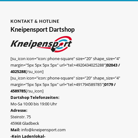
KONTAKT & HOTLINE
Kneipensport Dartshop
[su_icon icon="icon: phone-square" size="20" shape_size="4"
margin="5px 5px 5px 5px" url="tel:+4920434025288"]
02043 /
4025288
[/su_icon]
[su_icon icon="icon: phone-square" size="20" shape_size="4"
margin="5px 5px 5px 5px" url="tel:+491794589785"]
0179 /
4589785
[/su_icon]
Dartshop Telefonzeiten:
Mo-Sa 10:00 bis 19:00 Uhr
Adresse:
Steinstr. 75
45968 Gladbeck
Mail:
info@kneipensport.com
-Kein Ladenlokal-