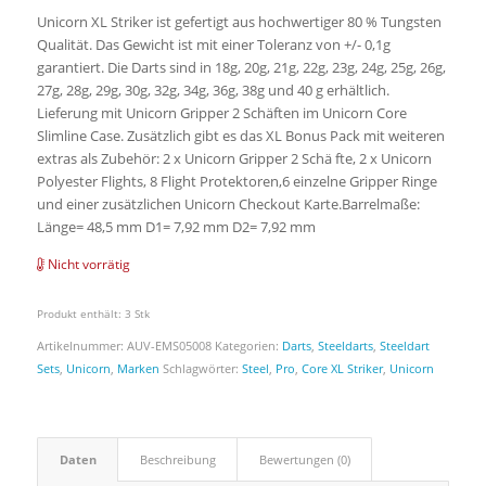
Unicorn XL Striker ist gefertigt aus hochwertiger 80 % Tungsten
Qualität. Das Gewicht ist mit einer Toleranz von +/- 0,1g
garantiert. Die Darts sind in 18g, 20g, 21g, 22g, 23g, 24g, 25g, 26g,
27g, 28g, 29g, 30g, 32g, 34g, 36g, 38g und 40 g erhältlich.
Lieferung mit Unicorn Gripper 2 Schäften im Unicorn Core
Slimline Case. Zusätzlich gibt es das XL Bonus Pack mit weiteren
extras als Zubehör: 2 x Unicorn Gripper 2 Schä fte, 2 x Unicorn
Polyester Flights, 8 Flight Protektoren,6 einzelne Gripper Ringe
und einer zusätzlichen Unicorn Checkout Karte.Barrelmaße:
Länge= 48,5 mm D1= 7,92 mm D2= 7,92 mm
Nicht vorrätig
Produkt enthält: 3
Stk
Artikelnummer:
AUV-EMS05008
Kategorien:
Darts
,
Steeldarts
,
Steeldart
Sets
,
Unicorn
,
Marken
Schlagwörter:
Steel
,
Pro
,
Core XL Striker
,
Unicorn
Daten
Beschreibung
Bewertungen (0)