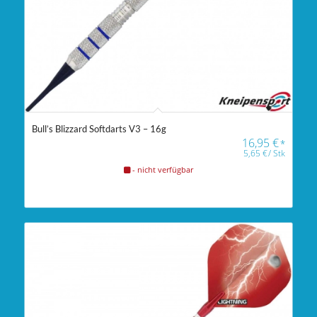
Bull’s Blizzard Softdarts V3 – 16g
16,95
€
*
5,65
€
/
Stk
- nicht verfügbar