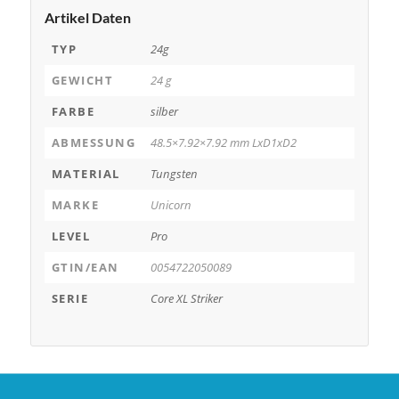
Artikel Daten
TYP
24g
GEWICHT
24 g
FARBE
silber
ABMESSUNG
48.5×7.92×7.92 mm LxD1xD2
MATERIAL
Tungsten
MARKE
Unicorn
LEVEL
Pro
GTIN/EAN
0054722050089
SERIE
Core XL Striker