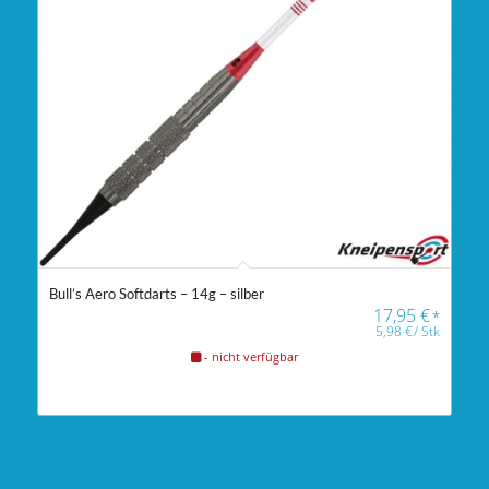
Bull’s Aero Softdarts – 14g – silber
17,95
€
*
5,98
€
/
Stk
- nicht verfügbar