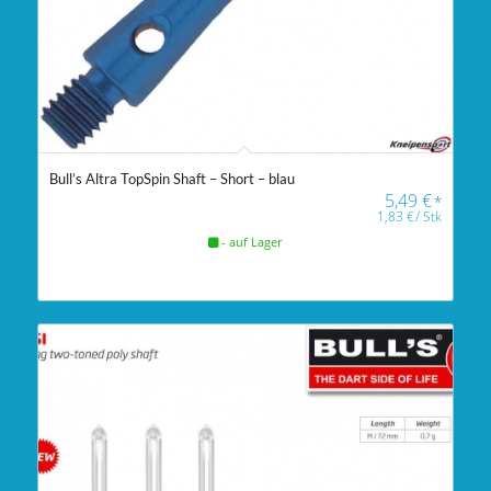
Bull’s Altra TopSpin Shaft – Short – blau
5,49
€
*
1,83
€
/
Stk
- auf Lager