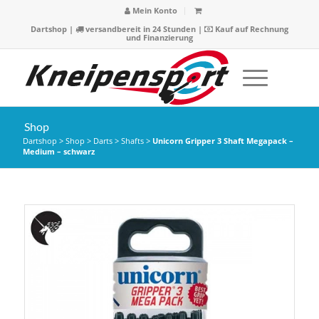
Mein Konto
Dartshop
|
versandbereit in 24 Stunden |
Kauf auf Rechnung
und Finanzierung
Shop
Dartshop
>
Shop
>
Darts
>
Shafts
>
Unicorn Gripper 3 Shaft Megapack –
Medium – schwarz