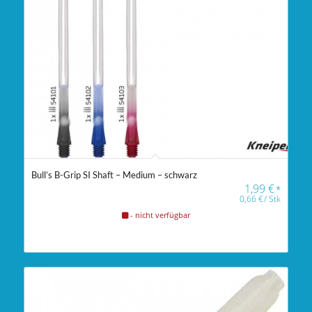
Bull’s B-Grip SI Shaft – Medium – schwarz
1,99
€
*
0,66
€
/
Stk
- nicht verfügbar