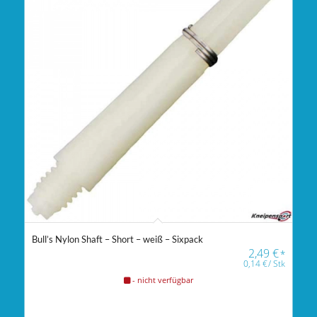
Bull’s Nylon Shaft – Short – weiß – Sixpack
2,49
€
*
0,14
€
/
Stk
- nicht verfügbar