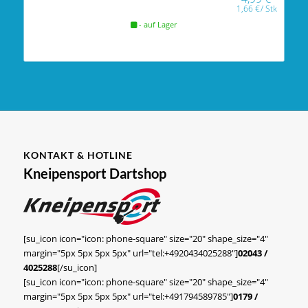
1,66
€
/
Stk
- auf Lager
KONTAKT & HOTLINE
Kneipensport Dartshop
[su_icon icon="icon: phone-square" size="20" shape_size="4"
margin="5px 5px 5px 5px" url="tel:+4920434025288"]
02043 /
4025288
[/su_icon]
[su_icon icon="icon: phone-square" size="20" shape_size="4"
margin="5px 5px 5px 5px" url="tel:+491794589785"]
0179 /