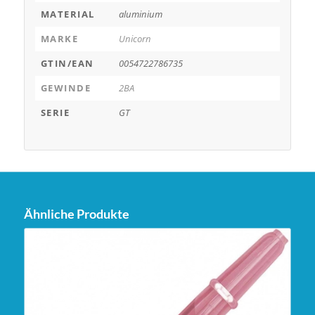
MATERIAL
aluminium
MARKE
Unicorn
GTIN/EAN
0054722786735
GEWINDE
2BA
SERIE
GT
Ähnliche Produkte