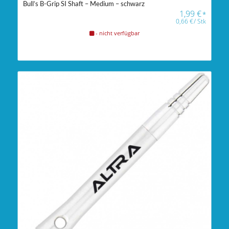
Bull’s B-Grip SI Shaft – Medium – schwarz
1,99
€
*
0,66
€
/
Stk
- nicht verfügbar