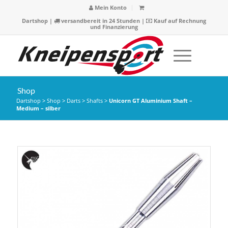
Mein Konto
Dartshop
|
versandbereit in 24 Stunden |
Kauf auf Rechnung
und Finanzierung
Shop
Dartshop
>
Shop
>
Darts
>
Shafts
>
Unicorn GT Aluminium Shaft –
Medium – silber