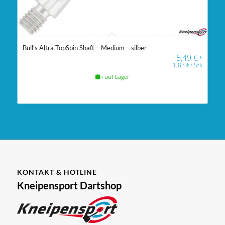
Bull’s Altra TopSpin Shaft – Medium – silber
5,49
€
*
1,83
€
/
Stk
- auf Lager
KONTAKT & HOTLINE
Kneipensport Dartshop