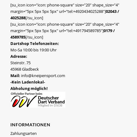
[su_icon icon="icon: phone-square" size="20" shape_size="4"
margin="5px 5px 5px 5px" url="tel:+4920434025288"]
02043 /
4025288
[/su_icon]
[su_icon icon="icon: phone-square" size="20" shape_size="4"
margin="5px 5px 5px 5px" url="tel:+491794589785"]
0179 /
4589785
[/su_icon]
Dartshop Telefonzeiten:
Mo-Sa 10:00 bis 19:00 Uhr
Adresse:
Steinstr. 75
45968 Gladbeck
Mail:
info@kneipensport.com
-Kein Ladenlokal-
Abholung möglich!
INFORMATIONEN
Zahlungsarten