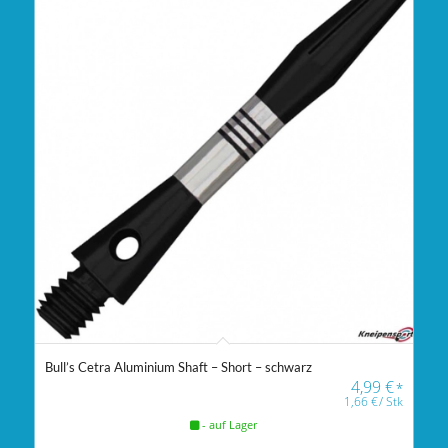
Bull’s Cetra Aluminium Shaft – Short – schwarz
4,99
€
*
1,66
€
/
Stk
- auf Lager