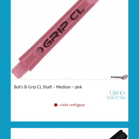
Bull’s B-Grip CL Shaft – Medium – pink
1,99
€
*
0,66
€
/
Stk
- nicht verfügbar