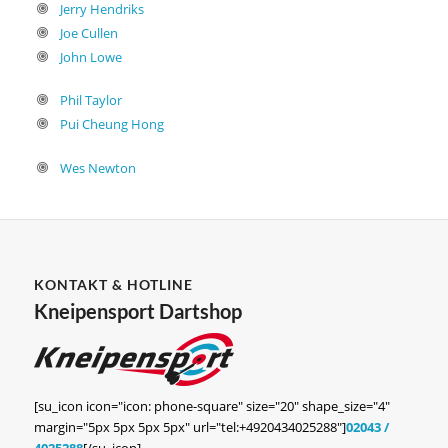
Jerry Hendriks
Joe Cullen
John Lowe
Phil Taylor
Pui Cheung Hong
Wes Newton
KONTAKT & HOTLINE
Kneipensport Dartshop
[su_icon icon="icon: phone-square" size="20" shape_size="4"
margin="5px 5px 5px 5px" url="tel:+4920434025288"]
02043 /