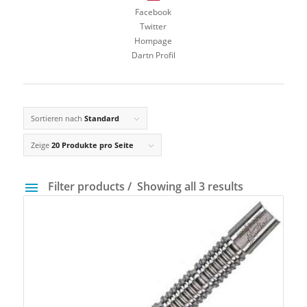
Facebook
Twitter
Hompage
Dartn Profil
Sortieren nach
Standard
Zeige
20 Produkte pro Seite
Filter products
Showing all 3 results
Preis
3 €
60 €
3
17
31
46
60
Gewicht
14 g
40 g