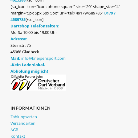
4025288
[/su_icon]
[su_icon icon="icon: phone-square" size="20" shape_size="4"
margin="5px 5px 5px 5px" url="tel:+491794589785"]
0179 /
4589785
[/su_icon]
Dartshop Telefonzeiten:
Mo-Sa 10:00 bis 19:00 Uhr
Adresse:
Steinstr. 75
45968 Gladbeck
Mail:
info@kneipensport.com
-Kein Ladenlokal-
Abholung möglich!
INFORMATIONEN
Zahlungsarten
Versandarten
AGB
Kontakt