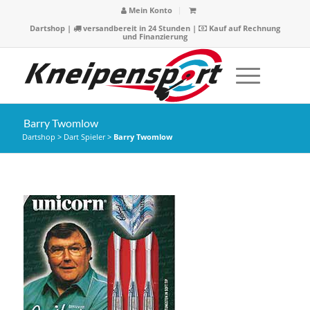
Mein Konto
Dartshop
|
versandbereit in 24 Stunden |
Kauf auf Rechnung
und Finanzierung
Barry Twomlow
Dartshop
>
Dart Spieler
>
Barry Twomlow