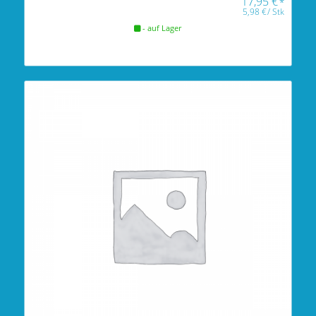
17,95
€
*
5,98
€
/
Stk
- auf Lager