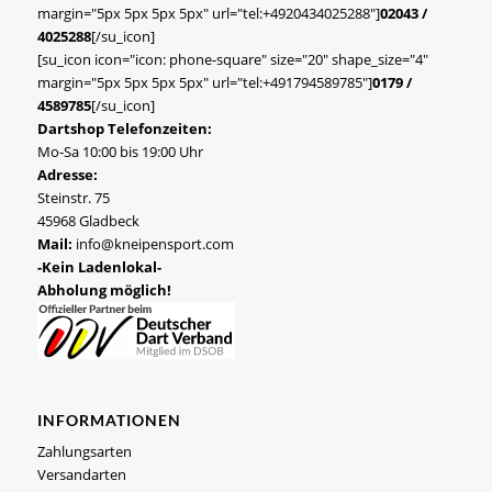
margin="5px 5px 5px 5px" url="tel:+4920434025288"]
02043 /
4025288
[/su_icon]
[su_icon icon="icon: phone-square" size="20" shape_size="4"
margin="5px 5px 5px 5px" url="tel:+491794589785"]
0179 /
4589785
[/su_icon]
Dartshop Telefonzeiten:
Mo-Sa 10:00 bis 19:00 Uhr
Adresse:
Steinstr. 75
45968 Gladbeck
Mail:
info@kneipensport.com
-Kein Ladenlokal-
Abholung möglich!
INFORMATIONEN
Zahlungsarten
Versandarten