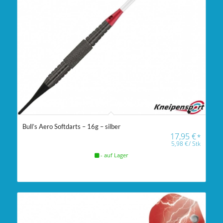
Bull’s Aero Softdarts – 16g – silber
17,95
€
*
5,98
€
/
Stk
- auf Lager