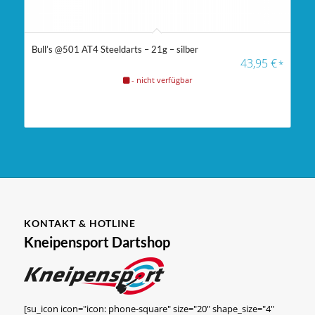
Bull’s @501 AT4 Steeldarts – 21g – silber
43,95
€
*
- nicht verfügbar
KONTAKT & HOTLINE
Kneipensport Dartshop
[su_icon icon="icon: phone-square" size="20" shape_size="4"