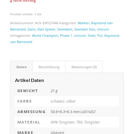
Nicht vorrätig
Produkt enthält: 3
Stk
Artikelnummer:
AUV-EMS27446
Kategorien:
Marken
,
Raymond van
Barneveld
,
Darts
,
Dart Spieler
,
Steeldarts
,
Steeldart Sets
,
Unicorn
Schlagwörter:
World Champion
,
Phase 1
,
Unicorn
,
Steel
,
Pro
,
Raymond
van Barneveld
Daten
Beschreibung
Bewertungen (0)
Artikel Daten
GEWICHT
21 g
FARBE
schwarz, silber
ABMESSUNG
50.6×6.3×6.3 mm LxD1xD2
MATERIAL
90% Tungsten, T90, Tungsten
MARKE
Unicorn