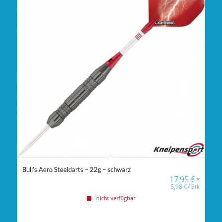
Bull’s Aero Steeldarts – 22g – schwarz
17,95
€
*
5,98
€
/
Stk
- nicht verfügbar