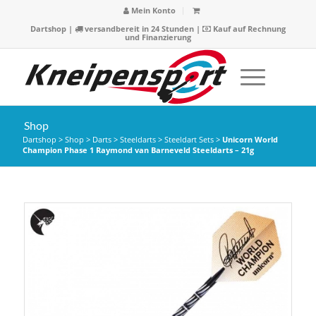
Mein Konto
Dartshop
|
versandbereit in 24 Stunden |
Kauf auf Rechnung
und Finanzierung
Shop
Dartshop
>
Shop
>
Darts
>
Steeldarts
>
Steeldart Sets
>
Unicorn World
Champion Phase 1 Raymond van Barneveld Steeldarts – 21g