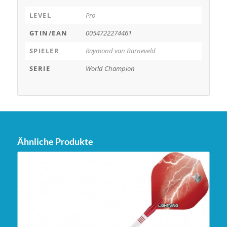
LEVEL
Pro
GTIN/EAN
0054722274461
SPIELER
Raymond van Barneveld
SERIE
World Champion
Ähnliche Produkte