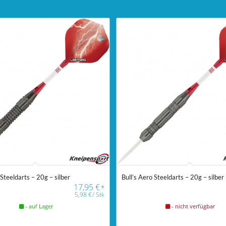
 Steeldarts – 20g – silber
Bull’s Aero Steeldarts – 20g – silber
17,95
€
*
5,98
€
/
Stk
- auf Lager
- nicht verfügbar