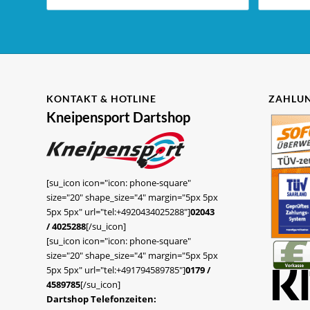
KONTAKT & HOTLINE
ZAHLUN
Kneipensport Dartshop
[su_icon icon="icon: phone-square"
size="20" shape_size="4" margin="5px 5px
5px 5px" url="tel:+4920434025288"]
02043
/ 4025288
[/su_icon]
[su_icon icon="icon: phone-square"
size="20" shape_size="4" margin="5px 5px
5px 5px" url="tel:+491794589785"]
0179 /
4589785
[/su_icon]
Dartshop Telefonzeiten: