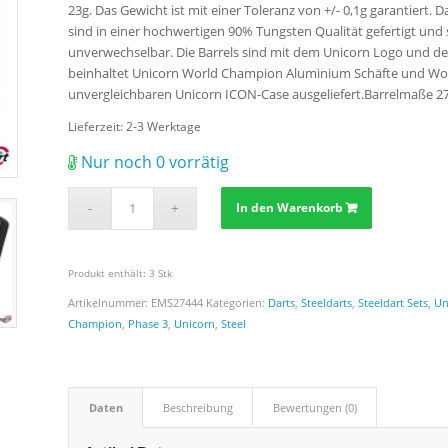
23g. Das Gewicht ist mit einer Toleranz von +/- 0,1g garantiert. Da
sind in einer hochwertigen 90% Tungsten Qualität gefertigt und 
unverwechselbar. Die Barrels sind mit dem Unicorn Logo und der
beinhaltet Unicorn World Champion Aluminium Schäfte und Worl
unvergleichbaren Unicorn ICON-Case ausgeliefert.Barrelmaße 
Lieferzeit:
2-3 Werktage
Nur noch 0 vorrätig
In den Warenkorb
Produkt enthält: 3
Stk
Artikelnummer:
EMS27444
Kategorien:
Darts
,
Steeldarts
,
Steeldart Sets
,
Un
Champion
,
Phase 3
,
Unicorn
,
Steel
Daten
Beschreibung
Bewertungen (0)