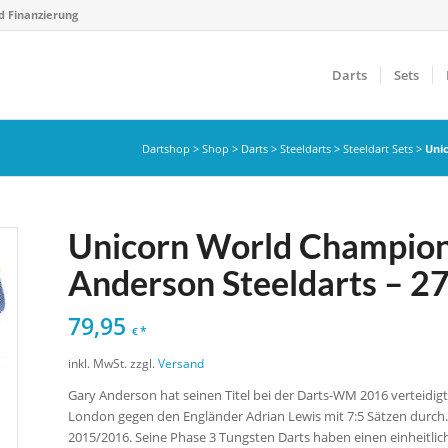
d Finanzierung
Darts
Sets
Dartshop
>
Shop
>
Darts
>
Steeldarts
>
Steeldart Sets
>
Uni
Unicorn World Champion
Anderson Steeldarts – 2
79,95
*
€
inkl. MwSt.
zzgl.
Versand
Gary Anderson hat seinen Titel bei der Darts-WM 2016 verteidigt
London gegen den Engländer Adrian Lewis mit 7:5 Sätzen durch
2015/2016. Seine Phase 3 Tungsten Darts haben einen einheitli