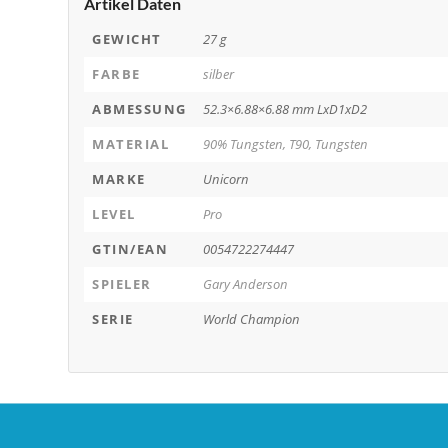
Artikel Daten
GEWICHT
27 g
FARBE
silber
ABMESSUNG
52.3×6.88×6.88 mm LxD1xD2
MATERIAL
90% Tungsten, T90, Tungsten
MARKE
Unicorn
LEVEL
Pro
GTIN/EAN
0054722274447
SPIELER
Gary Anderson
SERIE
World Champion