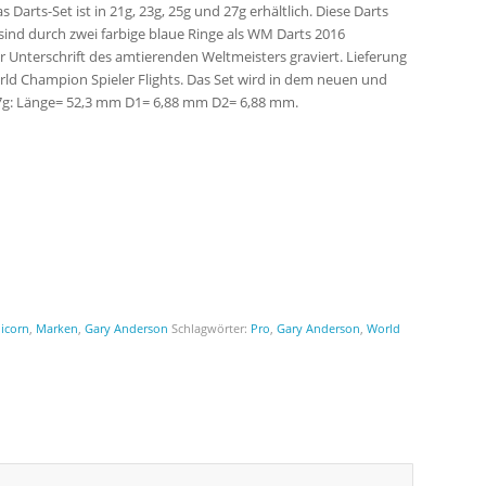
s Darts-Set ist in 21g, 23g, 25g und 27g erhältlich. Diese Darts
sind durch zwei farbige blaue Ringe als WM Darts 2016
 Unterschrift des amtierenden Weltmeisters graviert. Lieferung
d Champion Spieler Flights. Das Set wird in dem neuen und
27g: Länge= 52,3 mm D1= 6,88 mm D2= 6,88 mm.
icorn
,
Marken
,
Gary Anderson
Schlagwörter:
Pro
,
Gary Anderson
,
World