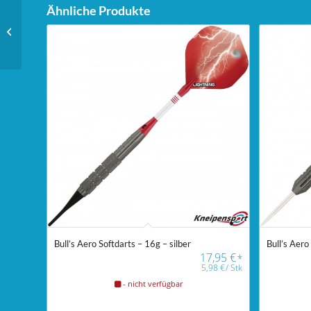
Ähnliche Produkte
Unicorn Phase 6 Purist
Soft Barrel – 18g –
schwarz
Bull’s Aero Softdarts – 16g – silber
Bull’s Aero
17,95
€
*
5,98
€
/
Stk
- nicht verfügbar