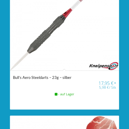
Bull’s Aero Steeldarts – 23g – silber
17,95
€
*
5,98
€
/
Stk
- auf Lager