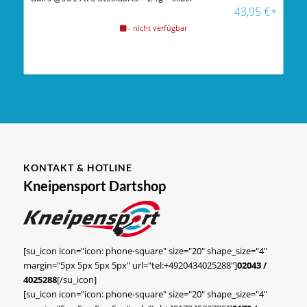
43,95
€
*
- nicht verfügbar
KONTAKT & HOTLINE
Kneipensport Dartshop
[su_icon icon="icon: phone-square" size="20" shape_size="4"
margin="5px 5px 5px 5px" url="tel:+4920434025288"]
02043 /
4025288
[/su_icon]
[su_icon icon="icon: phone-square" size="20" shape_size="4"