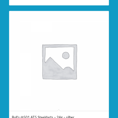
Bull’s @501 AT5 Steeldarts – 24g – silber