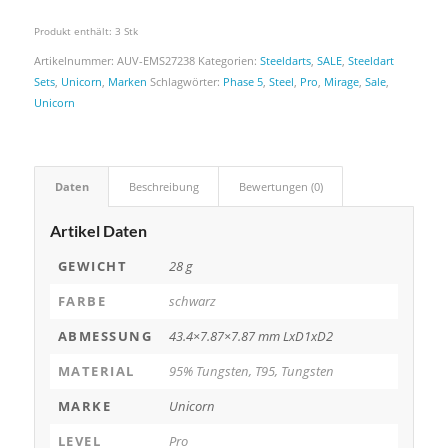
Produkt enthält: 3
Stk
Artikelnummer:
AUV-EMS27238
Kategorien:
Steeldarts
,
SALE
,
Steeldart
Sets
,
Unicorn
,
Marken
Schlagwörter:
Phase 5
,
Steel
,
Pro
,
Mirage
,
Sale
,
Unicorn
Daten
Beschreibung
Bewertungen (0)
Artikel Daten
GEWICHT
28 g
FARBE
schwarz
ABMESSUNG
43.4×7.87×7.87 mm LxD1xD2
MATERIAL
95% Tungsten, T95, Tungsten
MARKE
Unicorn
LEVEL
Pro