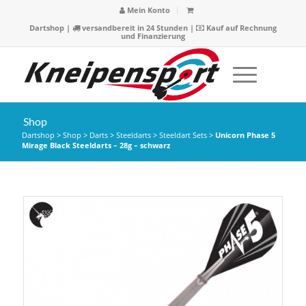
Mein Konto
Dartshop
|
versandbereit in 24 Stunden |
Kauf auf Rechnung
und Finanzierung
Shop
Dartshop
>
Shop
>
Darts
>
Steeldarts
>
Steeldart Sets
>
Unicorn Phase 5
Mirage Black Steeldarts – 28g – schwarz