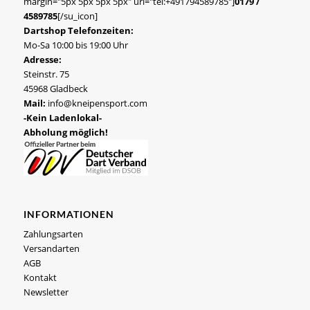
margin="5px 5px 5px 5px" url="tel:+491794589785"]
0179 /
4589785
[/su_icon]
Dartshop Telefonzeiten:
Mo-Sa 10:00 bis 19:00 Uhr
Adresse:
Steinstr. 75
45968 Gladbeck
Mail:
info@kneipensport.com
-Kein Ladenlokal-
Abholung möglich!
INFORMATIONEN
Zahlungsarten
Versandarten
AGB
Kontakt
Newsletter