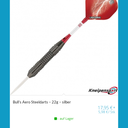
Bull’s Aero Steeldarts – 22g – silber
17,95
€
*
5,98
€
/
Stk
- auf Lager