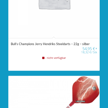
Bull’s Champions Jerry Hendriks Steeldarts – 22g – silber
54,95
€
*
18,32
€
/
Stk
- nicht verfügbar