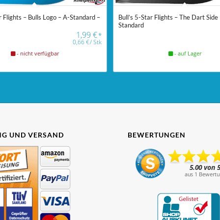
r Flights – Bulls Logo – A-Standard –
Bull’s 5-Star Flights – The Dart Side
Standard
1,99
€
*
0,66
€
/
Stk
- nicht verfügbar
- auf Lager
G UND VERSAND
BEWERTUNGEN