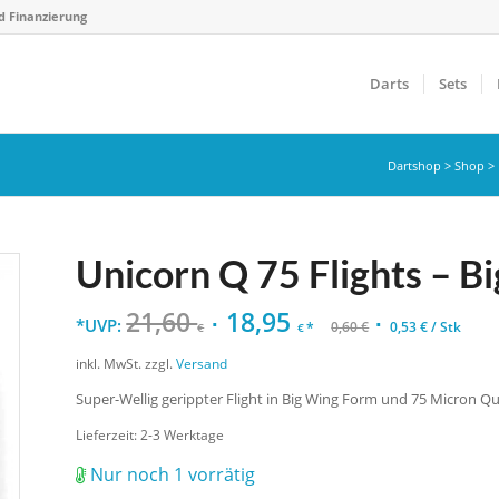
d Finanzierung
Darts
Sets
Dartshop
>
Shop
>
Unicorn Q 75 Flights – Bi
21,60
18,95
*UVP:
*
0,60
€
0,53
€
/
Stk
€
€
inkl. MwSt.
zzgl.
Versand
Super-Wellig gerippter Flight in Big Wing Form und 75 Micron Qual
Lieferzeit:
2-3 Werktage
Nur noch 1 vorrätig