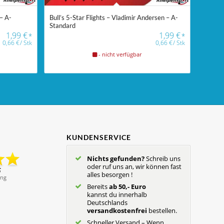
 – A-
Bull’s 5-Star Flights – Vladimir Andersen – A-
Standard
1,99
€
1,99
€
*
*
0,66
€
/
Stk
0,66
€
/
Stk
- nicht verfügbar
KUNDENSERVICE
Nichts gefunden?
Schreib uns
oder ruf uns an, wir können fast
alles besorgen !
Bereits
ab 50,- Euro
kannst du innerhalb
Deutschlands
versandkostenfrei
bestellen.
Schneller Versand – Wenn