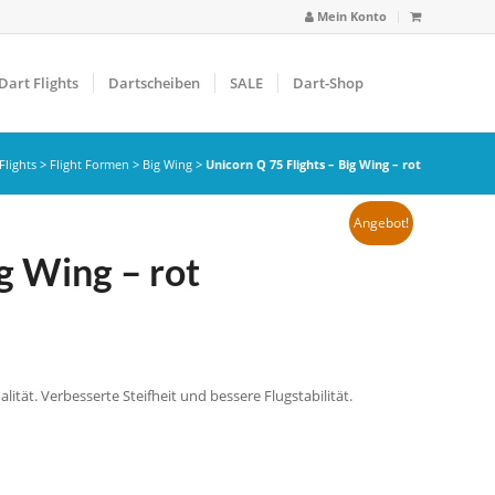
Mein Konto
Dart Flights
Dartscheiben
SALE
Dart-Shop
Flights
>
Flight Formen
>
Big Wing
>
Unicorn Q 75 Flights – Big Wing – rot
Angebot!
g Wing – rot
ität. Verbesserte Steifheit und bessere Flugstabilität.