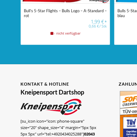
Bull’s 5-Star Flights – Bulls Logo – A-Standard –
Bulls 5-Sta
rot
blau
1,99
€
*
0,66
€
/
Stk
- nicht verfügbar
KONTAKT & HOTLINE
ZAHLUN
Kneipensport Dartshop
[su_icon icon="icon: phone-square"
size="20" shape_size="4" margin="5px 5px
5px 5px" url="tel:+4920434025288"]
02043