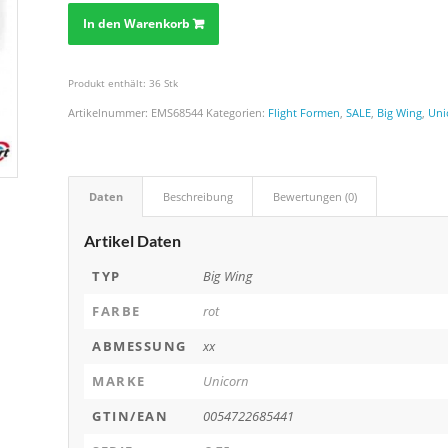
In den Warenkorb
Produkt enthält: 36
Stk
Artikelnummer:
EMS68544
Kategorien:
Flight Formen
,
SALE
,
Big Wing
,
Uni
Daten
Beschreibung
Bewertungen (0)
Artikel Daten
TYP
Big Wing
FARBE
rot
ABMESSUNG
xx
MARKE
Unicorn
GTIN/EAN
0054722685441