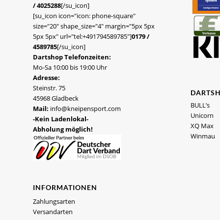
/ 4025288
[/su_icon]
[su_icon icon="icon: phone-square"
size="20" shape_size="4" margin="5px 5px
5px 5px" url="tel:+491794589785"]
0179 /
4589785
[/su_icon]
Dartshop Telefonzeiten:
Mo-Sa 10:00 bis 19:00 Uhr
Adresse:
Steinstr. 75
DARTS
45968 Gladbeck
BULL’s
Mail:
info@kneipensport.com
Unicorn
-Kein Ladenlokal-
XQ Max
Abholung möglich!
Winmau
INFORMATIONEN
Zahlungsarten
Versandarten