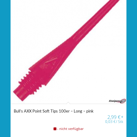
Bull’s AXX Point Soft Tips 100er – Long – pink
2,99
€
*
0,03
€
/
Stk
- nicht verfügbar