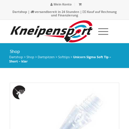
Mein Konto
Dartshop
|
versandbereit in 24 Stunden |
Kauf auf Rechnung
und Finanzierung
Shop
Dartshop
>
Shop
>
Dartspitzen
>
Softtips
>
Unicorn Sigma Soft Tip –
Short – klar