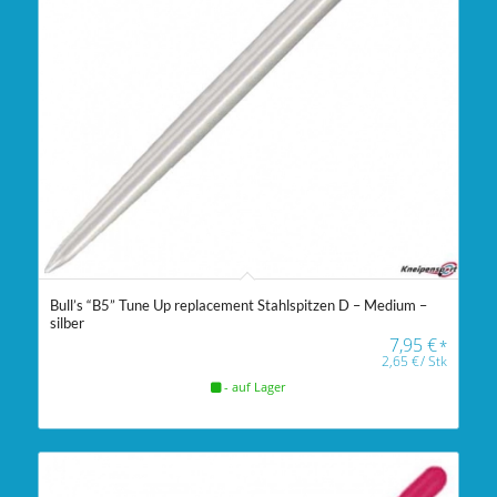
Bull’s “B5” Tune Up replacement Stahlspitzen D – Medium –
silber
7,95
€
*
2,65
€
/
Stk
- auf Lager