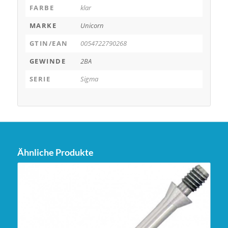
FARBE
klar
MARKE
Unicorn
GTIN/EAN
0054722790268
GEWINDE
2BA
SERIE
Sigma
Ähnliche Produkte