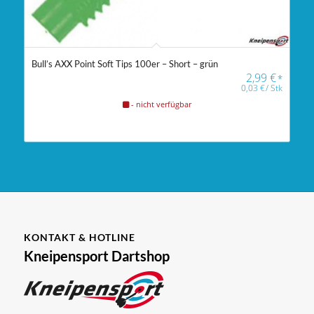
Bull’s AXX Point Soft Tips 100er – Short – grün
2,99
€
*
0,03
€
/
Stk
- nicht verfügbar
KONTAKT & HOTLINE
Kneipensport Dartshop