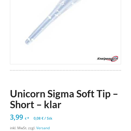
Unicorn Sigma Soft Tip –
Short – klar
3,99
*
0,08
€
/
Stk
€
inkl. MwSt.
zzgl.
Versand