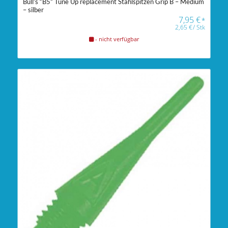
Bull’s “B5” Tune Up replacement Stahlspitzen Grip B – Medium
– silber
7,95
€
*
2,65
€
/
Stk
- nicht verfügbar