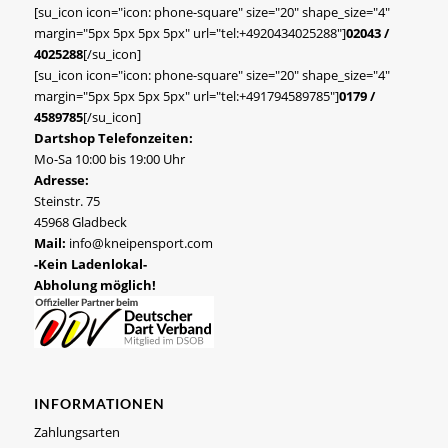
[su_icon icon="icon: phone-square" size="20" shape_size="4"
margin="5px 5px 5px 5px" url="tel:+4920434025288"]
02043 /
4025288
[/su_icon]
[su_icon icon="icon: phone-square" size="20" shape_size="4"
margin="5px 5px 5px 5px" url="tel:+491794589785"]
0179 /
4589785
[/su_icon]
Dartshop Telefonzeiten:
Mo-Sa 10:00 bis 19:00 Uhr
Adresse:
Steinstr. 75
45968 Gladbeck
Mail:
info@kneipensport.com
-Kein Ladenlokal-
Abholung möglich!
INFORMATIONEN
Zahlungsarten