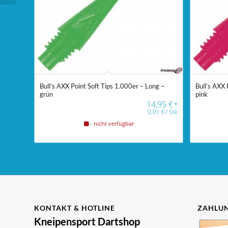
Bull’s AXX Point Soft Tips 1.000er – Long –
Bull’s AXX 
grün
pink
14,95
€
*
0,01
€
/
Stk
- nicht verfügbar
KONTAKT & HOTLINE
ZAHLUN
Kneipensport Dartshop