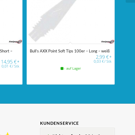
 Short –
Bull’s AXX Point Soft Tips 100er – Long – weiß
2,99
€
*
14,95
€
0,03
€
/
Stk
*
0,01
€
/
Stk
- auf Lager
KUNDENSERVICE