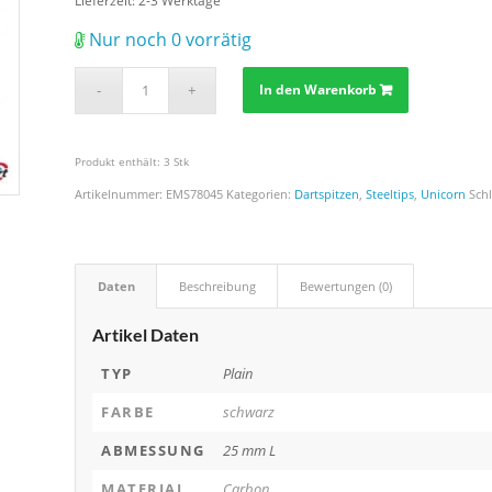
Lieferzeit:
2-3 Werktage
Nur noch 0 vorrätig
In den Warenkorb
Produkt enthält: 3
Stk
Artikelnummer:
EMS78045
Kategorien:
Dartspitzen
,
Steeltips
,
Unicorn
Sch
Daten
Beschreibung
Bewertungen (0)
Artikel Daten
TYP
Plain
FARBE
schwarz
ABMESSUNG
25 mm L
MATERIAL
Carbon