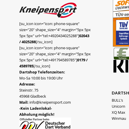
[su_icon icon="icon: phone-square"
size="20" shape_size="4" margin="5px 5px
5px 5px" url="tel:+4920434025288"]
02043
/ 4025288
[/su_icon]
[su_icon icon="icon: phone-square"
size="20" shape_size="4" margin="5px 5px
5px 5px" url="tel:+491794589785"]
0179 /
4589785
[/su_icon]
Dartshop Telefonzeiten:
Mo-Sa 10:00 bis 19:00 Uhr
Adresse:
Steinstr. 75
DARTS
45968 Gladbeck
BULL’s
Mail:
info@kneipensport.com
Unicorn
-Kein Ladenlokal-
XQ Max
Abholung möglich!
Winmau