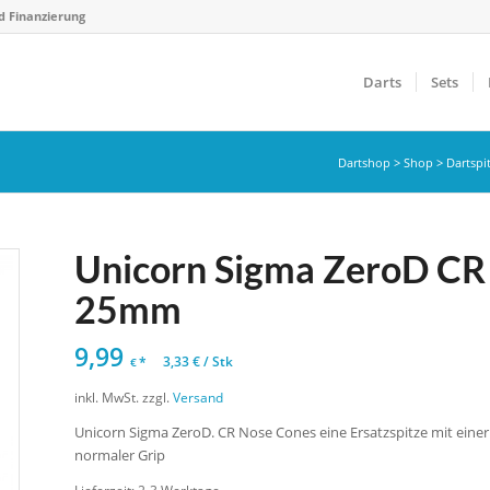
d Finanzierung
Darts
Sets
Dartshop
>
Shop
>
Dartspi
Unicorn Sigma ZeroD CR 
25mm
9,99
*
3,33
€
/
Stk
€
inkl. MwSt.
zzgl.
Versand
Unicorn Sigma ZeroD. CR Nose Cones eine Ersatzspitze mit einer
normaler Grip