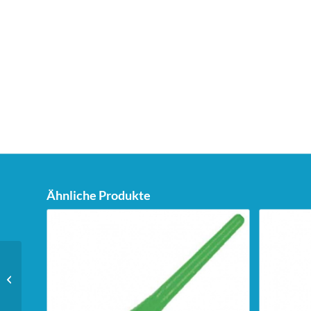
Ähnliche Produkte
Unicorn Ultracore
Michael Smith Barrels –
17-26g