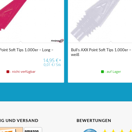
Point Soft Tips 1.000er – Long –
Bull’s AXX Point Soft Tips 1.000er –
weiß
14,95
€
*
0,01
€
/
Stk
- nicht verfügbar
- auf Lager
G UND VERSAND
BEWERTUNGEN