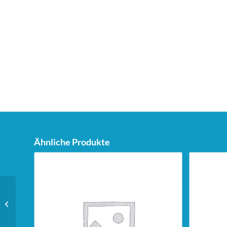
Ähnliche Produkte
Unicorn Sigma XL
Super Pro Steeldarts –
23g