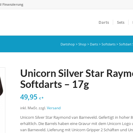
d Finanzierung
Darts
Sets
Dartshop
>
Shop
>
Darts
>
Softdarts
>
Softdart 
Unicorn Silver Star Ray
Softdarts – 17g
49,95
*
€
inkl. MwSt.
zzgl.
Versand
Unicorn Silver Star Raymond van Barneveld. Gefertigt in hoher 8
erhältlich. Die Barrels haben eine Gravur mit dem Unicorn Log
van Barneveld. Lieferung mit Unicorn Gripper 2 Schäften und U