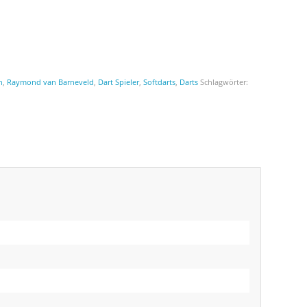
n
,
Raymond van Barneveld
,
Dart Spieler
,
Softdarts
,
Darts
Schlagwörter: