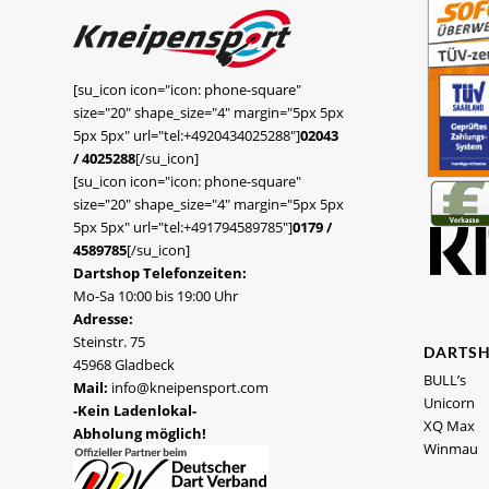
[su_icon icon="icon: phone-square"
size="20" shape_size="4" margin="5px 5px
5px 5px" url="tel:+4920434025288"]
02043
/ 4025288
[/su_icon]
[su_icon icon="icon: phone-square"
size="20" shape_size="4" margin="5px 5px
5px 5px" url="tel:+491794589785"]
0179 /
4589785
[/su_icon]
Dartshop Telefonzeiten:
Mo-Sa 10:00 bis 19:00 Uhr
Adresse:
Steinstr. 75
DARTS
45968 Gladbeck
BULL’s
Mail:
info@kneipensport.com
Unicorn
-Kein Ladenlokal-
XQ Max
Abholung möglich!
Winmau