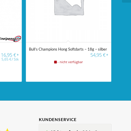
Bull’s Champions Hong Softdarts – 18g – silber
16,95
€
54,95
€
*
*
5,65
€
/
Stk
- nicht verfügbar
KUNDENSERVICE