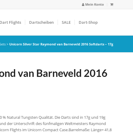
Mein Konto
Dart Flights
Dartscheiben
SALE
Dart-Shop
Sets
>
Unicorn Silver Star Raymond van Barneveld 2016 Softdarts – 17g
mond van Barneveld 2016
0 % Natural Tungsten Qualität. Die Darts sind in 17g und 19g
o und der Unterschrift des fünfmaligen Weltmeisters Raymond
nicorn Flights im Unicorn Compact Case.Barrelmaße: Länge= 41,8