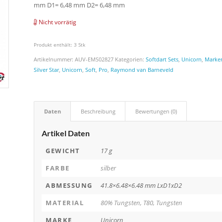
mm D1= 6,48 mm D2= 6,48 mm
Nicht vorrätig
Produkt enthält: 3
Stk
Artikelnummer:
AUV-EMS02827
Kategorien:
Softdart Sets
,
Unicorn
,
Marke
Silver Star
,
Unicorn
,
Soft
,
Pro
,
Raymond van Barneveld
Daten
Beschreibung
Bewertungen (0)
Artikel Daten
GEWICHT
17 g
FARBE
silber
ABMESSUNG
41.8×6.48×6.48 mm LxD1xD2
MATERIAL
80% Tungsten, T80, Tungsten
MARKE
Unicorn