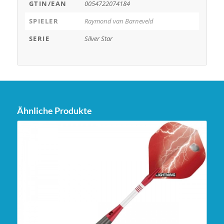
GTIN/EAN
0054722074184
SPIELER
Raymond van Barneveld
SERIE
Silver Star
Ähnliche Produkte