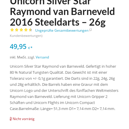
Unicorn Silver Star
Raymond van Barneveld
2016 Steeldarts – 26g
(
2
Ungeprüfte Gesamtbewertungen
Bewertet
Kundenbewertungen)
mit
4.50
49,95
von 5,
*
€
basierend
inkl. MwSt.
zzgl.
Versand
auf
2
Kundenbewertungen
Unicorn Silver Star Raymond van Barneveld. Gefertigt in hoher
80 % Natural Tungsten Qualität. Das Gewicht ist mit einer
Toleranz von +/- 0,1g garantiert. Die Darts sind in 22g, 24g, 26g
und 28g erhältlich. Die Barrels haben eine Gravur mit dem
Unicorn Logo und der Unterschrift des fünffachen Weltmeisters
Raymond van Barneveld. Lieferung mit Unicorn Gripper 2
Schäften und Unicorn Flights im Unicorn Compact
Case.Barrelmaße: Länge= 51,3 mm D1= 7,14 mm D2= 7,14 mm.
Nicht vorrätig