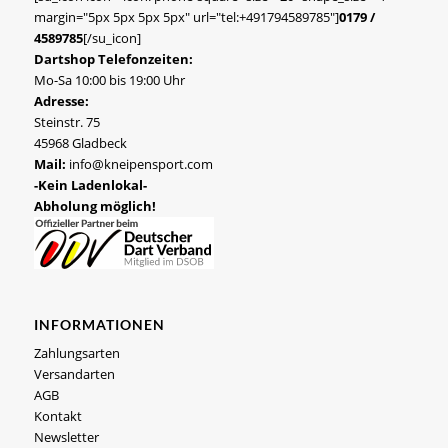
margin="5px 5px 5px 5px" url="tel:+491794589785"]
0179 /
4589785
[/su_icon]
Dartshop Telefonzeiten:
Mo-Sa 10:00 bis 19:00 Uhr
Adresse:
Steinstr. 75
45968 Gladbeck
Mail:
info@kneipensport.com
-Kein Ladenlokal-
Abholung möglich!
INFORMATIONEN
Zahlungsarten
Versandarten
AGB
Kontakt
Newsletter