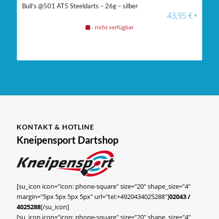
Bull’s @501 AT5 Steeldarts – 26g – silber
43,95
€
*
- nicht verfügbar
KONTAKT & HOTLINE
Kneipensport Dartshop
[su_icon icon="icon: phone-square" size="20" shape_size="4"
margin="5px 5px 5px 5px" url="tel:+4920434025288"]
02043 /
4025288
[/su_icon]
[su_icon icon="icon: phone-square" size="20" shape_size="4"