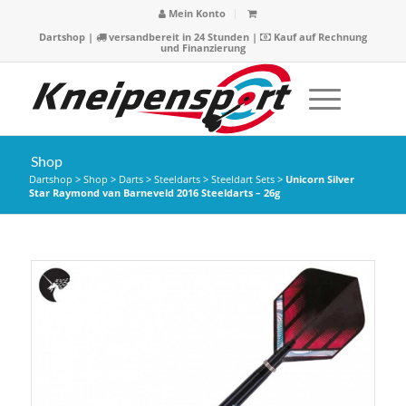
Mein Konto
Dartshop
|
versandbereit in 24 Stunden |
Kauf auf Rechnung
und Finanzierung
Shop
Dartshop
>
Shop
>
Darts
>
Steeldarts
>
Steeldart Sets
>
Unicorn Silver
Star Raymond van Barneveld 2016 Steeldarts – 26g