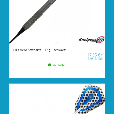
Bull’s Aero Softdarts – 16g – schwarz
17,95
€
*
5,98
€
/
Stk
- auf Lager