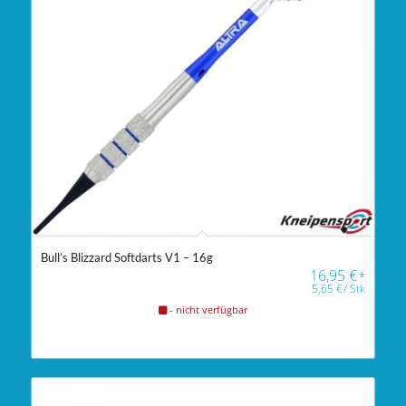
Bull’s Blizzard Softdarts V1 – 16g
16,95
€
*
5,65
€
/
Stk
- nicht verfügbar