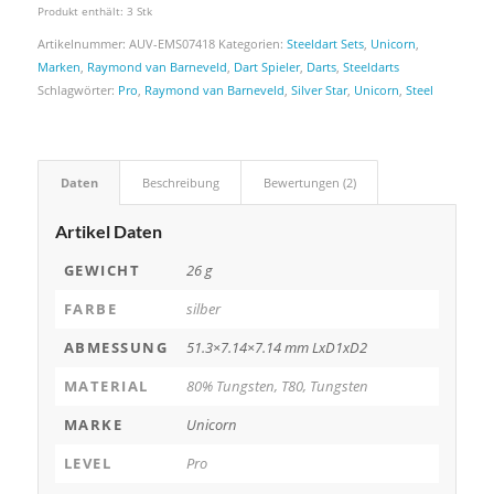
Produkt enthält: 3
Stk
Artikelnummer:
AUV-EMS07418
Kategorien:
Steeldart Sets
,
Unicorn
,
Marken
,
Raymond van Barneveld
,
Dart Spieler
,
Darts
,
Steeldarts
Schlagwörter:
Pro
,
Raymond van Barneveld
,
Silver Star
,
Unicorn
,
Steel
Daten
Beschreibung
Bewertungen (2)
Artikel Daten
GEWICHT
26 g
FARBE
silber
ABMESSUNG
51.3×7.14×7.14 mm LxD1xD2
MATERIAL
80% Tungsten, T80, Tungsten
MARKE
Unicorn
LEVEL
Pro