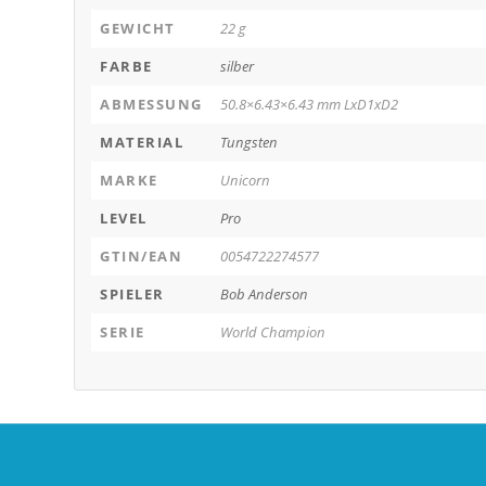
GEWICHT
22 g
FARBE
silber
ABMESSUNG
50.8×6.43×6.43 mm LxD1xD2
MATERIAL
Tungsten
MARKE
Unicorn
LEVEL
Pro
GTIN/EAN
0054722274577
SPIELER
Bob Anderson
SERIE
World Champion