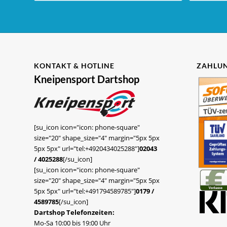
KONTAKT & HOTLINE
ZAHLUN
Kneipensport Dartshop
[su_icon icon="icon: phone-square"
size="20" shape_size="4" margin="5px 5px
5px 5px" url="tel:+4920434025288"]
02043
/ 4025288
[/su_icon]
[su_icon icon="icon: phone-square"
size="20" shape_size="4" margin="5px 5px
5px 5px" url="tel:+491794589785"]
0179 /
4589785
[/su_icon]
Dartshop Telefonzeiten:
Mo-Sa 10:00 bis 19:00 Uhr