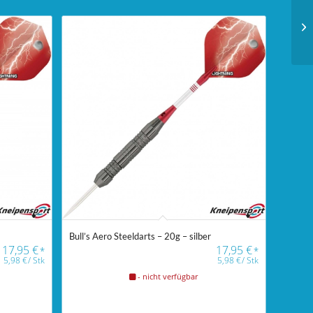
Bull’s Aero Steeldarts – 20g – silber
17,95
€
17,95
€
*
*
5,98
€
/
Stk
5,98
€
/
Stk
- nicht verfügbar