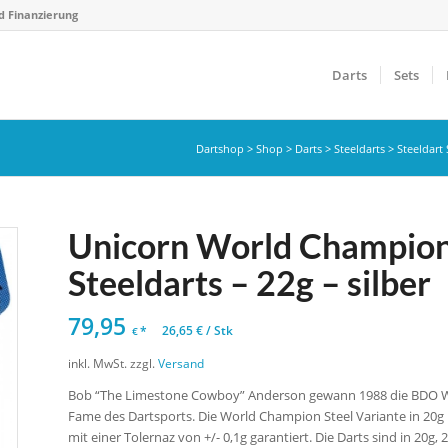
d Finanzierung
Darts
Sets
Dartshop
>
Shop
>
Darts
>
Steeldarts
>
Steeldart 
Unicorn World Champio
Steeldarts – 22g – silber
79,95
*
26,65
€
/
Stk
€
inkl. MwSt.
zzgl.
Versand
Bob “The Limestone Cowboy” Anderson gewann 1988 die BDO Wor
Fame des Dartsports. Die World Champion Steel Variante in 20g
mit einer Tolernaz von +/- 0,1g garantiert. Die Darts sind in 20g,