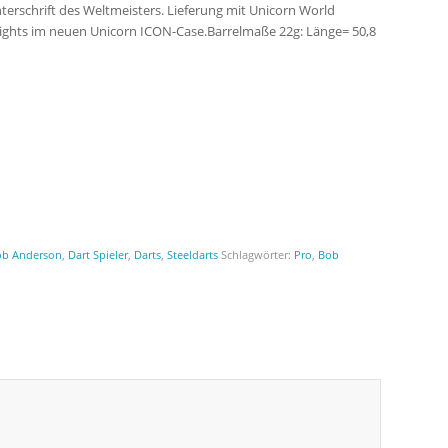
erschrift des Weltmeisters. Lieferung mit Unicorn World
ghts im neuen Unicorn ICON-Case.Barrelmaße 22g: Länge= 50,8
ob Anderson
,
Dart Spieler
,
Darts
,
Steeldarts
Schlagwörter:
Pro
,
Bob