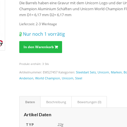
Die Barrels haben eine Gravur mit dem Unicorn Logo und der Unt
Champion Aluminium Schäften und Unicorn World Champion Fli
mm D1= 6,17 mm D2= 6,17 mm
Lieferzeit:
2-3 Werktage
Nur noch 1 vorrätig
In den Warenkorb
Produkt enthält: 3
Stk
Artikelnummer:
EMS27457
Kategorien:
Steeldart Sets
,
Unicorn
,
Marken
,
B
Anderson
,
World Champion
,
Unicorn
,
Steel
Daten
Beschreibung
Bewertungen (0)
Artikel Daten
TYP
22g