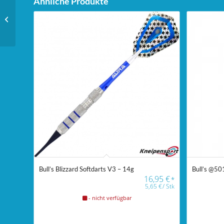
Ähnliche Produkte
Unicorn Dartstand Tri-
Stand
Bull’s Blizzard Softdarts V3 – 14g
Bull’s @501
16,95
€
*
5,65
€
/
Stk
- nicht verfügbar