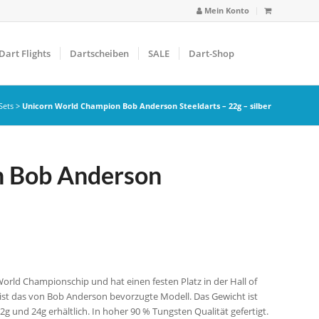
Mein Konto
Dart Flights
Dartscheiben
SALE
Dart-Shop
Sets
>
Unicorn World Champion Bob Anderson Steeldarts – 22g – silber
n Bob Anderson
ld Championschip und hat einen festen Platz in der Hall of
 ist das von Bob Anderson bevorzugte Modell. Das Gewicht ist
 22g und 24g erhältlich. In hoher 90 % Tungsten Qualität gefertigt.