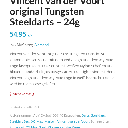
Vincent van der Voort
original Tungsten
Steeldarts – 24g
54,95
*
€
inkl. MwSt.
zzgl.
Versand
Vincent van der Voort original 90% Tungsten Darts in 24
Gramm. Die Darts sind mit dem VvdV Logo und dem XQ-Max
Logo lasergraviert. Das Set ist mit weißen Nylon Schäften und
blauen Standard Flights ausgestattet. Die Flights sind mit dem
Vincent Logo und dem XQ-Max Logo in weiß bedruckt. Das Set
wird im Clam-Case geliefert.
Nicht vorrätig
Produkt enthält: 3
Stk
Artikelnummer:
AUV-EMSqd1000110
Kategorien:
Darts
,
Steeldarts
,
Steeldart Sets
,
XQ Max
,
Marken
,
Vincent van der Voort
Schlagwörter:
Advanced
,
XQ Max
,
Steel
,
Vincent van der Voort