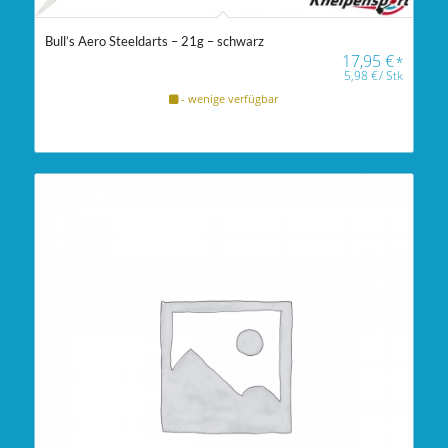
Bull’s Aero Steeldarts – 21g – schwarz
17,95
€
*
5,98
€
/
Stk
- wenige verfügbar