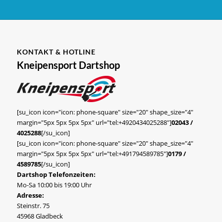
KONTAKT & HOTLINE
Kneipensport Dartshop
[su_icon icon="icon: phone-square" size="20" shape_size="4"
margin="5px 5px 5px 5px" url="tel:+4920434025288"]
02043 /
4025288
[/su_icon]
[su_icon icon="icon: phone-square" size="20" shape_size="4"
margin="5px 5px 5px 5px" url="tel:+491794589785"]
0179 /
4589785
[/su_icon]
Dartshop Telefonzeiten:
Mo-Sa 10:00 bis 19:00 Uhr
Adresse:
Steinstr. 75
45968 Gladbeck