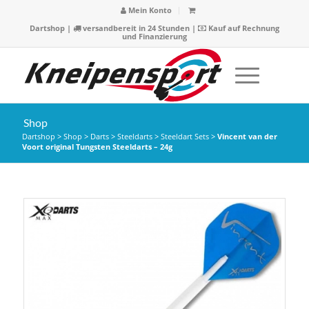
Mein Konto
Dartshop
|
versandbereit in 24 Stunden |
Kauf auf Rechnung
und Finanzierung
Shop
Dartshop
>
Shop
>
Darts
>
Steeldarts
>
Steeldart Sets
>
Vincent van der
Voort original Tungsten Steeldarts – 24g