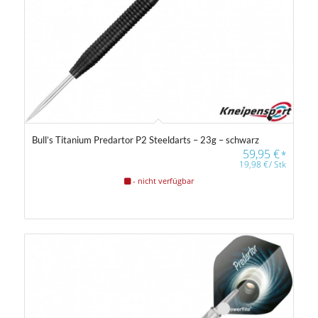
Bull’s Titanium Predartor P2 Steeldarts – 23g – schwarz
59,95
€
*
19,98
€
/
Stk
- nicht verfügbar