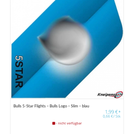
Bulls 5-Star Flights – Bulls Logo – Slim – blau
1,99
€
*
0,66
€
/
Stk
- nicht verfügbar