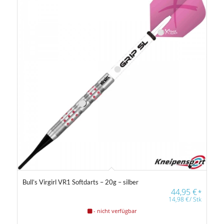
Bull’s Virgirl VR1 Softdarts – 20g – silber
44,95
€
*
14,98
€
/
Stk
- nicht verfügbar