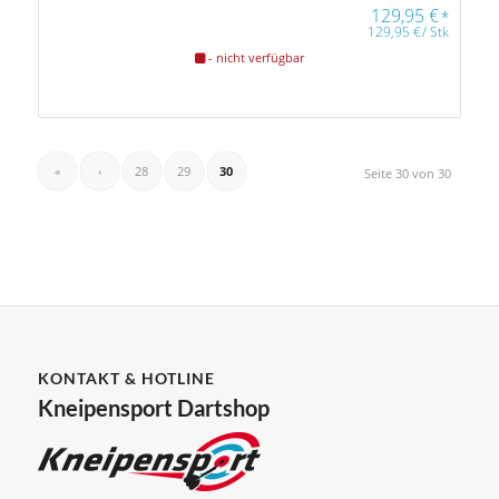
129,95
€
*
129,95
€
/
Stk
- nicht verfügbar
«
‹
28
29
30
Seite 30 von 30
KONTAKT & HOTLINE
Kneipensport Dartshop