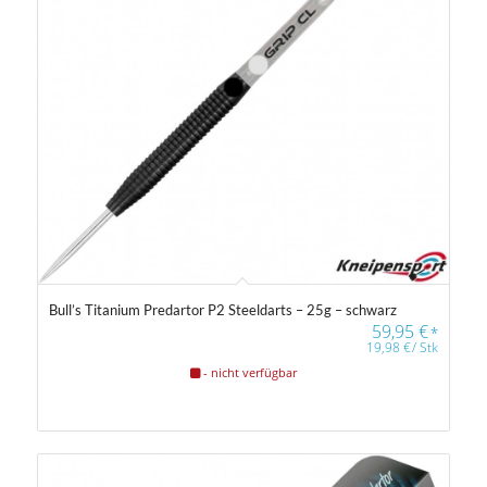
Bull’s Titanium Predartor P2 Steeldarts – 25g – schwarz
59,95
€
*
19,98
€
/
Stk
- nicht verfügbar