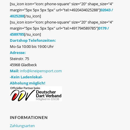
[su_icon icon="icon: phone-square" size="20" shape_size="4"
margin="5px 5px 5px 5px" url="tel:+4920434025288"]
02043 /
4025288
[/su_icon]
[su_icon icon="icon: phone-square" size="20" shape_size="4"
margin="5px 5px 5px 5px" url="tel:+491794589785"]
0179 /
4589785
[/su_icon]
Dartshop Telefonzeiten:
Mo-Sa 10:00 bis 19:00 Uhr
Adresse:
Steinstr. 75
45968 Gladbeck
Mail:
info@kneipensport.com
-Kein Ladenlokal-
Abholung möglich!
INFORMATIONEN
Zahlungsarten