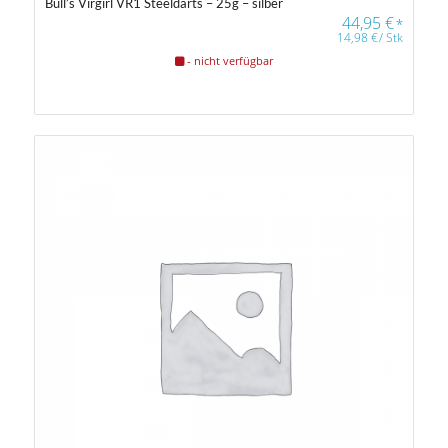
Bull’s Virgirl VR1 Steeldarts – 25g – silber
44,95
€
*
14,98
€
/
Stk
- nicht verfügbar