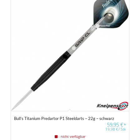
1 €
130 €
1
33
66
98
130
Gewicht
14 g
40 g
Farbfilter
Bull’s Titanium Predartor P1 Steeldarts – 22g – schwarz
59,95
€
*
19,98
€
/
Stk
Farbfilter
- nicht verfügbar