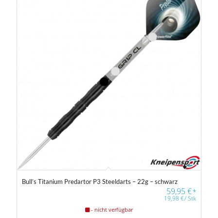
Bull’s Titanium Predartor P3 Steeldarts – 22g – schwarz
59,95
€
*
19,98
€
/
Stk
- nicht verfügbar