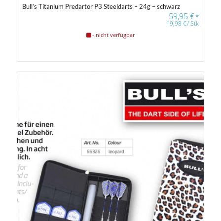
Bull’s Titanium Predartor P3 Steeldarts – 24g – schwarz
59,95
€
*
19,98
€
/
Stk
- nicht verfügbar