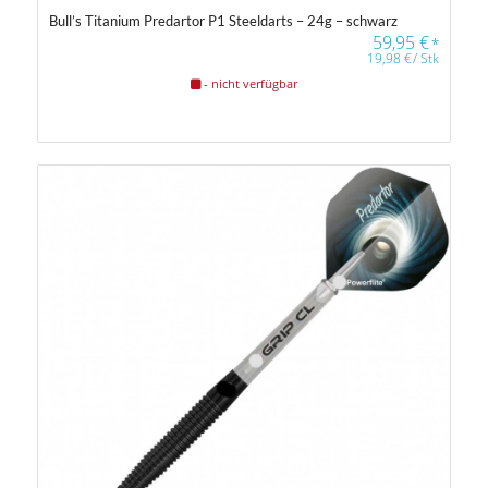
Bull’s Titanium Predartor P1 Steeldarts – 24g – schwarz
59,95
€
*
19,98
€
/
Stk
- nicht verfügbar