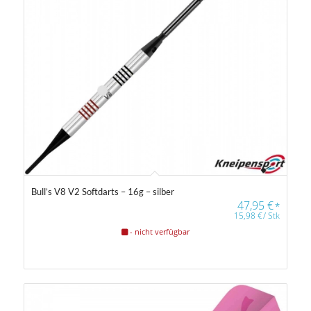
Bull’s V8 V2 Softdarts – 16g – silber
47,95
€
*
15,98
€
/
Stk
- nicht verfügbar