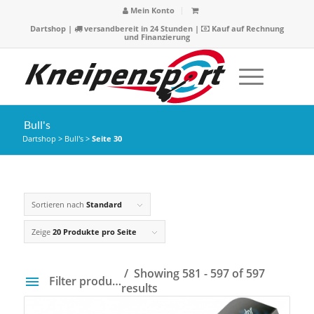
Mein Konto
Dartshop
|
versandbereit in 24 Stunden |
Kauf auf Rechnung
und Finanzierung
Bull's
Dartshop
>
Bull's
>
Seite 30
Sortieren nach
Standard
Zeige
20 Produkte pro Seite
Showing 581 - 597 of 597
Filter products
results
Preis