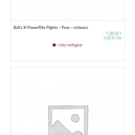
Bull’s X-Powerflite Flights – Pear – schwarz
1,99
€
*
0,66
€
/
Stk
- nicht verfügbar